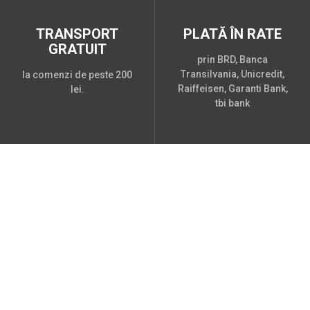
TRANSPORT
PLATĂ ÎN RATE
GRATUIT
prin BRD, Banca
Transilvania, Unicredit,
la comenzi de peste 200
Raiffeisen, Garanti Bank,
lei.
tbi bank