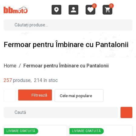
0
0
Fermoar pentru Îmbinare cu Pantalonii
Home
/
Fermoar pentru Îmbinare cu Pantalonii
257
produse
,
214
în stoc
Filtrează
Cele mai populare
LIVRARE GRATUITĂ
LIVRARE GRATUITĂ