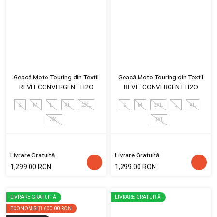
Geacă Moto Touring din Textil
Geacă Moto Touring din Textil
REVIT CONVERGENT H2O
REVIT CONVERGENT H2O
S
M
L
XL
2XL
S
M
2XL
L
XL
3XL
3XL
Livrare Gratuită
Livrare Gratuită
1,299.00 RON
1,299.00 RON
LIVRARE GRATUITĂ
LIVRARE GRATUITĂ
ECONOMISIȚI
600.00 RON