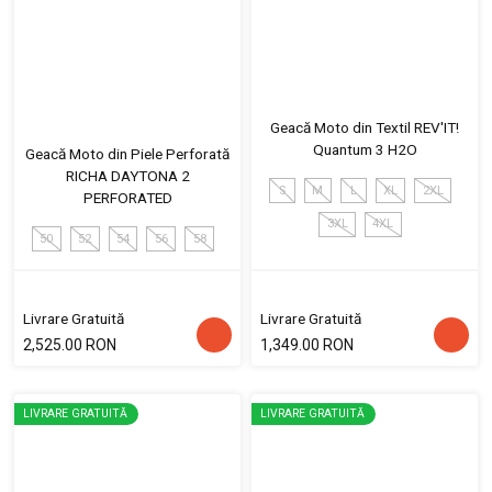
Geacă Moto din Textil REV'IT!
Quantum 3 H2O
Geacă Moto din Piele Perforată
RICHA DAYTONA 2
S
M
L
XL
2XL
PERFORATED
3XL
4XL
50
52
54
56
58
Livrare Gratuită
Livrare Gratuită
2,525.00 RON
1,349.00 RON
LIVRARE GRATUITĂ
LIVRARE GRATUITĂ