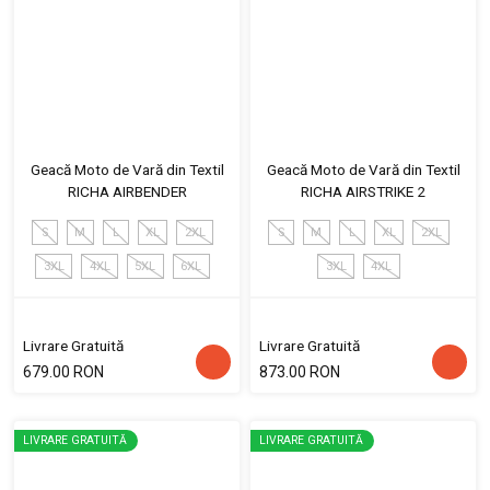
Geacă Moto de Vară din Textil
Geacă Moto de Vară din Textil
RICHA AIRBENDER
RICHA AIRSTRIKE 2
S
M
L
XL
2XL
S
M
L
XL
2XL
3XL
4XL
5XL
6XL
3XL
4XL
Livrare Gratuită
Livrare Gratuită
679.00 RON
873.00 RON
LIVRARE GRATUITĂ
LIVRARE GRATUITĂ