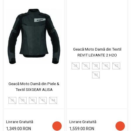
Geacă Moto Damă din Textil
REVIT LEVANTE 2 H2O
34
36
38
40
42
44
Geacă Moto Damă din Piele &
Textil SIXGEAR ALISA
36
38
40
42
44
Livrare Gratuită
Livrare Gratuită
1,349.00 RON
1,559.00 RON