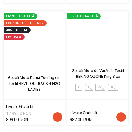
LIVRARE GRATUITĂ
LIVRARE GRATUITĂ
ECONOMISIȚI
600.00 RON
40
%
REDUCERE
LICHIDARE
Geacă Moto de Vară din Textil
BERING OZONE King Size
Geacă Moto Damă Touring din
Textil REVIT OUTBACK 4 H2O
L
XL
2XL
3XL
LADIES
Livrare Gratuită
Livrare Gratuită
1,499.00 RON
899.00 RON
987.00 RON