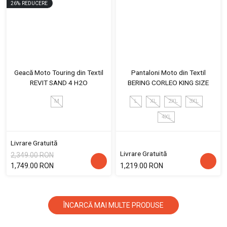
26
%
REDUCERE
Geacă Moto Touring din Textil
Pantaloni Moto din Textil
REVIT SAND 4 H2O
BERING CORLEO KING SIZE
M
L
XL
2XL
3XL
4XL
Livrare Gratuită
Livrare Gratuită
2,349.00 RON
1,749.00 RON
1,219.00 RON
ÎNCARCĂ MAI MULTE PRODUSE