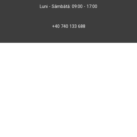
Luni - Sâmbătă: 09:00 - 17:00
+40 740 133 688
atv@bbmoto.ro
Magazin
BBmoto ATV Otopeni
Str. Ferme D Nr. 2
Otopeni, Ilfov