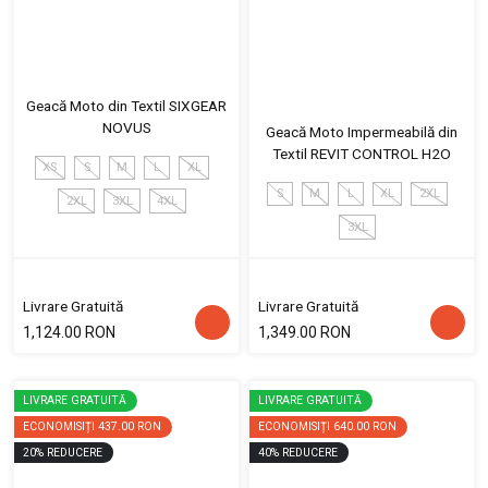
Geacă Moto din Textil SIXGEAR
NOVUS
Geacă Moto Impermeabilă din
Textil REVIT CONTROL H2O
XS
S
M
L
XL
S
M
L
XL
2XL
2XL
3XL
4XL
3XL
Livrare Gratuită
Livrare Gratuită
1,124.00 RON
1,349.00 RON
LIVRARE GRATUITĂ
LIVRARE GRATUITĂ
ECONOMISIȚI
437.00 RON
ECONOMISIȚI
640.00 RON
20
%
REDUCERE
40
%
REDUCERE