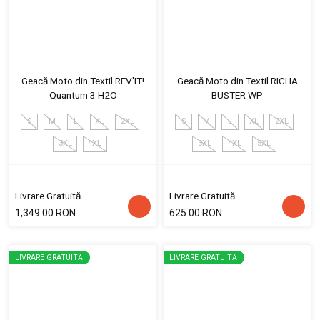
Geacă Moto din Textil REV'IT!
Geacă Moto din Textil RICHA
Quantum 3 H2O
BUSTER WP
S
M
L
XL
2XL
S
M
L
XL
2XL
3XL
4XL
3XL
4XL
5XL
Livrare Gratuită
Livrare Gratuită
1,349.00 RON
625.00 RON
LIVRARE GRATUITĂ
LIVRARE GRATUITĂ