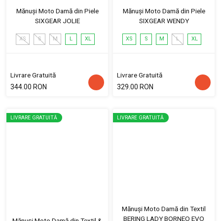
Mănuși Moto Damă din Piele
Mănuși Moto Damă din Piele
SIXGEAR JOLIE
SIXGEAR WENDY
XS
S
M
L
XL
XS
S
M
L
XL
Livrare Gratuită
Livrare Gratuită
344.00 RON
329.00 RON
LIVRARE GRATUITĂ
LIVRARE GRATUITĂ
Mănuși Moto Damă din Textil
BERING LADY BORNEO EVO
Mănuși Moto Damă din Textil &