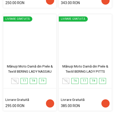
250.00 RON
343.00 RON
LIVRARE GRATUITĂ
LIVRARE GRATUITĂ
Mănuși Moto Damă din Piele &
Mănuși Moto Damă din Piele &
Textil BERING LADY NASSAU
Textil BERING LADY PITTS
T5
T7
T8
T9
T5
T6
T7
T8
T9
Livrare Gratuită
Livrare Gratuită
295.00 RON
385.00 RON