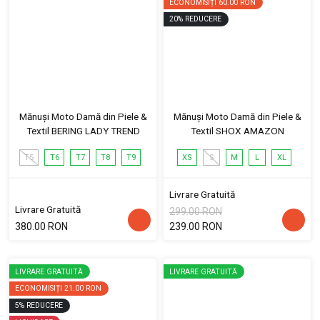
ECONOMISIȚI
60.00 RON
20
%
REDUCERE
Mănuși Moto Damă din Piele &
Mănuși Moto Damă din Piele &
Textil BERING LADY TREND
Textil SHOX AMAZON
T5
T6
T7
T8
T9
XS
S
M
L
XL
Livrare Gratuită
Livrare Gratuită
299.00 RON
380.00 RON
239.00 RON
LIVRARE GRATUITĂ
LIVRARE GRATUITĂ
ECONOMISIȚI
21.00 RON
5
%
REDUCERE