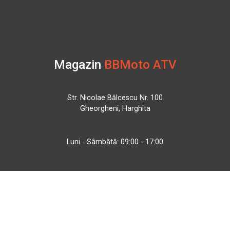
Magazin
BBMoto ATV
Str. Nicolae Bălcescu Nr. 100
Gheorgheni, Harghita
Luni - Sâmbătă: 09:00 - 17:00
+40 740 133 688
atv@bbmoto.ro