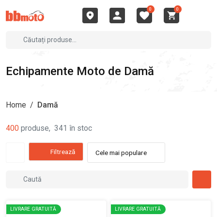
0
0
Echipamente Moto de Damă
Home
/
Damă
400
produse
,
341
în stoc
Filtrează
Cele mai populare
LIVRARE GRATUITĂ
LIVRARE GRATUITĂ