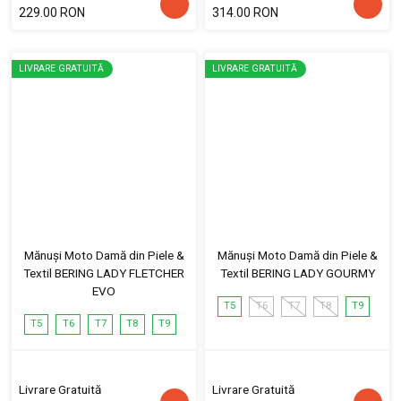
229.00 RON
314.00 RON
LIVRARE GRATUITĂ
LIVRARE GRATUITĂ
Mănuși Moto Damă din Piele &
Mănuși Moto Damă din Piele &
Textil BERING LADY FLETCHER
Textil BERING LADY GOURMY
EVO
T5
T6
T7
T8
T9
T5
T6
T7
T8
T9
Livrare Gratuită
Livrare Gratuită