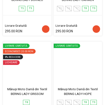
T5
T9
T5
T6
T7
T8
T9
Livrare Gratuită
Livrare Gratuită
295.00 RON
295.00 RON
LIVRARE GRATUITĂ
LIVRARE GRATUITĂ
ECONOMISIȚI
20.00 RON
8
%
REDUCERE
LICHIDARE
Mănuși Moto Damă din Textil
Mănuși Moto Damă din Textil
BERING LADY GRISSOM
BERING LADY HOPE
T8
T5
T6
T7
T8
T9