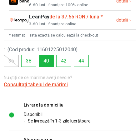
detalii
›
6-60 luni · finanțare 100% online
LeanPay
de la 37.65 RON / lună
*
detalii
›
3-60 luni · finanțare online
* estimat — rata exactă se calculează la check-out
:
(
Cod produs
:
11601225012040
)
36
38
40
42
44
Nu știți de ce mărime aveți nevoie?
Consultați tabelul de mărimi
Livrare la domiciliu
Disponibil
-
Se livrează în 1-3 zile lucrătoare.
Stoc magazin