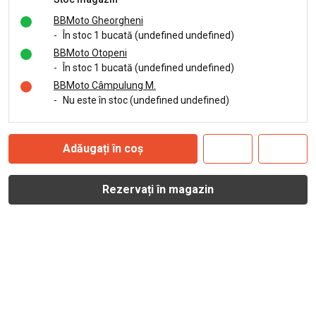
BBMoto Gheorgheni
-
În stoc 1 bucată (undefined undefined)
BBMoto Otopeni
-
În stoc 1 bucată (undefined undefined)
BBMoto Câmpulung M.
-
Nu este în stoc (undefined undefined)
Adăugați în coș
Rezervați în magazin