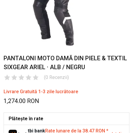
PANTALONI MOTO DAMĂ DIN PIELE & TEXTIL
SIXGEAR ARIEL · ALB / NEGRU
(
0
Recenzii
)
Livrare Gratuită 1-3 zile lucrătoare
1,274.00 RON
Plătește în rate
tbi bank
Rate lunare de la 38.47 RON
*