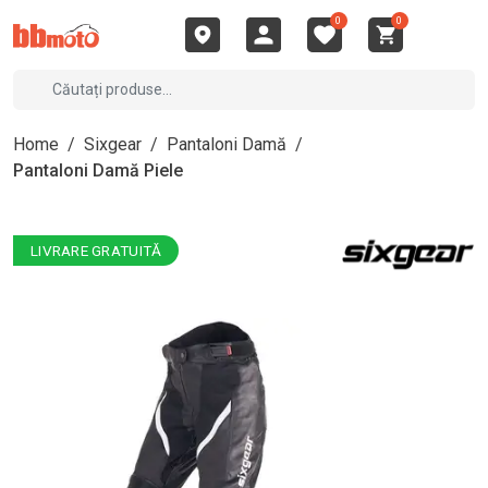
0
0
Home
/
Sixgear
/
Pantaloni Damă
/
Pantaloni Damă Piele
LIVRARE GRATUITĂ