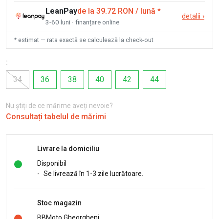
LeanPay
de la 39.72 RON / lună
*
detalii
›
3-60 luni · finanțare online
* estimat — rata exactă se calculează la check-out
:
34
36
38
40
42
44
Nu știți de ce mărime aveți nevoie?
Consultați tabelul de mărimi
Livrare la domiciliu
Disponibil
-
Se livrează în 1-3 zile lucrătoare.
Stoc magazin
BBMoto Gheorgheni