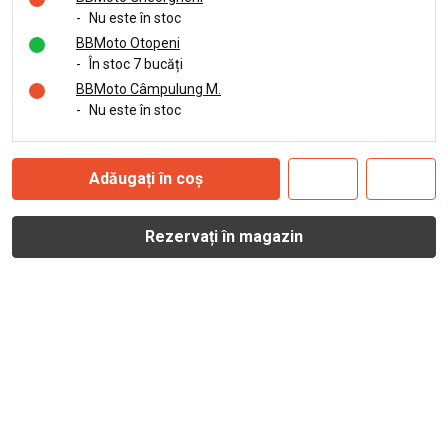
-
Nu este în stoc
BBMoto Otopeni
-
În stoc 7 bucăți
BBMoto Câmpulung M.
-
Nu este în stoc
Adăugați în coș
Rezervați în magazin