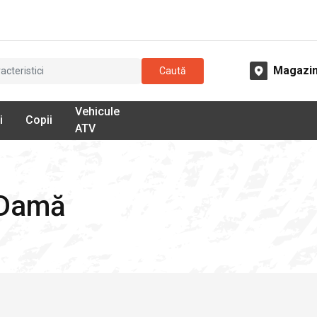
Magazi
Caută
Vehicule
i
Copii
ATV
 Damă