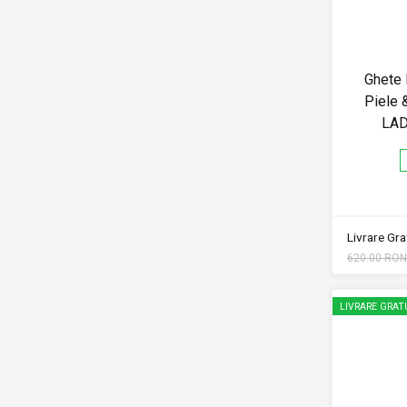
Ghete
Piele 
LA
Livrare Grat
620.00 RON
LIVRARE GRAT