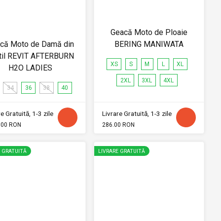
Geacă Moto de Ploaie
că Moto de Damă din
BERING MANIWATA
til REVIT AFTERBURN
XS
S
M
L
XL
H2O LADIES
2XL
3XL
4XL
34
36
38
40
e Gratuită, 1-3 zile
Livrare Gratuită, 1-3 zile
.00 RON
286.00 RON
E GRATUITĂ
LIVRARE GRATUITĂ