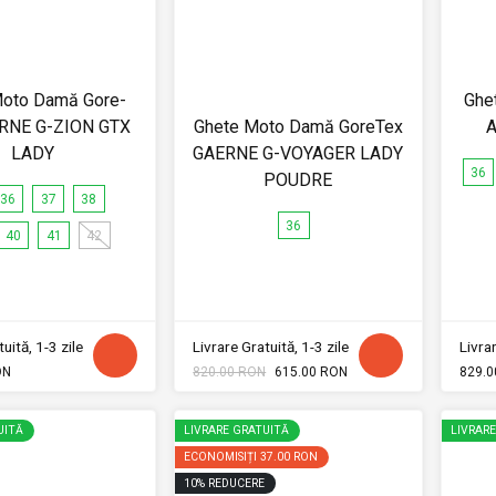
Moto Damă Gore-
Ghe
RNE G-ZION GTX
Ghete Moto Damă GoreTex
A
LADY
GAERNE G-VOYAGER LADY
36
POUDRE
36
37
38
36
40
41
42
uită, 1-3 zile
Livrare Gratuită, 1-3 zile
Livrar
ON
820.00 RON
615.00 RON
829.0
UITĂ
LIVRARE GRATUITĂ
LIVRAR
ECONOMISIȚI
37.00 RON
10
%
REDUCERE