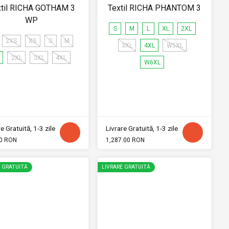
xtil RICHA GOTHAM 3
Textil RICHA PHANTOM 3
WP
S
M
L
XL
2XL
2XS
XS
S
M
3XL
4XL
W5XL
2XL
3XL
4XL
W6XL
e Gratuită, 1-3 zile
Livrare Gratuită, 1-3 zile
0 RON
1,287.00 RON
E GRATUITĂ
LIVRARE GRATUITĂ