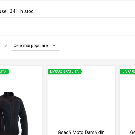
use
,
341
în stoc
după
:
UITĂ
LIVRARE GRATUITĂ
LIVRAR
Geacă Moto Damă din
G