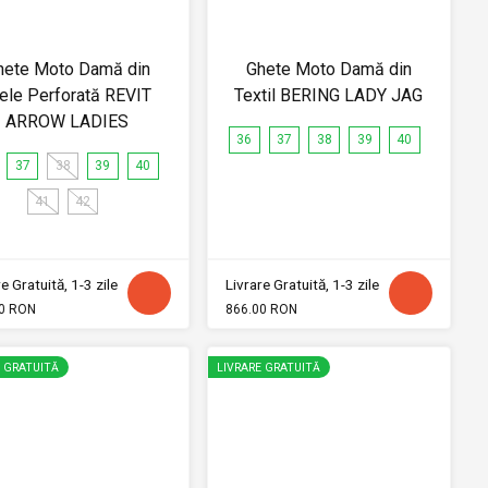
hete Moto Damă din
Ghete Moto Damă din
ele Perforată REVIT
Textil BERING LADY JAG
ARROW LADIES
36
37
38
39
40
37
38
39
40
41
42
e Gratuită, 1-3 zile
Livrare Gratuită, 1-3 zile
0 RON
866.00 RON
E GRATUITĂ
LIVRARE GRATUITĂ