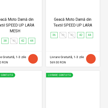
eacă Moto Damă din
Geacă Moto Damă din
xtil SPEED UP LARA
Textil SPEED UP LARA
MESH
36
38
40
42
44
38
40
42
44
e Gratuită, 1-3 zile
Livrare Gratuită, 1-3 zile
0 RON
569.00 RON
E GRATUITĂ
LIVRARE GRATUITĂ