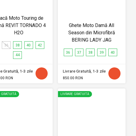
acă Moto Touring de
ă REVIT TORNADO 4
Ghete Moto Damă All
H2O
Season din Microfibră
BERING LADY JAG
36
38
40
42
36
37
38
39
40
44
e Gratuită, 1-3 zile
Livrare Gratuită, 1-3 zile
.00 RON
850.00 RON
E GRATUITĂ
LIVRARE GRATUITĂ