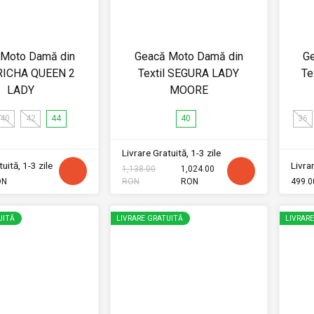
 Moto Damă din
Geacă Moto Damă din
G
 RICHA QUEEN 2
Textil SEGURA LADY
Te
LADY
MOORE
40
42
44
40
36
Livrare Gratuită, 1-3 zile
uită, 1-3 zile
Livrar
1,138.00
1,024.00
ON
RON
RON
499.0
UITĂ
LIVRARE GRATUITĂ
LIVRAR