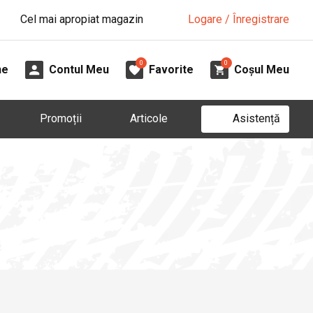
Cel mai apropiat magazin
Logare / Înregistrare
0
0
ne
Contul Meu
Favorite
Coșul Meu
Asistență
Promoții
Articole