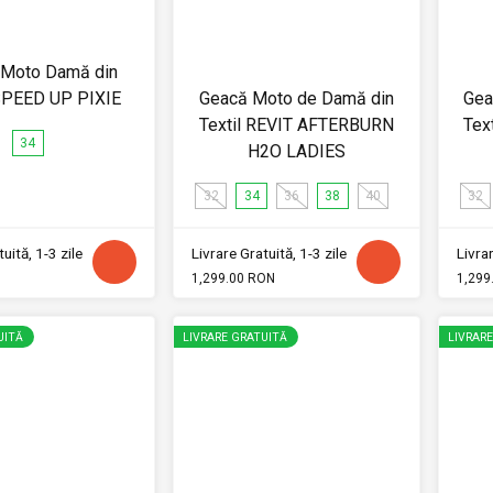
 Moto Damă din
 SPEED UP PIXIE
Geacă Moto de Damă din
Gea
Textil REVIT AFTERBURN
Tex
34
H2O LADIES
32
34
36
38
40
32
uită, 1-3 zile
Livrare Gratuită, 1-3 zile
Livrar
1,299.00 RON
1,299
UITĂ
LIVRARE GRATUITĂ
LIVRAR