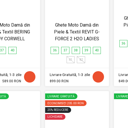
G
 Moto Damă din
Ghete Moto Damă din
Pi
& Textil BERING
Piele & Textil REVIT G-
DY CORWELL
FORCE 2 H2O LADIES
36
37
40
36
37
38
39
40
41
42
uită, 1-3 zile
Livrare Gratuită, 1-3 zile
Livrar
589.00 RON
899.00 RON
849.0
UITĂ
LIVRARE GRATUITĂ
LIVRAR
ECONOMISIȚI
205.00 RON
25
%
REDUCERE
LICHIDARE