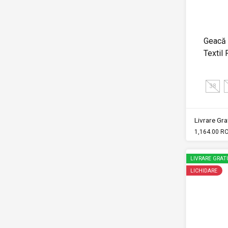
Geacă
Textil
38
Livrare Grat
1,164.00 R
LIVRARE GRAT
LICHIDARE