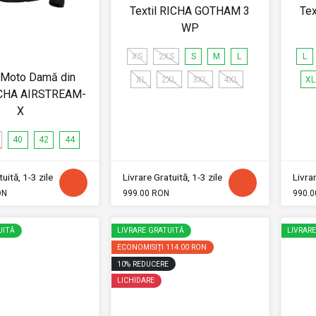
Textil RICHA GOTHAM 3
Te
WP
XS
2XS
S
M
L
L
 Moto Damă din
XL
2XL
3XL
4XL
XL
RICHA AIRSTREAM-
X
40
42
44
uită, 1-3 zile
Livrare Gratuită, 1-3 zile
Livrar
ON
999.00 RON
990.0
UITĂ
LIVRARE GRATUITĂ
LIVRAR
ECONOMISIȚI
114.00 RON
10
%
REDUCERE
LICHIDARE