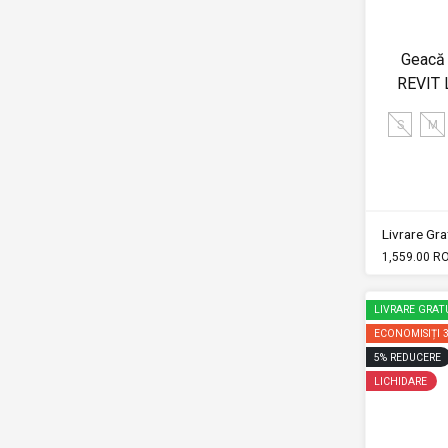
Geacă 
REVIT 
S
M
Livrare Grat
1,559.00 R
LIVRARE GRAT
ECONOMISIȚI
5
%
REDUCERE
LICHIDARE