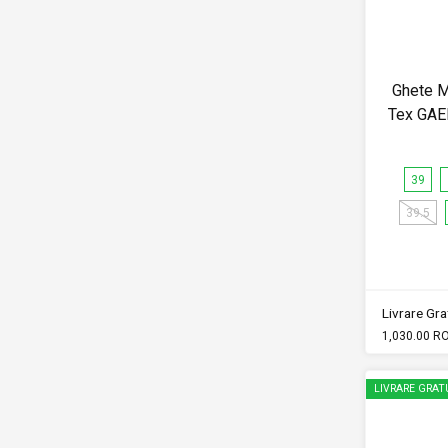
Ghete 
Tex GAE
39
39.5
Livrare Grat
1,030.00 R
LIVRARE GRAT