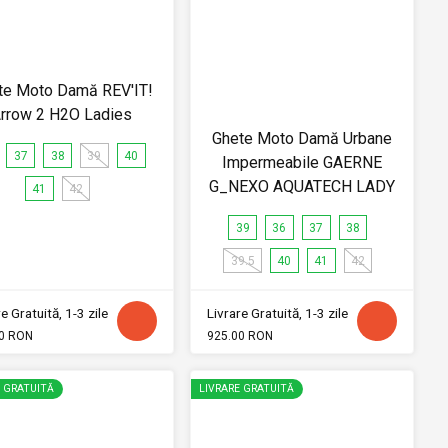
te Moto Damă REV'IT!
rrow 2 H2O Ladies
Ghete Moto Damă Urbane
37
38
39
40
Impermeabile GAERNE
G_NEXO AQUATECH LADY
41
42
39
36
37
38
39.5
40
41
42
e Gratuită, 1-3 zile
Livrare Gratuită, 1-3 zile
0 RON
925.00 RON
E GRATUITĂ
LIVRARE GRATUITĂ