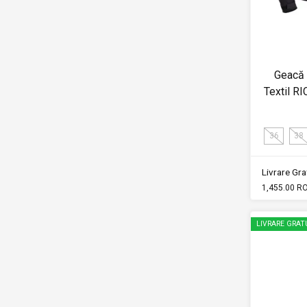
Geacă
Textil 
36
38
Livrare Grat
1,455.00 R
LIVRARE GRAT