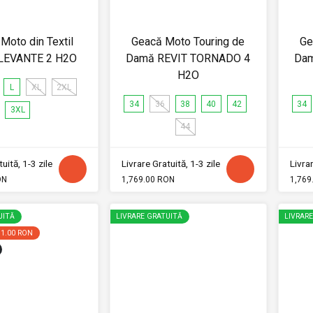
Moto din Textil
Geacă Moto Touring de
Ge
LEVANTE 2 H2O
Damă REVIT TORNADO 4
Dam
H2O
L
XL
2XL
34
36
38
40
42
34
3XL
44
uită, 1-3 zile
Livrare Gratuită, 1-3 zile
Livrar
ON
1,769.00 RON
1,769
UITĂ
LIVRARE GRATUITĂ
LIVRAR
31.00 RON