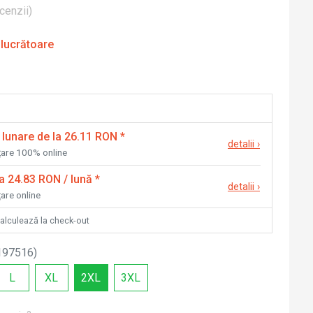
cenzii
)
 lucrătoare
 lunare de la 26.11 RON
*
detalii
›
nțare 100% online
la 24.83 RON / lună
*
detalii
›
țare online
calculează la check-out
197516
)
L
XL
2XL
3XL