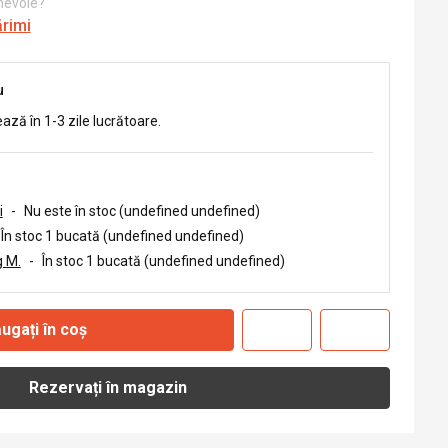
 nevoie?
ărimi
u
ează în 1-3 zile lucrătoare.
i
-
Nu este în stoc (undefined undefined)
În stoc 1 bucată (undefined undefined)
 M.
-
În stoc 1 bucată (undefined undefined)
ugați în coș
Rezervați în magazin