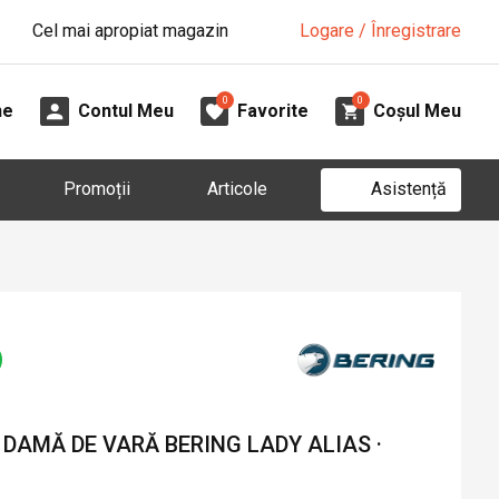
Cel mai apropiat magazin
Logare / Înregistrare
0
0
ne
Contul Meu
Favorite
Coșul Meu
Asistență
Promoții
Articole
DAMĂ DE VARĂ BERING LADY ALIAS ·