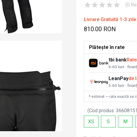
(
0
Re
Livrare Gratuită 1-3 zile
810.00 RON
Plătește în rate
tbi bank
Rate
6-60 luni · fina
LeanPay
de 
3-60 luni · finan
* estimat — rata exactă se 
:
(
Cod produs
:
3660815
XS
S
M