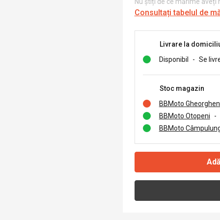
Nu știți de ce mărime aveți
Consultați tabelul de m
Livrare la domicili
Disponibil
-
Se livr
Stoc magazin
BBMoto Gheorghen
BBMoto Otopeni
-
BBMoto Câmpulung
Adă