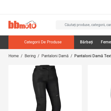
Categorii De Produse
Bărbați
Feme
Home
/
Bering
/
Pantaloni Damă
/
Pantaloni Damă Text