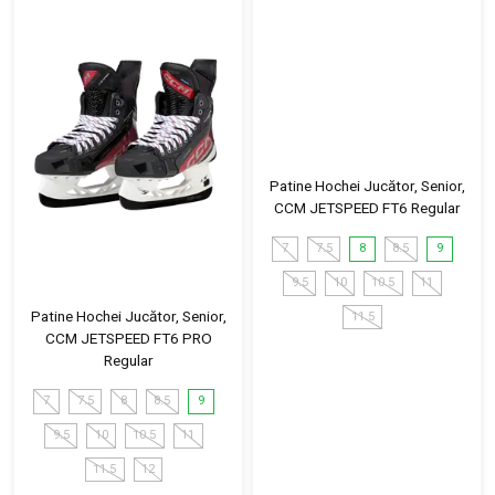
Patine Hochei Jucător, Senior,
CCM JETSPEED FT6 Regular
7
7.5
8
8.5
9
9.5
10
10.5
11
Patine Hochei Jucător, Senior,
11.5
CCM JETSPEED FT6 PRO
Regular
7
7.5
8
8.5
9
9.5
10
10.5
11
11.5
12