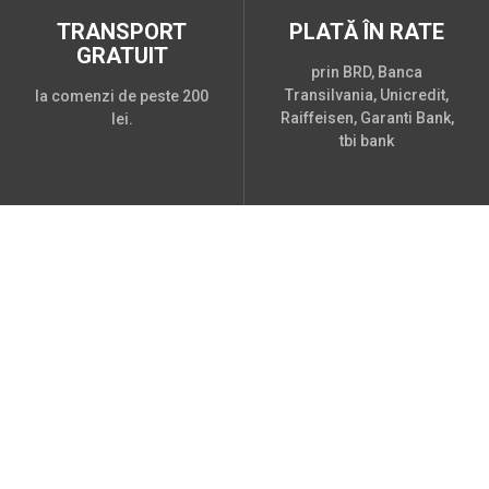
TRANSPORT
PLATĂ ÎN RATE
GRATUIT
prin BRD, Banca
Transilvania, Unicredit,
la comenzi de peste 200
Raiffeisen, Garanti Bank,
lei.
tbi bank