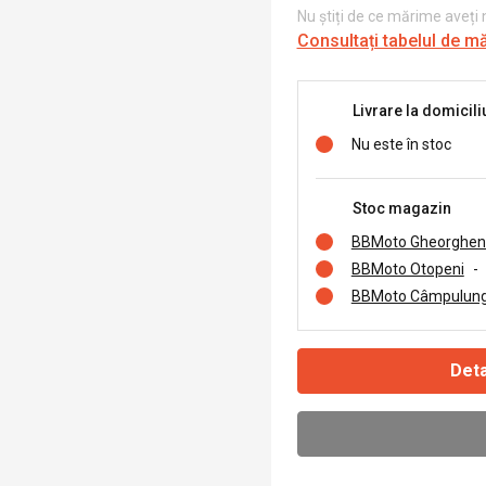
Nu știți de ce mărime aveți
Consultați tabelul de m
Livrare la domicili
Nu este în stoc
Stoc magazin
BBMoto Gheorghen
BBMoto Otopeni
-
BBMoto Câmpulung
Deta