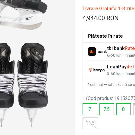
Livrare Gratuită 1-3 zile
4,944.00 RON
Plătește în rate
tbi bank
Rate
6-60 luni · fina
LeanPay
de 
3-60 luni · finan
* estimat — rata exactă se 
:
(
Cod produs
:
1915207
7
7.5
8
11.5