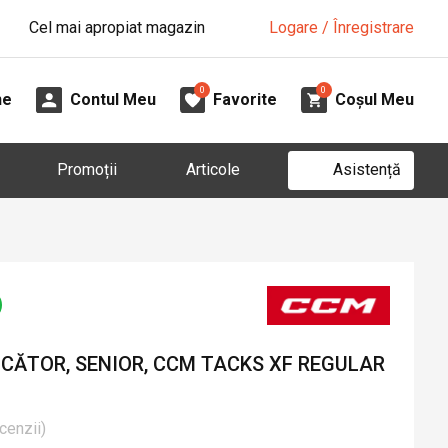
Cel mai apropiat magazin
Logare / Înregistrare
0
0
ne
Contul Meu
Favorite
Coșul Meu
Asistență
Promoții
Articole
UCĂTOR, SENIOR, CCM TACKS XF REGULAR
cenzii
)