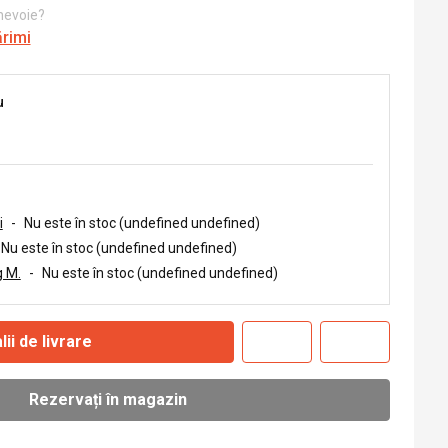
 nevoie?
ărimi
u
i
-
Nu este în stoc (undefined undefined)
Nu este în stoc (undefined undefined)
 M.
-
Nu este în stoc (undefined undefined)
lii de livrare
Rezervați în magazin