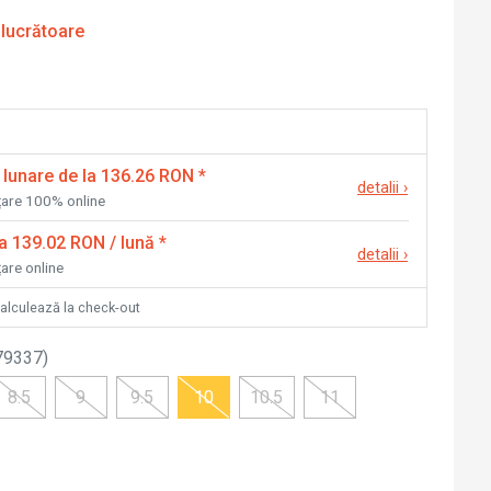
 lucrătoare
 lunare de la 136.26 RON
*
detalii
›
nțare 100% online
la 139.02 RON / lună
*
detalii
›
țare online
calculează la check-out
79337
)
8.5
9
9.5
10
10.5
11