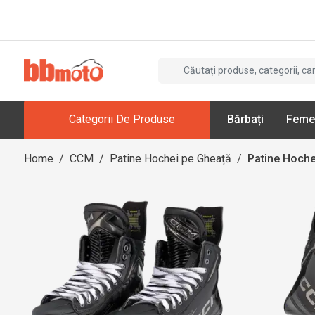
Categorii De Produse
Bărbați
Feme
Home
/
CCM
/
Patine Hochei pe Gheață
/
Patine Hoche