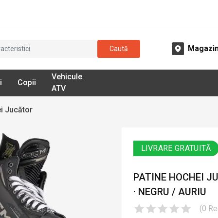
Magazi
Caută
Vehicule
i
Copii
ATV
i Jucător
LIVRARE GRATUITĂ
PATINE HOCHEI J
· NEGRU / AURIU
(
0
Re