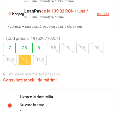
6-60 luni · finanțare 100% online
LeanPay
de la 139.02 RON / lună
*
detalii
›
3-60 luni · finanțare online
* estimat — rata exactă se calculează la check-out
:
(
Cod produs
:
191520779351
)
7
7.5
8
8.5
9
9.5
10
10.5
11
11.5
Nu știți de ce mărime aveți nevoie?
Consultați tabelul de mărimi
Livrare la domiciliu
Nu este în stoc
-