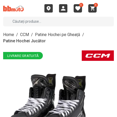
0
0
Home
/
CCM
/
Patine Hochei pe Gheață
/
Patine Hochei Jucător
LIVRARE GRATUITĂ