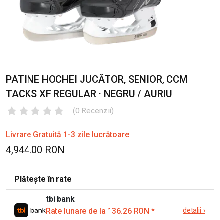
PATINE HOCHEI JUCĂTOR, SENIOR, CCM
TACKS XF REGULAR · NEGRU / AURIU
(
0
Recenzii
)
Livrare Gratuită 1-3 zile lucrătoare
4,944.00 RON
Plătește în rate
tbi bank
Rate lunare de la 136.26 RON
*
detalii
›