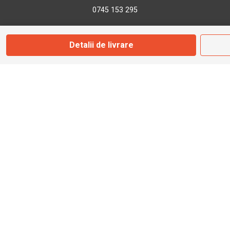
0745 153 295
info@bbmoto.ro
Detalii de livrare
Magazin
Otopeni
Str. Ferme D Nr. 2
Otopeni, Ilfov
Marți - Sâmbătă: 10:00 - 18:00
0755 141 155