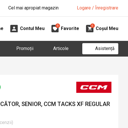
Cel mai apropiat magazin
Logare / Înregistrare
0
0
ne
Contul Meu
Favorite
Coșul Meu
Asistență
Promoții
Articole
UCĂTOR, SENIOR, CCM TACKS XF REGULAR
cenzii
)