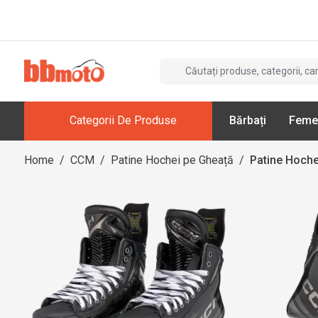
Categorii De Produse
Bărbați
Feme
Home
/
CCM
/
Patine Hochei pe Gheață
/
Patine Hoche