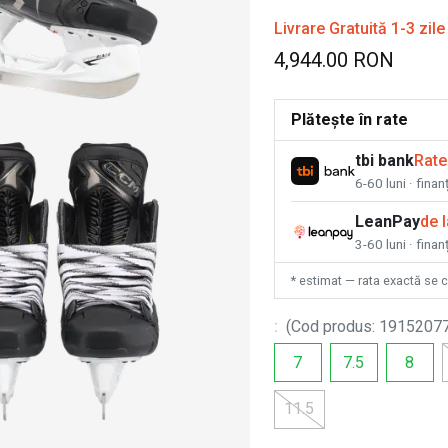
Livrare Gratuită 1-3 zile
4,944.00 RON
Plătește în rate
tbi bank
Rate
6-60 luni · fina
LeanPay
de 
3-60 luni · finan
* estimat — rata exactă se 
:
(
Cod produs
:
1915207
7
7.5
8
11.5