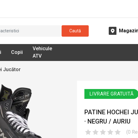
Magazi
Caută
Vehicule
i
Copii
ATV
i Jucător
LIVRARE GRATUITĂ
PATINE HOCHEI J
· NEGRU / AURIU
(
0
Re