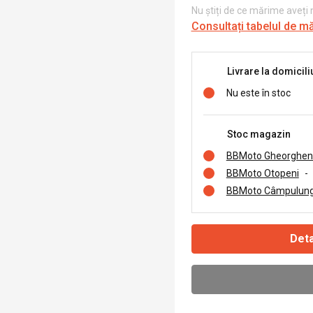
Nu știți de ce mărime aveți
Consultați tabelul de m
Livrare la domicili
Nu este în stoc
Stoc magazin
BBMoto Gheorghen
BBMoto Otopeni
-
BBMoto Câmpulung
Deta