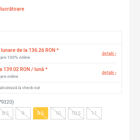
 lucrătoare
 lunare de la 136.26 RON
*
detalii
›
nțare 100% online
la 139.02 RON / lună
*
detalii
›
țare online
calculează la check-out
79320
)
8.5
9
9.5
10
10.5
11