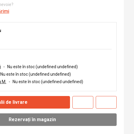
 nevoie?
ărimi
u
i
-
Nu este în stoc (undefined undefined)
Nu este în stoc (undefined undefined)
 M.
-
Nu este în stoc (undefined undefined)
lii de livrare
Rezervați în magazin