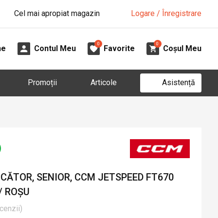
Cel mai apropiat magazin
Logare / Înregistrare
0
0
ne
Contul Meu
Favorite
Coșul Meu
Asistență
Promoții
Articole
CĂTOR, SENIOR, CCM JETSPEED FT670
/ ROȘU
cenzii
)