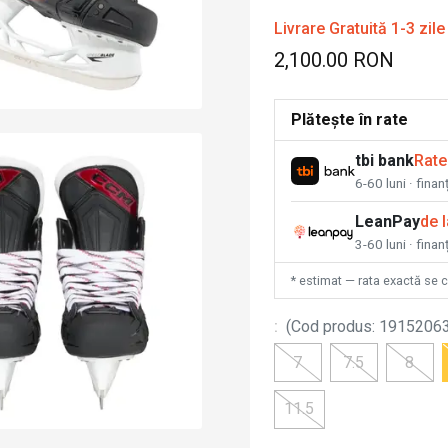
Livrare Gratuită 1-3 zile
2,100.00 RON
Plătește în rate
tbi bank
Rate
6-60 luni · fina
LeanPay
de 
3-60 luni · finan
* estimat — rata exactă se 
:
(
Cod produs
:
1915206
7
7.5
8
11.5