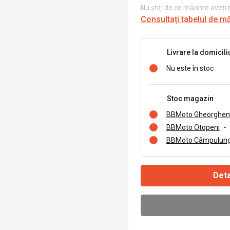
Nu știți de ce mărime aveți
Consultați tabelul de m
Livrare la domicili
Nu este în stoc
Stoc magazin
BBMoto Gheorghen
BBMoto Otopeni
-
BBMoto Câmpulung
Deta