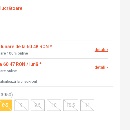
 lucrătoare
 lunare de la 60.48 RON
*
detalii
›
nțare 100% online
la 60.47 RON / lună
*
detalii
›
țare online
calculează la check-out
33950
)
8.5
9
9.5
10
10.5
11