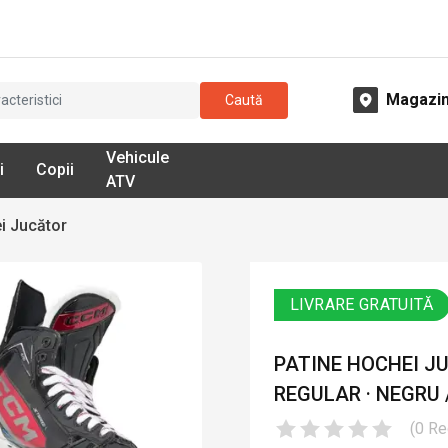
Magazi
Caută
Vehicule
i
Copii
ATV
i Jucător
LIVRARE GRATUITĂ
PATINE HOCHEI JU
REGULAR · NEGRU 
(
0
Re