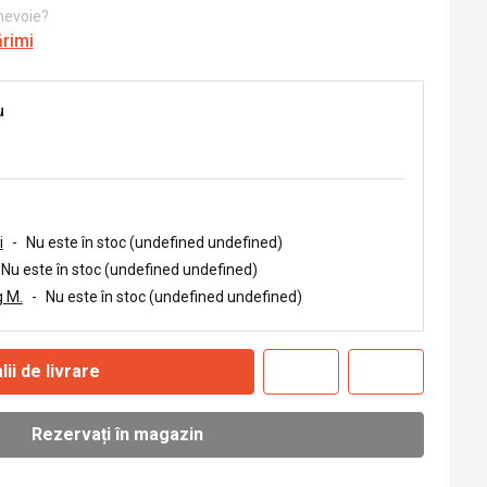
 nevoie?
ărimi
u
i
-
Nu este în stoc (undefined undefined)
Nu este în stoc (undefined undefined)
 M.
-
Nu este în stoc (undefined undefined)
lii de livrare
Rezervați în magazin