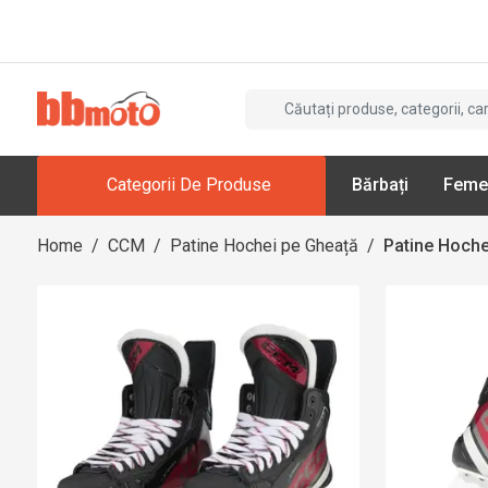
Categorii De Produse
Bărbați
Feme
Home
/
CCM
/
Patine Hochei pe Gheață
/
Patine Hoche