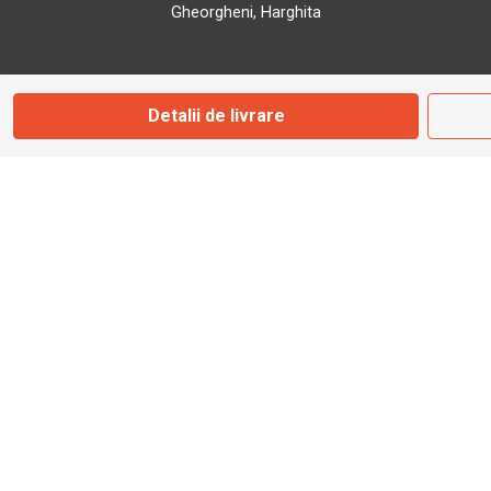
Gheorgheni, Harghita
Marți - Sâmbătă: 09:00 - 17:00
Detalii de livrare
0745 153 295
info@bbmoto.ro
Magazin
Otopeni
Str. Ferme D Nr. 2
Otopeni, Ilfov