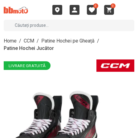
0
0
Home
/
CCM
/
Patine Hochei pe Gheață
/
Patine Hochei Jucător
LIVRARE GRATUITĂ