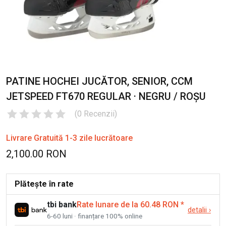
PATINE HOCHEI JUCĂTOR, SENIOR, CCM
JETSPEED FT670 REGULAR · NEGRU / ROȘU
(
0
Recenzii
)
Livrare Gratuită 1-3 zile lucrătoare
2,100.00 RON
Plătește în rate
tbi bank
Rate lunare de la 60.48 RON
*
detalii
›
6-60 luni · finanțare 100% online