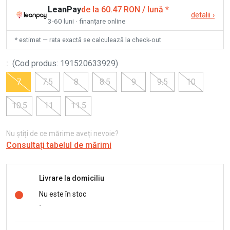
LeanPay
de la 60.47 RON / lună
*
detalii
›
3-60 luni · finanțare online
* estimat — rata exactă se calculează la check-out
:
(
Cod produs
:
191520633929
)
7
7.5
8
8.5
9
9.5
10
10.5
11
11.5
Nu știți de ce mărime aveți nevoie?
Consultați tabelul de mărimi
Livrare la domiciliu
Nu este în stoc
-