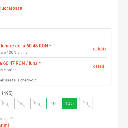
 lucrătoare
 lunare de la 60.48 RON
*
detalii
›
nțare 100% online
la 60.47 RON / lună
*
detalii
›
țare online
calculează la check-out
31495
)
8.5
9
9.5
10
10.5
11
 nevoie?
ărimi