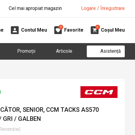
Cel mai apropiat magazin
Logare / Înregistrare
0
0
ne
Contul Meu
Favorite
Coșul Meu
Asistență
Promoții
Articole
UCĂTOR, SENIOR, CCM TACKS AS570
/ GRI / GALBEN
Recenzie
)