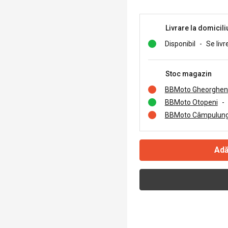
Livrare la domicili
Disponibil
-
Se livr
Stoc magazin
BBMoto Gheorghen
BBMoto Otopeni
-
BBMoto Câmpulung
Adă