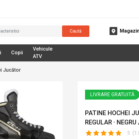
Magazi
Caută
Vehicule
i
Copii
ATV
i Jucător
LIVRARE GRATUITĂ
PATINE HOCHEI J
REGULAR · NEGRU 
5
(
1