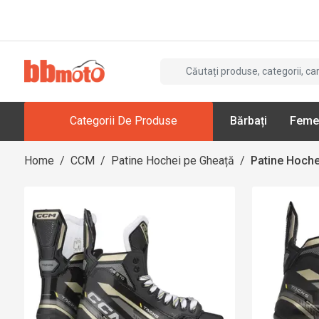
Categorii De Produse
Bărbați
Feme
Home
/
CCM
/
Patine Hochei pe Gheață
/
Patine Hoche