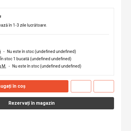
u
ează în 1-3 zile lucrătoare.
i
-
Nu este în stoc (undefined undefined)
În stoc 1 bucată (undefined undefined)
 M.
-
Nu este în stoc (undefined undefined)
ugați în coș
Rezervați în magazin