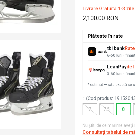
Livrare Gratuită 1-3 zile
2,100.00 RON
Plătește în rate
tbi bank
Rate
6-60 luni · fina
LeanPay
de 
3-60 luni · finan
* estimat — rata exactă se 
:
(
Cod produs
:
1915204
7
7.5
8
Nu știți de ce mărime aveți
Consultați tabelul de m