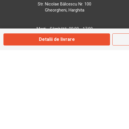
Str. Nicolae Bălcescu Nr. 100
Gheorgheni, Harghita
Marți - Sâmbătă: 09:00 - 17:00
Detalii de livrare
0745 153 295
info@bbmoto.ro
Magazin
Otopeni
Str. Ferme D Nr. 2