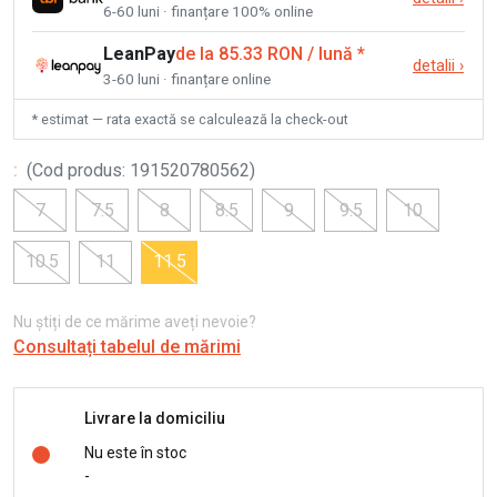
6-60 luni · finanțare 100% online
LeanPay
de la 85.33 RON / lună
*
detalii
›
3-60 luni · finanțare online
* estimat — rata exactă se calculează la check-out
:
(
Cod produs
:
191520780562
)
7
7.5
8
8.5
9
9.5
10
10.5
11
11.5
Nu știți de ce mărime aveți nevoie?
Consultați tabelul de mărimi
Livrare la domiciliu
Nu este în stoc
-