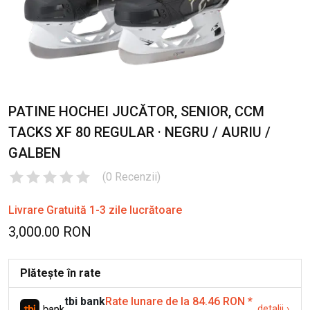
PATINE HOCHEI JUCĂTOR, SENIOR, CCM
TACKS XF 80 REGULAR · NEGRU / AURIU /
GALBEN
(
0
Recenzii
)
Livrare Gratuită 1-3 zile lucrătoare
3,000.00 RON
Plătește în rate
tbi bank
Rate lunare de la 84.46 RON
*
detalii
›