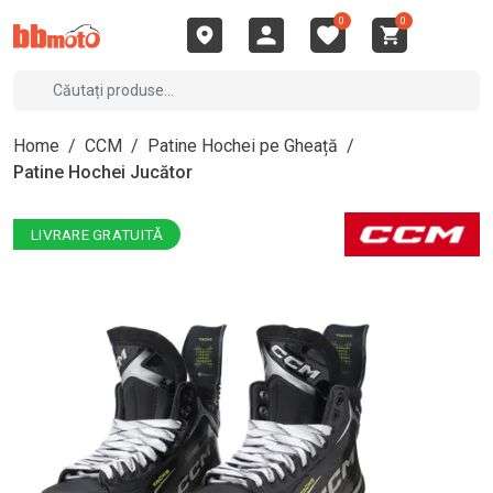
0
0
Home
/
CCM
/
Patine Hochei pe Gheață
/
Patine Hochei Jucător
LIVRARE GRATUITĂ