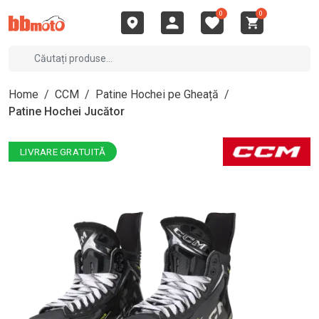
0
0
Home
/
CCM
/
Patine Hochei pe Gheață
/
Patine Hochei Jucător
LIVRARE GRATUITĂ