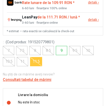
Rate lunare de la 109.91 RON
*
detalii
›
6-60 luni · finanțare 100% online
LeanPay
de la 111.71 RON / lună
*
detalii
›
3-60 luni · finanțare online
* estimat — rata exactă se calculează la check-out
:
(
Cod produs
:
191520779801
)
7
7.5
8
8.5
9
9.5
10
10.5
11
11.5
Nu știți de ce mărime aveți nevoie?
Consultați tabelul de mărimi
Livrare la domiciliu
Nu este în stoc