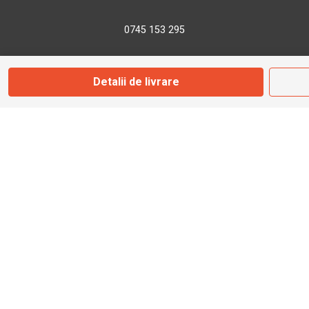
0745 153 295
info@bbmoto.ro
Detalii de livrare
Magazin
Otopeni
Str. Ferme D Nr. 2
Otopeni, Ilfov
Marți - Sâmbătă: 10:00 - 18:00