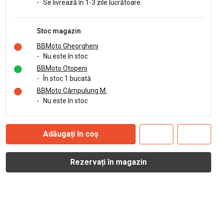
-
Se livrează în 1-3 zile lucrătoare.
Stoc magazin
BBMoto Gheorgheni
-
Nu este în stoc
BBMoto Otopeni
-
În stoc 1 bucată
BBMoto Câmpulung M.
-
Nu este în stoc
Adăugați în coș
Rezervați în magazin