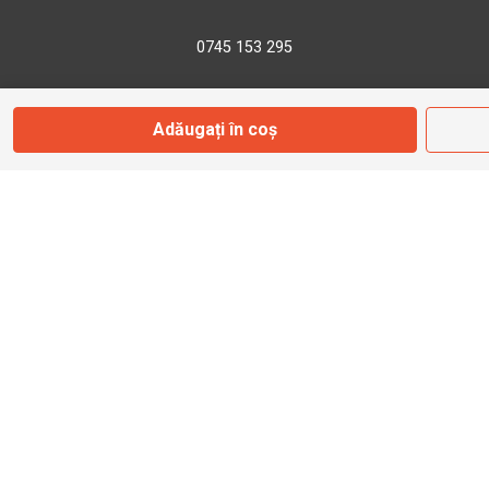
0745 153 295
info@bbmoto.ro
Adăugați în coș
Magazin
Otopeni
Str. Ferme D Nr. 2
Otopeni, Ilfov
Marți - Sâmbătă: 10:00 - 18:00