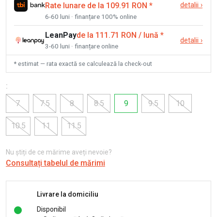
Rate lunare de la 109.91 RON
*
detalii
›
6-60 luni · finanțare 100% online
LeanPay
de la 111.71 RON / lună
*
detalii
›
3-60 luni · finanțare online
* estimat — rata exactă se calculează la check-out
:
7
7.5
8
8.5
9
9.5
10
10.5
11
11.5
Nu știți de ce mărime aveți nevoie?
Consultați tabelul de mărimi
Livrare la domiciliu
Disponibil