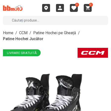
0
0
Home
/
CCM
/
Patine Hochei pe Gheață
/
Patine Hochei Jucător
LIVRARE GRATUITĂ