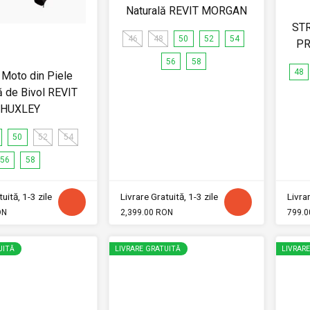
Naturală REVIT MORGAN
ST
46
48
50
52
54
PR
56
58
48
Moto din Piele
ă de Bivol REVIT
HUXLEY
50
52
54
56
58
uită, 1-3 zile
Livrare Gratuită, 1-3 zile
Livrar
ON
2,399.00 RON
799.0
UITĂ
LIVRARE GRATUITĂ
LIVRAR