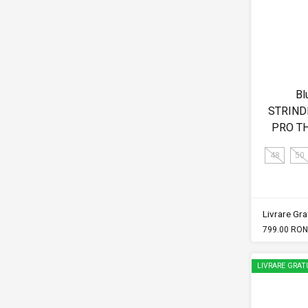
Bl
STRIND
PRO T
48
50
Livrare Grat
799.00 RON
LIVRARE GRAT