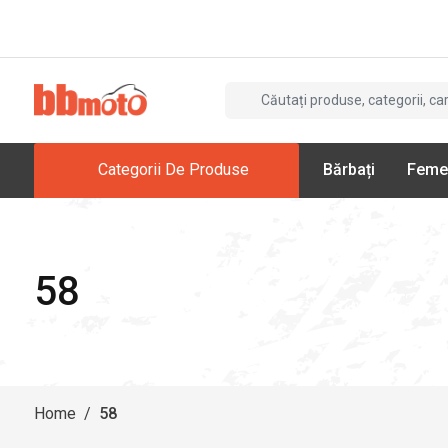
Categorii De Produse
Bărbați
Feme
58
Home
/
58