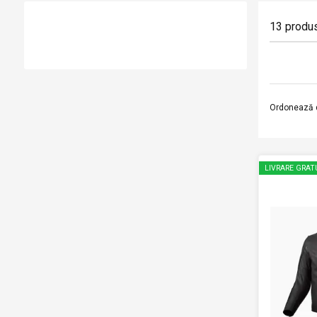
13
produ
Ordonează 
LIVRARE GRAT