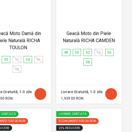
eacă Moto Damă din
Geacă Moto din Piele
iele Naturală RICHA
Naturală RICHA CAMDEN
TOULON
48
50
52
54
56
50
52
54
56
58
58
e Gratuită, 1-3 zile
Livrare Gratuită, 1-3 zile
.00 RON
1,939.00 RON
E GRATUITĂ
LIVRARE GRATUITĂ
ISIȚI
500.00 RON
ECONOMISIȚI
500.00 RON
UCERE
25
%
REDUCERE