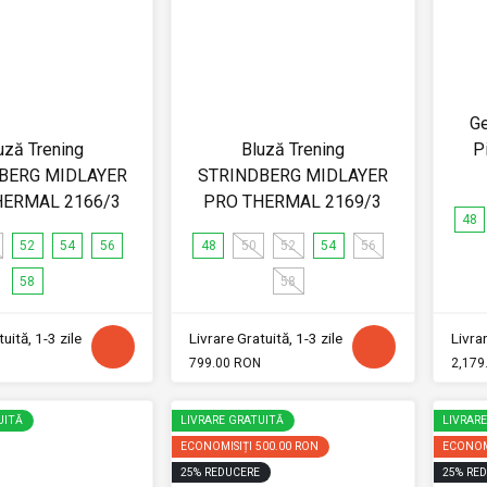
G
uză Trening
Bluză Trening
P
BERG MIDLAYER
STRINDBERG MIDLAYER
HERMAL 2166/3
PRO THERMAL 2169/3
48
52
54
56
48
50
52
54
56
58
58
uită, 1-3 zile
Livrare Gratuită, 1-3 zile
Livrar
799.00 RON
2,179
UITĂ
LIVRARE GRATUITĂ
LIVRAR
ECONOMISIȚI
500.00 RON
ECONOM
25
%
REDUCERE
25
%
RED