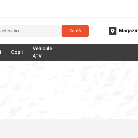
Magazi
Caută
Vehicule
i
Copii
ATV