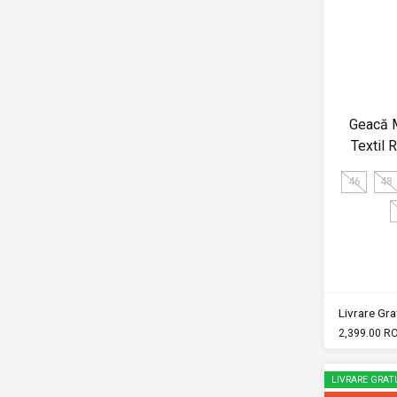
Geacă M
Textil
46
48
Livrare Grat
2,399.00 R
LIVRARE GRAT