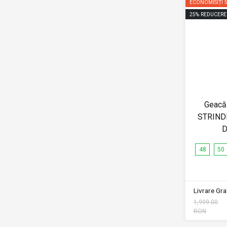
ECONOMISIȚI
25
%
REDUCERE
Geacă 
STRIND
D
48
50
Livrare Grat
1,999.00
RON