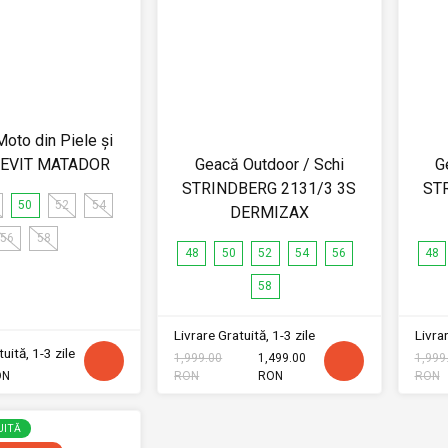
oto din Piele și
 REVIT MATADOR
Geacă Outdoor / Schi
G
STRINDBERG 2131/3 3S
ST
50
52
54
DERMIZAX
56
58
48
50
52
54
56
48
58
Livrare Gratuită, 1-3 zile
Livrar
uită, 1-3 zile
1,999.00
1,499.00
1,999
ON
RON
RON
RON
UITĂ