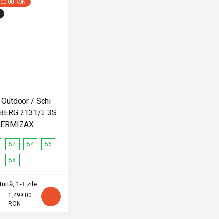
500.00 RON
Outdoor / Schi
BERG 2131/3 3S
ERMIZAX
52
54
56
58
uită, 1-3 zile
1,499.00
RON