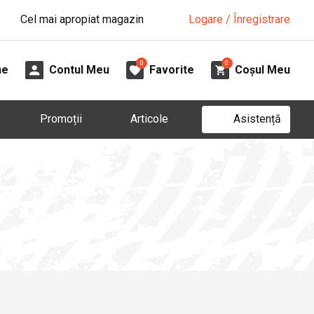
Cel mai apropiat magazin
Logare / Înregistrare
0
0
ne
Contul Meu
Favorite
Coșul Meu
Asistență
Promoții
Articole