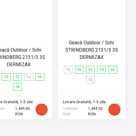
Geacă Outdoor / Schi
eacă Outdoor / Schi
STRINDBERG 2131/3 3S
RINDBERG 2131/3 3S
DERMIZAX
DERMIZAX
48
50
52
54
56
50
52
54
56
58
58
e Gratuită, 1-3 zile
Livrare Gratuită, 1-3 zile
.00
1,499.00
1,999.00
1,499.00
RON
RON
RON