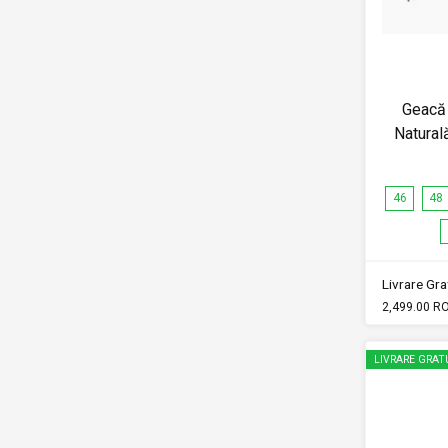
Geacă 
Natural
46
48
Livrare Grat
2,499.00 R
LIVRARE GRAT