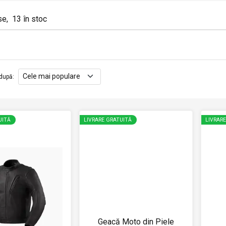
se
,
13
în stoc
după
:
UITĂ
LIVRARE GRATUITĂ
LIVRAR
Geacă Moto din Piele