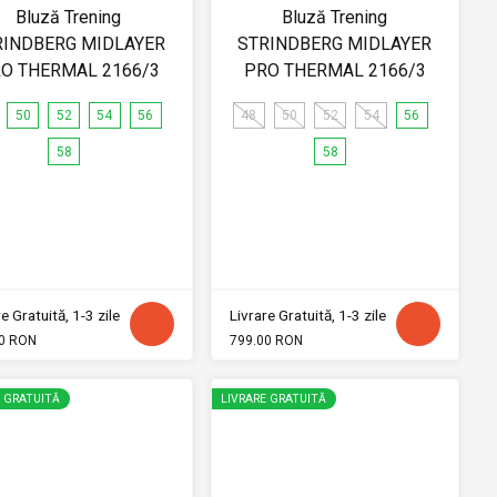
Bluză Trening
Bluză Trening
RINDBERG MIDLAYER
STRINDBERG MIDLAYER
O THERMAL 2166/3
PRO THERMAL 2166/3
50
52
54
56
48
50
52
54
56
58
58
e Gratuită, 1-3 zile
Livrare Gratuită, 1-3 zile
0 RON
799.00 RON
E GRATUITĂ
LIVRARE GRATUITĂ