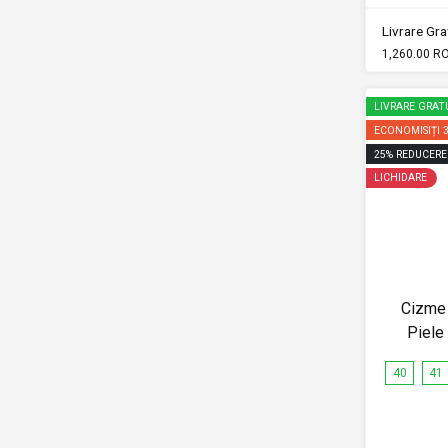
Livrare Grat
1,260.00 R
LIVRARE GRAT
ECONOMISIȚI
25
%
REDUCERE
LICHIDARE
Cizme 
Piel
40
41