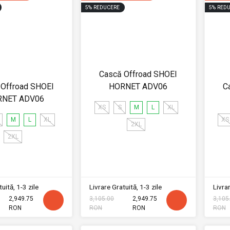
5
%
REDUCERE
5
%
REDU
Cască Offroad SHOEI
 Offroad SHOEI
HORNET ADV06
C
RNET ADV06
XS
S
M
L
XL
M
L
XL
XS
2XL
2XL
uită, 1-3 zile
Livrare Gratuită, 1-3 zile
Livrar
2,949.75
3,105.00
2,949.75
3,105
RON
RON
RON
RON