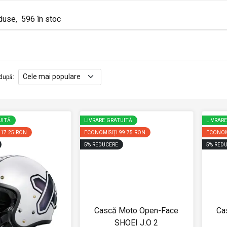
duse
,
596
în stoc
după
:
UITĂ
LIVRARE GRATUITĂ
LIVRAR
117.25 RON
ECONOMISIȚI
99.75 RON
ECONOM
5
%
REDUCERE
5
%
REDU
Cască Moto Open-Face
Ca
SHOEI J.O 2