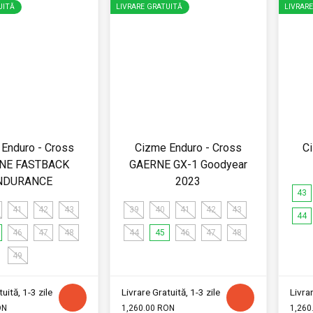
UITĂ
LIVRARE GRATUITĂ
LIVRAR
Enduro - Cross
Cizme Enduro - Cross
C
NE FASTBACK
GAERNE GX-1 Goodyear
NDURANCE
2023
43
41
42
43
39
40
41
42
43
44
46
47
48
44
45
46
47
48
49
uită, 1-3 zile
Livrare Gratuită, 1-3 zile
Livrar
ON
1,260.00 RON
1,260