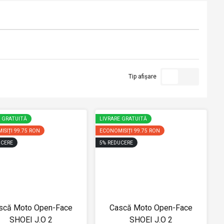
Tip afișare
E GRATUITĂ
LIVRARE GRATUITĂ
ISIȚI
99.75 RON
ECONOMISIȚI
99.75 RON
CERE
5
%
REDUCERE
scă Moto Open-Face
Cască Moto Open-Face
SHOEI J.O 2
SHOEI J.O 2