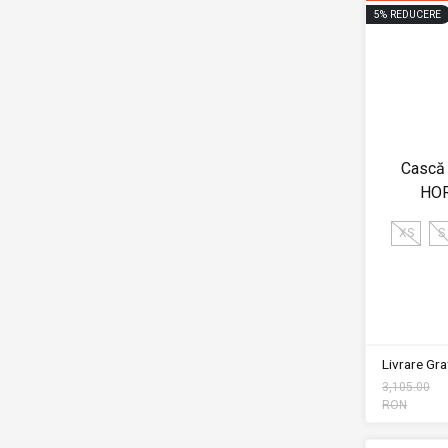
5
%
REDUCERE
Cască
HO
XS
S
Livrare Grat
3,105.00
RON