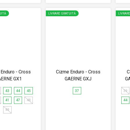
UITĂ
LIVRARE GRATUITĂ
LIVRAR
Enduro - Cross
Cizme Enduro - Cross
C
AERNE GX1
GAERNE GXJ
G
43
44
45
37
39
41
47
48
44
49