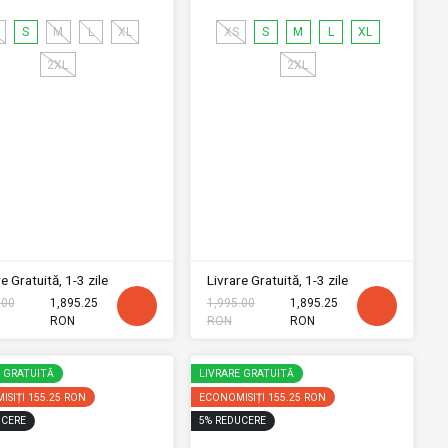
S
M
L
XL
XS
S
M
L
XL
2XL
2XL
e Gratuită, 1-3 zile
Livrare Gratuită, 1-3 zile
.00
1,895.25
1,995.00
1,895.25
RON
RON
RON
E GRATUITĂ
LIVRARE GRATUITĂ
ISIȚI
155.25 RON
ECONOMISIȚI
155.25 RON
CERE
5
%
REDUCERE