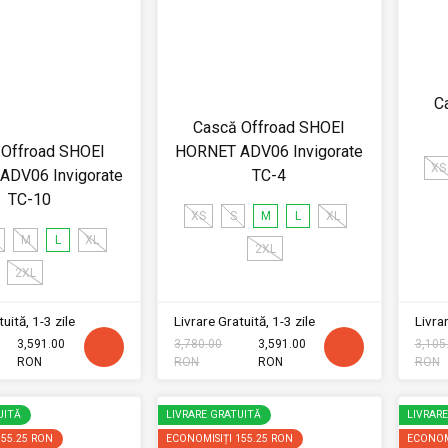
C
Cască Offroad SHOEI
 Offroad SHOEI
HORNET ADV06 Invigorate
XS
ADV06 Invigorate
TC-4
TC-10
XS
S
M
L
XL
M
L
XL
2XL
2XL
uită, 1-3 zile
Livrare Gratuită, 1-3 zile
Livrar
3,591.00
3,780.00
3,591.00
3,105
RON
RON
RON
RON
UITĂ
LIVRARE GRATUITĂ
LIVRAR
155.25 RON
ECONOMISIȚI
155.25 RON
ECONOM