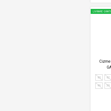
LIVRARE GRAT
Cizme 
G
40
42
46
39