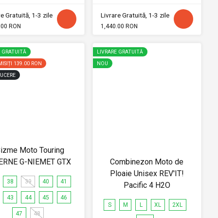
e Gratuită, 1-3 zile
Livrare Gratuită, 1-3 zile
.00 RON
1,440.00 RON
E GRATUITĂ
LIVRARE GRATUITĂ
ISIȚI
139.00 RON
NOU
UCERE
izme Moto Touring
ERNE G-NIEMET GTX
Combinezon Moto de
Ploaie Unisex REV'IT!
38
39
40
41
Pacific 4 H2O
43
44
45
46
S
M
L
XL
2XL
47
48