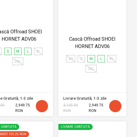
ască Offroad SHOEI
HORNET ADV06
Cască Offroad SHOEI
HORNET ADV06
S
M
L
XL
XS
S
M
L
XL
2XL
2XL
e Gratuită, 1-3 zile
Livrare Gratuită, 1-3 zile
.00
2,949.75
3,105.00
2,949.75
RON
RON
RON
E GRATUITĂ
LIVRARE GRATUITĂ
ISIȚI
155.25 RON