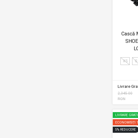
Cască 
SHOE
L
XS
S
Livrare Grat
2,345.00
RON
LIVRARE GRAT
ECONOMISIȚI
5
%
REDUCERE