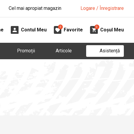
Cel mai apropiat magazin
Logare / Înregistrare
0
0
ne
Contul Meu
Favorite
Coșul Meu
Asistență
Promoții
Articole