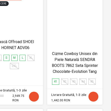
CERE
ască Offroad SHOEI
HORNET ADV06
Cizme Cowboy Unisex din
S
M
L
XL
Piele Naturală SENDRA
BOOTS 7862 Seta Sprinter
2XL
Chocolate-Evolution Tang
41
42
43
44
45
e Gratuită, 1-3 zile
Livrare Gratuită, 1-3 zile
.00
2,949.75
RON
1,442.00 RON