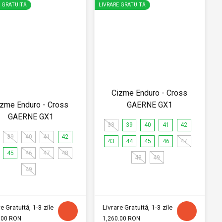
E GRATUITĂ
LIVRARE GRATUITĂ
Cizme Enduro - Cross
izme Enduro - Cross
GAERNE GX1
GAERNE GX1
38
39
40
41
42
39
40
41
42
43
44
45
46
47
45
46
47
48
48
49
49
e Gratuită, 1-3 zile
Livrare Gratuită, 1-3 zile
.00 RON
1,260.00 RON