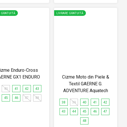
E GRATUITĂ
LIVRARE GRATUITĂ
izme Enduro-Cross
AERNE GX1 ENDURO
Cizme Moto din Piele &
Textil GAERNE G.
40
41
42
43
ADVENTURE Aquatech
45
46
47
48
38
39
40
41
42
43
44
45
46
47
48