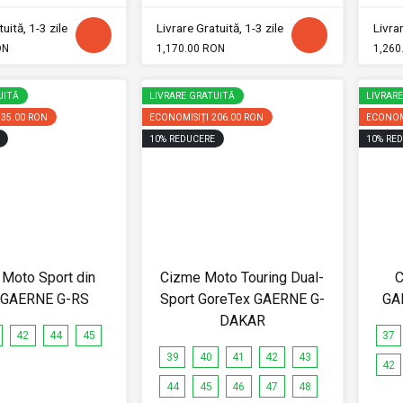
uită, 1-3 zile
Livrare Gratuită, 1-3 zile
Livrar
ON
1,170.00 RON
1,260
UITĂ
LIVRARE GRATUITĂ
LIVRAR
335.00 RON
ECONOMISIȚI
206.00 RON
ECONOM
10
%
REDUCERE
10
%
RED
Moto Sport din
Cizme Moto Touring Dual-
C
e GAERNE G-RS
Sport GoreTex GAERNE G-
GA
DAKAR
42
44
45
37
39
40
41
42
43
42
44
45
46
47
48