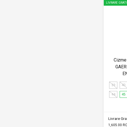
LIVRARE GRAT
Cizme 
GAER
E
39
40
44
45
Livrare Grat
1,605.00 R