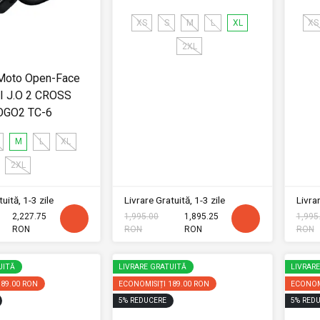
XS
S
M
L
XL
XS
2XL
Moto Open-Face
I J.O 2 CROSS
OGO2 TC-6
M
L
XL
2XL
uită, 1-3 zile
Livrare Gratuită, 1-3 zile
Livrar
2,227.75
1,995.00
1,895.25
1,995
RON
RON
RON
RON
UITĂ
LIVRARE GRATUITĂ
LIVRAR
189.00 RON
ECONOMISIȚI
189.00 RON
ECONOM
5
%
REDUCERE
5
%
REDU