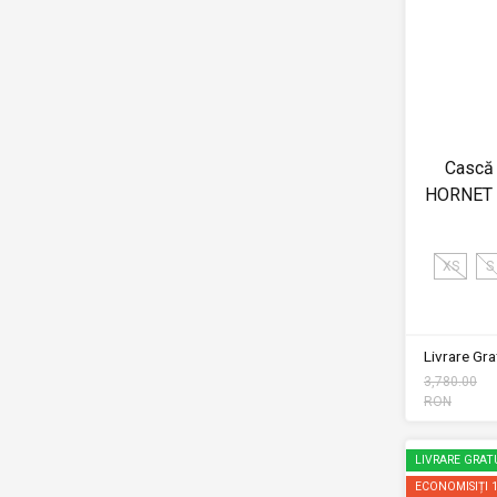
Cască
HORNET 
XS
S
Livrare Grat
3,780.00
RON
LIVRARE GRAT
ECONOMISIȚI