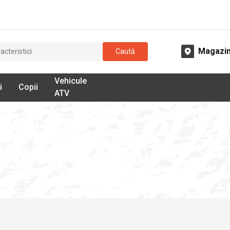
Magazi
Caută
Vehicule
i
Copii
ATV