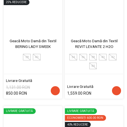
25
%
REDUCERE
Geacă Moto Damă din Textil
Geacă Moto Damă din Textil
BERING LADY SWEEK
REVIT LEVANTE 2 H2O
38
40
34
36
38
40
42
44
Livrare Gratuită
Livrare Gratuită
1,131.00 RON
850.00 RON
1,559.00 RON
LIVRARE GRATUITĂ
LIVRARE GRATUITĂ
ECONOMISIȚI
600.00 RON
40
%
REDUCERE