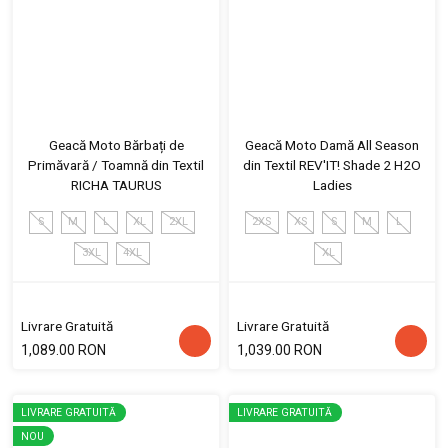
Geacă Moto Bărbați de
Geacă Moto Damă All Season
Primăvară / Toamnă din Textil
din Textil REV'IT! Shade 2 H2O
RICHA TAURUS
Ladies
S
M
L
XL
2XL
2XS
XS
S
M
L
3XL
4XL
XL
Livrare Gratuită
Livrare Gratuită
1,089.00 RON
1,039.00 RON
LIVRARE GRATUITĂ
LIVRARE GRATUITĂ
NOU