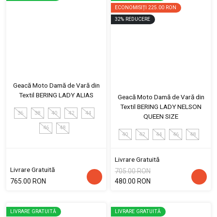
ECONOMISIȚI
225.00 RON
32
%
REDUCERE
Geacă Moto Damă de Vară din
Textil BERING LADY ALIAS
Geacă Moto Damă de Vară din
Textil BERING LADY NELSON
36
38
40
42
44
QUEEN SIZE
46
48
40
42
44
46
48
Livrare Gratuită
Livrare Gratuită
705.00 RON
765.00 RON
480.00 RON
LIVRARE GRATUITĂ
LIVRARE GRATUITĂ