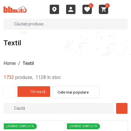
0
0
Textil
Home
/
Textil
1732
produse
,
1128
în stoc
Filtrează
Cele mai populare
LIVRARE GRATUITĂ
LIVRARE GRATUITĂ