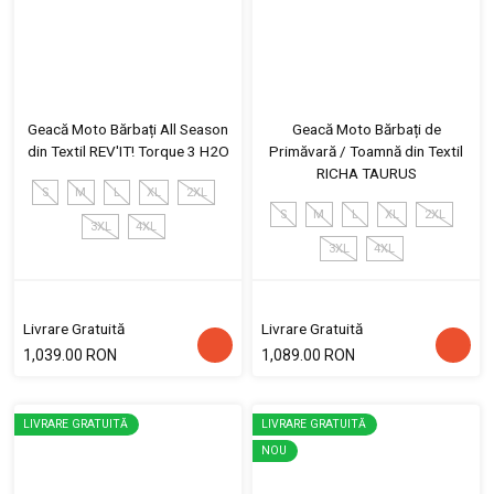
Geacă Moto Bărbați All Season
Geacă Moto Bărbați de
din Textil REV'IT! Torque 3 H2O
Primăvară / Toamnă din Textil
RICHA TAURUS
S
M
L
XL
2XL
S
M
L
XL
2XL
3XL
4XL
3XL
4XL
Livrare Gratuită
Livrare Gratuită
1,039.00 RON
1,089.00 RON
LIVRARE GRATUITĂ
LIVRARE GRATUITĂ
NOU