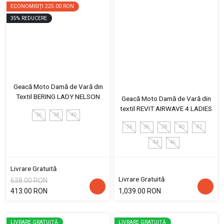
ECONOMISIȚI
225.00 RON
35
%
REDUCERE
Geacă Moto Damă de Vară din
Textil BERING LADY NELSON
Geacă Moto Damă de Vară din
textil REVIT AIRWAVE 4 LADIES
36
38
40
34
36
38
40
42
44
46
Livrare Gratuită
Livrare Gratuită
638.00 RON
413.00 RON
1,039.00 RON
LIVRARE GRATUITĂ
LIVRARE GRATUITĂ