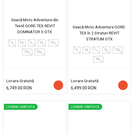
Geacă Moto Adventure din
Textil GORE-TEX REVIT
Geacă Moto Adventure GORE-
DOMINATOR 3 GTX
TEX în 2 Straturi REVIT
STRATUM GTX
S
M
L
XL
2XL
S
M
L
XL
2XL
3XL
4XL
3XL
Livrare Gratuită
Livrare Gratuită
6,749.00 RON
6,499.00 RON
LIVRARE GRATUITĂ
LIVRARE GRATUITĂ