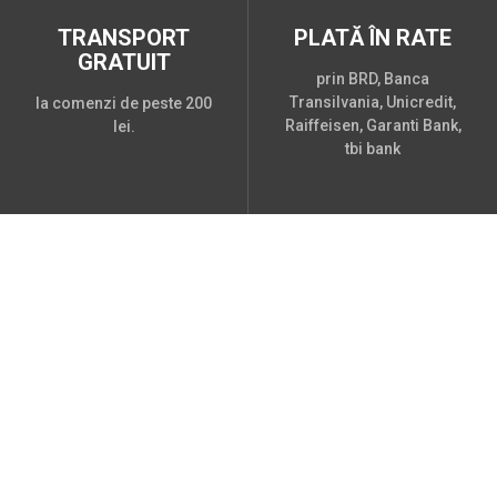
TRANSPORT
PLATĂ ÎN RATE
GRATUIT
prin BRD, Banca
Transilvania, Unicredit,
la comenzi de peste 200
Raiffeisen, Garanti Bank,
lei.
tbi bank