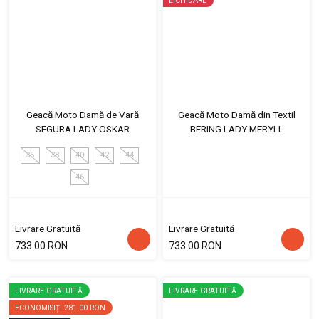
LICHIDARE
Geacă Moto Damă de Vară
Geacă Moto Damă din Textil
SEGURA LADY OSKAR
BERING LADY MERYLL
36
38
40
42
44
46
Livrare Gratuită
Livrare Gratuită
733.00 RON
733.00 RON
LIVRARE GRATUITĂ
LIVRARE GRATUITĂ
ECONOMISIȚI
281.00 RON