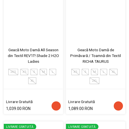
Geacă Moto Damă All Season
Geacă Moto Damă de
din Textil REV'IT! Shade 2 H2O
Primăvară / Toamnă din Textil
Ladies
RICHA TAURUS
2XS
XS
S
M
L
XS
S
M
L
XL
XL
2XL
Livrare Gratuită
Livrare Gratuită
1,039.00 RON
1,089.00 RON
LIVRARE GRATUITĂ
LIVRARE GRATUITĂ