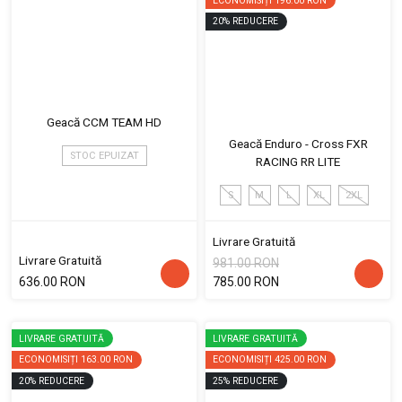
ECONOMISIȚI
196.00 RON
20
%
REDUCERE
Geacă CCM TEAM HD
Geacă Enduro - Cross FXR
STOC EPUIZAT
RACING RR LITE
S
M
L
XL
2XL
Livrare Gratuită
Livrare Gratuită
981.00 RON
636.00 RON
785.00 RON
LIVRARE GRATUITĂ
LIVRARE GRATUITĂ
ECONOMISIȚI
163.00 RON
ECONOMISIȚI
425.00 RON
20
%
REDUCERE
25
%
REDUCERE