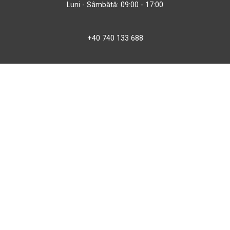
Luni - Sâmbătă: 09:00 - 17:00
+40 740 133 688
atv@bbmoto.ro
Magazin
BBmoto ATV Otopeni
Str. Ferme D Nr. 2
Otopeni, Ilfov
Marți - Sâmbătă: 10:00 - 18:00