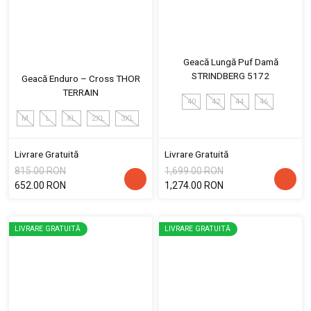
Geacă Lungă Puf Damă
STRINDBERG 5172
Geacă Enduro – Cross THOR
TERRAIN
40
42
44
46
M
L
XL
2XL
3XL
Livrare Gratuită
Livrare Gratuită
815.00 RON
1,699.00 RON
652.00 RON
1,274.00 RON
LIVRARE GRATUITĂ
LIVRARE GRATUITĂ