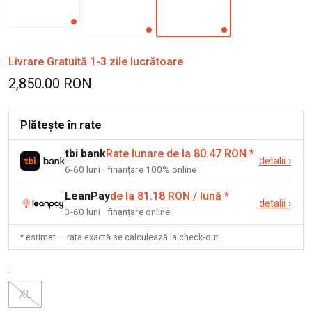
Livrare Gratuită 1-3 zile lucrătoare
2,850.00 RON
Plătește în rate
tbi bank
Rate lunare de la 80.47 RON
*
detalii
›
6-60 luni · finanțare 100% online
LeanPay
de la 81.18 RON / lună
*
detalii
›
3-60 luni · finanțare online
* estimat — rata exactă se calculează la check-out
:
XL