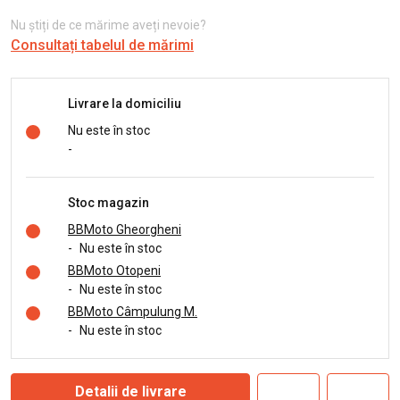
Nu știți de ce mărime aveți nevoie?
Consultați tabelul de mărimi
Livrare la domiciliu
Nu este în stoc
-
Stoc magazin
BBMoto Gheorgheni
-
Nu este în stoc
BBMoto Otopeni
-
Nu este în stoc
BBMoto Câmpulung M.
-
Nu este în stoc
Detalii de livrare