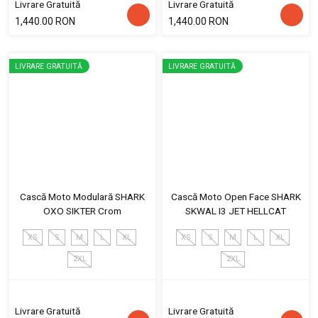
Livrare Gratuită
Livrare Gratuită
1,440.00 RON
1,440.00 RON
LIVRARE GRATUITĂ
LIVRARE GRATUITĂ
Cască Moto Modulară SHARK
Cască Moto Open Face SHARK
OXO SIKTER Crom
SKWAL I3 JET HELLCAT
XS
S
M
L
XL
XS
S
M
L
XL
2XL
2XL
Livrare Gratuită
Livrare Gratuită