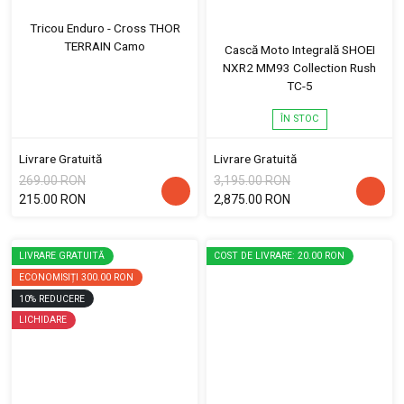
Tricou Enduro - Cross THOR
TERRAIN Camo
Cască Moto Integrală SHOEI
NXR2 MM93 Collection Rush
TC-5
ÎN STOC
Livrare Gratuită
Livrare Gratuită
269.00 RON
3,195.00 RON
215.00 RON
2,875.00 RON
LIVRARE GRATUITĂ
COST DE LIVRARE: 20.00 RON
ECONOMISIȚI
300.00 RON
10
%
REDUCERE
LICHIDARE