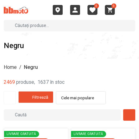
0
0
Negru
Home
/
Negru
2469
produse
,
1637
în stoc
Filtrează
Cele mai populare
LIVRARE GRATUITĂ
LIVRARE GRATUITĂ