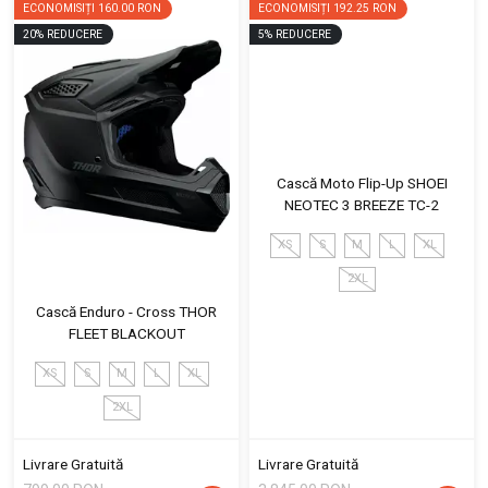
ECONOMISIȚI
160.00 RON
ECONOMISIȚI
192.25 RON
20
%
REDUCERE
5
%
REDUCERE
Cască Moto Flip-Up SHOEI
NEOTEC 3 BREEZE TC-2
XS
S
M
L
XL
2XL
Cască Enduro - Cross THOR
FLEET BLACKOUT
XS
S
M
L
XL
2XL
Livrare Gratuită
Livrare Gratuită