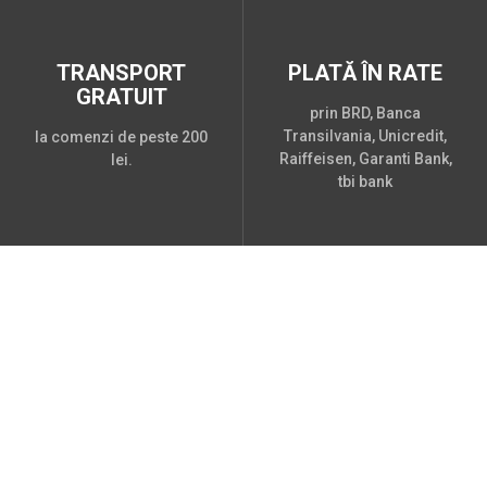
TRANSPORT
PLATĂ ÎN RATE
GRATUIT
prin BRD, Banca
Transilvania, Unicredit,
la comenzi de peste 200
Raiffeisen, Garanti Bank,
lei.
tbi bank