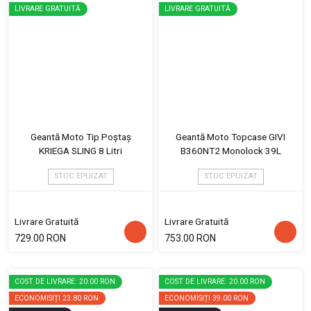
LIVRARE GRATUITĂ
LIVRARE GRATUITĂ
Geantă Moto Tip Poștaș
Geantă Moto Topcase GIVI
KRIEGA SLING 8 Litri
B360NT2 Monolock 39L
STOC EPUIZAT
STOC EPUIZAT
Livrare Gratuită
Livrare Gratuită
729.00 RON
753.00 RON
COST DE LIVRARE: 20.00 RON
COST DE LIVRARE: 20.00 RON
ECONOMISIȚI
23.80 RON
ECONOMISIȚI
39.00 RON