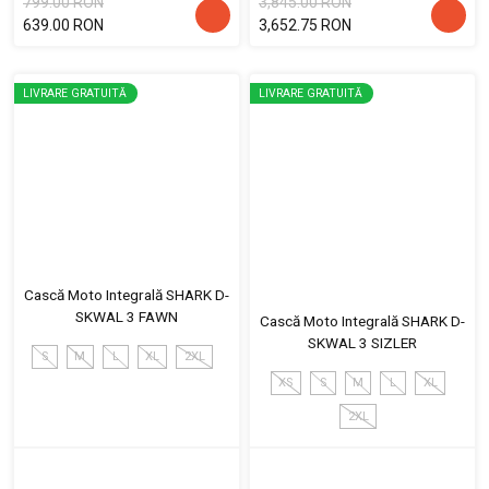
799.00 RON
3,845.00 RON
639.00 RON
3,652.75 RON
LIVRARE GRATUITĂ
LIVRARE GRATUITĂ
Cască Moto Integrală SHARK D-
SKWAL 3 FAWN
Cască Moto Integrală SHARK D-
SKWAL 3 SIZLER
S
M
L
XL
2XL
XS
S
M
L
XL
2XL