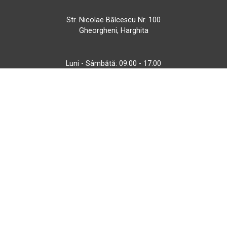
Str. Nicolae Bălcescu Nr. 100
Gheorgheni, Harghita
Luni - Sâmbătă: 09:00 - 17:00
+40 740 133 688
atv@bbmoto.ro
Magazin
BBmoto ATV Otopeni