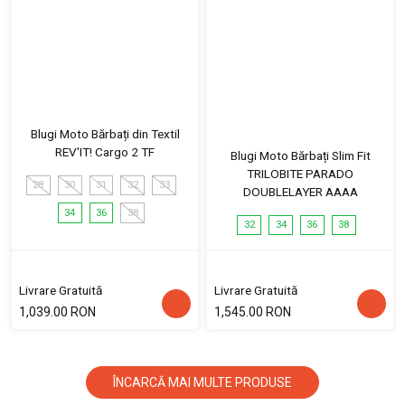
Blugi Moto Bărbați din Textil
REV'IT! Cargo 2 TF
Blugi Moto Bărbați Slim Fit
TRILOBITE PARADO
28
30
31
32
33
DOUBLELAYER AAAA
34
36
38
32
34
36
38
Livrare Gratuită
Livrare Gratuită
1,039.00 RON
1,545.00 RON
ÎNCARCĂ MAI MULTE PRODUSE