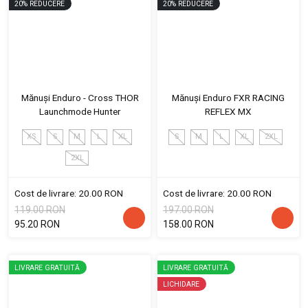
20
%
REDUCERE
20
%
REDUCERE
Mănuși Enduro - Cross THOR
Mănuși Enduro FXR RACING
Launchmode Hunter
REFLEX MX
XS
S
M
L
XL
S
M
L
XL
2XL
2XL
Cost de livrare: 20.00 RON
Cost de livrare: 20.00 RON
119.00 RON
197.00 RON
95.20 RON
158.00 RON
LIVRARE GRATUITĂ
LIVRARE GRATUITĂ
LICHIDARE