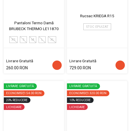
Rucsac KRIEGA R15
Pantaloni Termo Damă
STOC EPUIZAT
BRUBECK THERMO LE11870
XS
S
M
L
XL
Livrare Gratuită
Livrare Gratuită
260.00 RON
729.00 RON
LIVRARE GRATUITĂ
LIVRARE GRATUITĂ
ECONOMISIȚI
54.00 RON
ECONOMISIȚI
320.00 RON
20
%
REDUCERE
10
%
REDUCERE
LICHIDARE
LICHIDARE