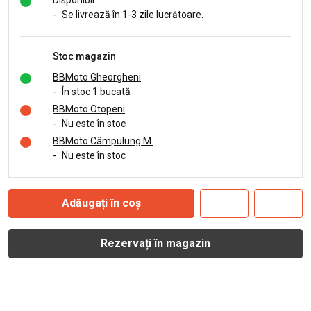
Disponibil
-
Se livrează în 1-3 zile lucrătoare.
Stoc magazin
BBMoto Gheorgheni
-
În stoc 1 bucată
BBMoto Otopeni
-
Nu este în stoc
BBMoto Câmpulung M.
-
Nu este în stoc
Adăugați în coș
Rezervați în magazin