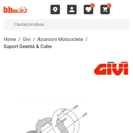
0
0
Home
/
Givi
/
Accesorii Motociclete
/
Suport Geantă & Cutie