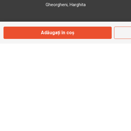
Gheorgheni, Harghita
Marți - Sâmbătă: 09:00 - 17:00
Adăugați în coș
0745 153 295
info@bbmoto.ro
Magazin
Otopeni
Str. Ferme D Nr. 2
Otopeni, Ilfov