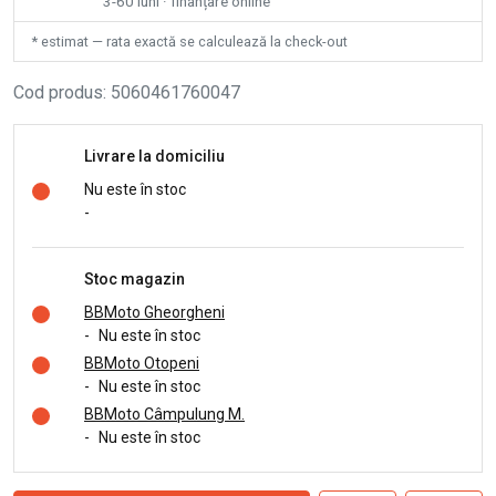
3-60 luni · finanțare online
* estimat — rata exactă se calculează la check-out
Cod produs
:
5060461760047
Livrare la domiciliu
Nu este în stoc
-
Stoc magazin
BBMoto Gheorgheni
-
Nu este în stoc
BBMoto Otopeni
-
Nu este în stoc
BBMoto Câmpulung M.
-
Nu este în stoc