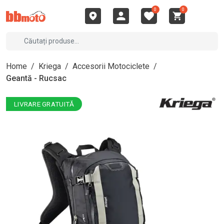
0
0
Home
/
Kriega
/
Accesorii Motociclete
/
Geantă - Rucsac
LIVRARE GRATUITĂ