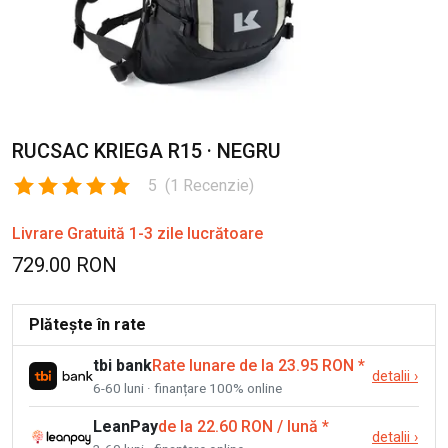
RUCSAC KRIEGA R15 · NEGRU
5
(
1
Recenzie
)
Livrare Gratuită 1-3 zile lucrătoare
729.00 RON
Plătește în rate
tbi bank
Rate lunare de la 23.95 RON
*
detalii
›
6-60 luni · finanțare 100% online
LeanPay
de la 22.60 RON / lună
*
detalii
›