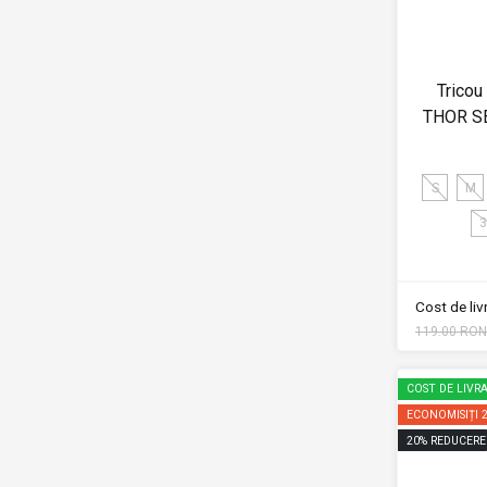
Tricou
THOR S
S
M
3
Cost de li
119.00 RON
COST DE LIVRA
ECONOMISIȚI
20
%
REDUCERE