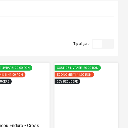
Tip afișare
 LIVRARE: 20.00 RON
COST DE LIVRARE: 20.00 RON
ISIȚI
41.00 RON
ECONOMISIȚI
41.00 RON
UCERE
20
%
REDUCERE
ricou Enduro - Cross