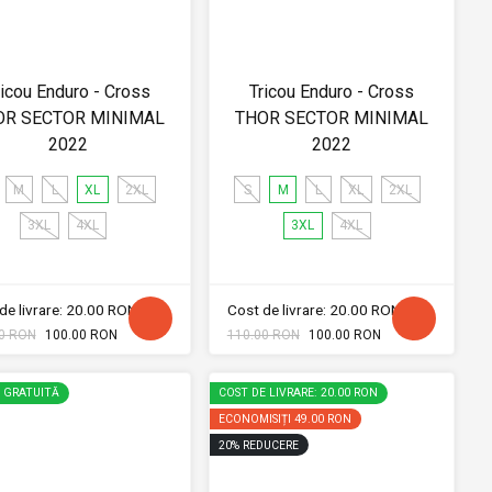
ricou Enduro - Cross
Tricou Enduro - Cross
OR SECTOR MINIMAL
THOR SECTOR MINIMAL
2022
2022
M
L
XL
2XL
S
M
L
XL
2XL
3XL
4XL
3XL
4XL
de livrare: 20.00 RON
Cost de livrare: 20.00 RON
0 RON
100.00 RON
110.00 RON
100.00 RON
E GRATUITĂ
COST DE LIVRARE: 20.00 RON
ECONOMISIȚI
49.00 RON
20
%
REDUCERE