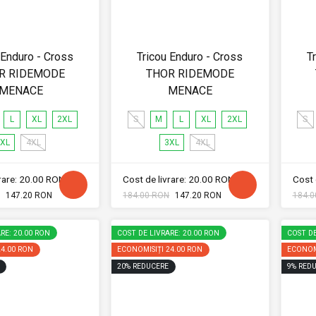
 Enduro - Cross
Tricou Enduro - Cross
T
R RIDEMODE
THOR RIDEMODE
MENACE
MENACE
L
XL
2XL
S
M
L
XL
2XL
S
XL
4XL
3XL
4XL
vrare: 20.00 RON
Cost de livrare: 20.00 RON
Cost 
147.20 RON
184.00 RON
147.20 RON
184.0
RE: 20.00 RON
COST DE LIVRARE: 20.00 RON
COST DE
24.00 RON
ECONOMISIȚI
24.00 RON
ECONOM
20
%
REDUCERE
9
%
REDU