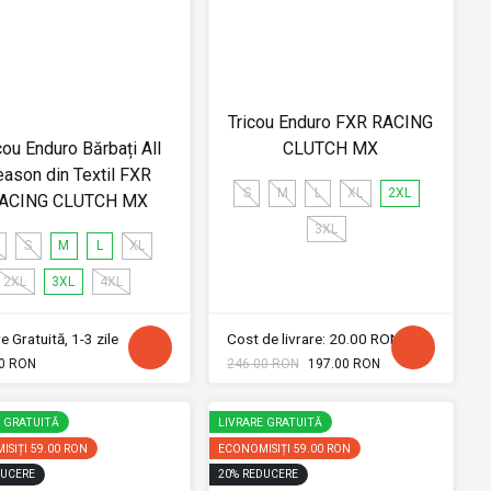
Tricou Enduro FXR RACING
cou Enduro Bărbați All
CLUTCH MX
ason din Textil FXR
S
M
L
XL
2XL
ACING CLUTCH MX
3XL
S
M
L
XL
2XL
3XL
4XL
e Gratuită, 1-3 zile
Cost de livrare: 20.00 RON
0 RON
246.00 RON
197.00 RON
E GRATUITĂ
LIVRARE GRATUITĂ
ISIȚI
59.00 RON
ECONOMISIȚI
59.00 RON
UCERE
20
%
REDUCERE