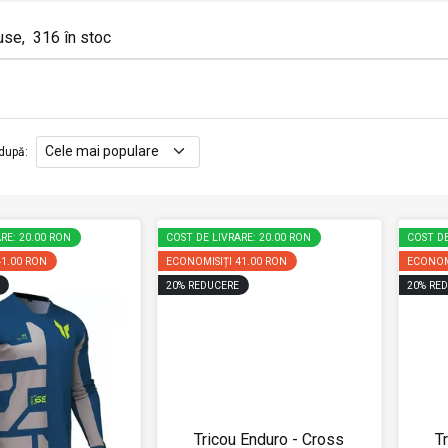
use
,
316
în stoc
după
:
RE: 20.00 RON
COST DE LIVRARE: 20.00 RON
COST DE
41.00 RON
ECONOMISIȚI
41.00 RON
ECONOM
20
%
REDUCERE
20
%
RED
Tricou Enduro - Cross
T