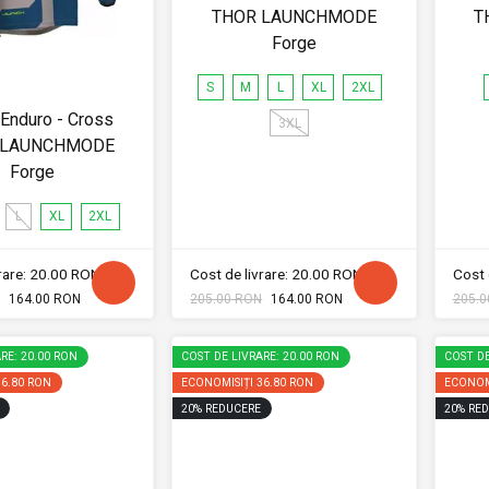
THOR LAUNCHMODE
T
Forge
S
M
L
XL
2XL
 Enduro - Cross
3XL
 LAUNCHMODE
Forge
L
XL
2XL
vrare: 20.00 RON
Cost de livrare: 20.00 RON
Cost 
164.00 RON
205.00 RON
164.00 RON
205.0
RE: 20.00 RON
COST DE LIVRARE: 20.00 RON
COST DE
36.80 RON
ECONOMISIȚI
36.80 RON
ECONOM
20
%
REDUCERE
20
%
RED