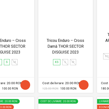
 Enduro – Cross
Tricou Enduro – Cross
A
 THOR SECTOR
Damă THOR SECTOR
GUISE 2023
DISGUISE 2023
XS
S
S
M
XS
S
M
vrare: 20.00 RON
Cost de livrare: 20.00 RON
Cost 
100.00 RON
125.00 RON
100.00 RON
180.0
RE: 20.00 RON
COST DE LIVRARE: 20.00 RON
LIVRAR
13.00 RON
ECONOM