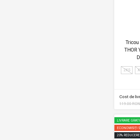
Tricou
THOR 
D
2XS
X
Cost de li
119.00 RON
LIVRARE GRAT
ECONOMISIȚI
20
%
REDUCERE