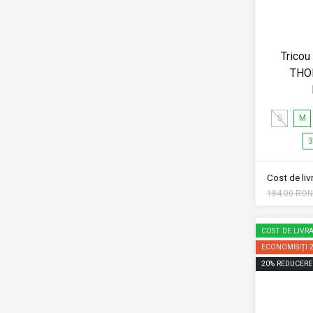
Tricou
THO
S
M
3
Cost de li
184.00 RON
COST DE LIVRA
ECONOMISIȚI
20
%
REDUCERE