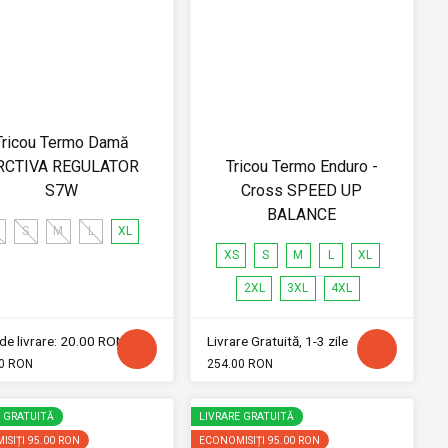
Tricou Termo Damă
RCTIVA REGULATOR
Tricou Termo Enduro -
S7W
Cross SPEED UP
BALANCE
S
M
L
XL
XS
S
M
L
XL
2XL
3XL
4XL
de livrare: 20.00 RON
Livrare Gratuită, 1-3 zile
0 RON
254.00 RON
E GRATUITĂ
LIVRARE GRATUITĂ
ISIȚI
95.00 RON
ECONOMISIȚI
95.00 RON