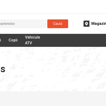
Magazi
Caută
Vehicule
i
Copii
ATV
ss