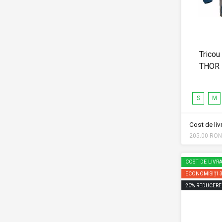
Tricou
THOR
S
M
Cost de li
205.00 RON
COST DE LIVRA
ECONOMISIȚI
20
%
REDUCERE