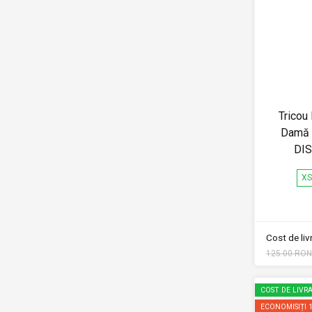
Tricou
Damă
DIS
X
Cost de li
125.00 RON
COST DE LIVRA
ECONOMISIȚI