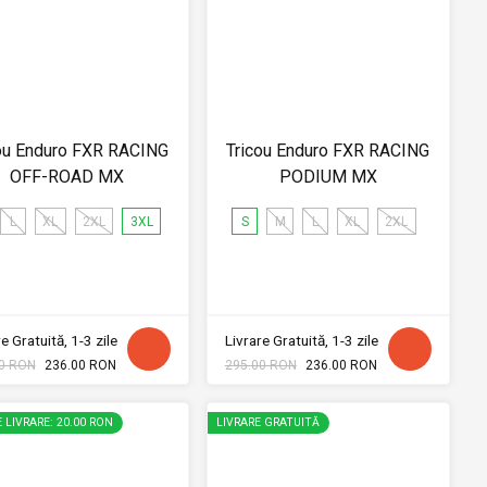
ou Enduro FXR RACING
Tricou Enduro FXR RACING
OFF-ROAD MX
PODIUM MX
L
XL
2XL
3XL
S
M
L
XL
2XL
e Gratuită, 1-3 zile
Livrare Gratuită, 1-3 zile
0 RON
236.00 RON
295.00 RON
236.00 RON
 LIVRARE: 20.00 RON
LIVRARE GRATUITĂ