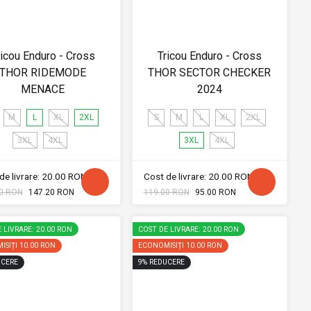
ricou Enduro - Cross
Tricou Enduro - Cross
THOR RIDEMODE
THOR SECTOR CHECKER
MENACE
2024
M
L
XL
2XL
S
M
L
XL
2XL
3XL
4XL
3XL
4XL
de livrare: 20.00 RON
Cost de livrare: 20.00 RON
0 RON
147.20 RON
119.00 RON
95.00 RON
 LIVRARE: 20.00 RON
COST DE LIVRARE: 20.00 RON
ISIȚI
10.00 RON
ECONOMISIȚI
10.00 RON
CERE
9
%
REDUCERE