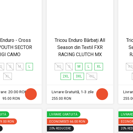
 Enduro - Cross
Tricou Enduro Bărbați All
Tri
YOUTH SECTOR
Season din Textil FXR
Se
IGI CAMO
RACING CLUTCH MX
R
S
S
M
L
XS
S
M
L
XL
XS
XL
2XL
3XL
4XL
vrare: 20.00 RON
Livrare Gratuită, 1-3 zile
Livrar
95.00 RON
255.00 RON
255.0
UITĂ
LIVRARE GRATUITĂ
LIVRAR
59.00 RON
ECONOMISIȚI
66.00 RON
ECONOM
20
%
REDUCERE
20
%
RED