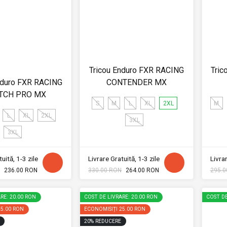
Tricou Enduro FXR RACING
Tric
nduro FXR RACING
CONTENDER MX
TCH PRO MX
S
M
L
XL
2XL
M
L
XL
2XL
3XL
3XL
uită, 1-3 zile
Livrare Gratuită, 1-3 zile
Livrar
236.00 RON
330.00 RON
264.00 RON
295.0
RE: 20.00 RON
COST DE LIVRARE: 20.00 RON
COST DE
25.00 RON
ECONOMISIȚI
25.00 RON
20
%
REDUCERE