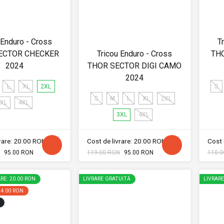
 Enduro - Cross
T
ECTOR CHECKER
Tricou Enduro - Cross
TH
2024
THOR SECTOR DIGI CAMO
2024
L
XL
2XL
S
S
M
L
XL
2XL
XL
4XL
3XL
4XL
vrare: 20.00 RON
Cost de livrare: 20.00 RON
Cost 
95.00 RON
119.00 RON
95.00 RON
110.0
RE: 20.00 RON
LIVRARE GRATUITĂ
LIVRAR
24.00 RON