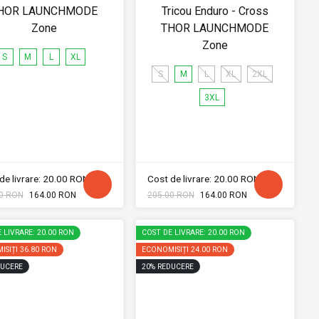
HOR LAUNCHMODE
Tricou Enduro - Cross
Zone
THOR LAUNCHMODE
Zone
S
M
L
XL
S
M
L
XL
2XL
3XL
de livrare: 20.00 RON
Cost de livrare: 20.00 RON
0 RON
164.00 RON
205.00 RON
164.00 RON
 LIVRARE: 20.00 RON
COST DE LIVRARE: 20.00 RON
ISIȚI
36.80 RON
ECONOMISIȚI
24.00 RON
UCERE
20
%
REDUCERE