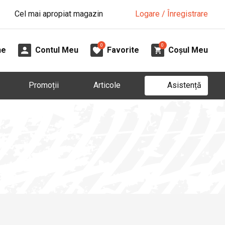
Cel mai apropiat magazin
Logare / Înregistrare
0
0
ne
Contul Meu
Favorite
Coșul Meu
Asistență
Promoții
Articole