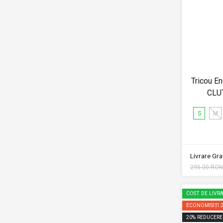
Tricou E
CLU
S
M
Livrare Grat
295.00 RON
COST DE LIVRA
ECONOMISIȚI
20
%
REDUCERE