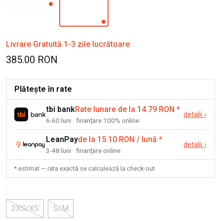
Livrare Gratuită 1-3 zile lucrătoare
385.00 RON
Plătește în rate
tbi bank
Rate lunare de la 14.79 RON
*
detalii
›
6-60 luni · finanțare 100% online
LeanPay
de la 15.10 RON / lună
*
detalii
›
3-48 luni · finanțare online
* estimat — rata exactă se calculează la check-out
:
2XS/XS
S/M