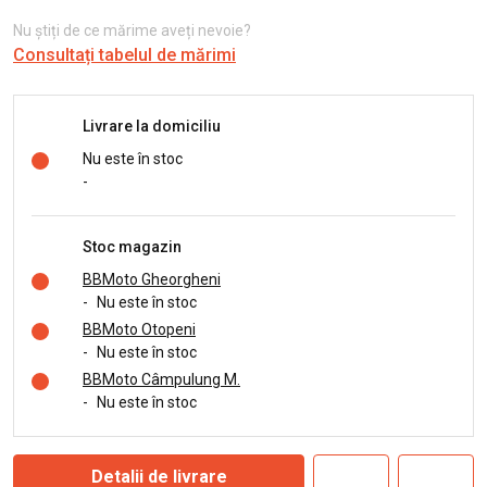
Nu știți de ce mărime aveți nevoie?
Consultați tabelul de mărimi
Livrare la domiciliu
Nu este în stoc
-
Stoc magazin
BBMoto Gheorgheni
-
Nu este în stoc
BBMoto Otopeni
-
Nu este în stoc
BBMoto Câmpulung M.
-
Nu este în stoc
Detalii de livrare