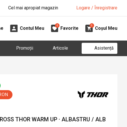
Cel mai apropiat magazin
Logare / Înregistrare
0
0
ne
Contul Meu
Favorite
Coșul Meu
Asistență
Promoții
Articole
 RON
CROSS THOR WARM UP · ALBASTRU / ALB