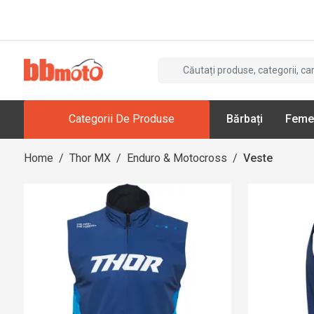
Categorii De Produse
Bărbați
Feme
Home
/
Thor MX
/
Enduro & Motocross
/
Veste