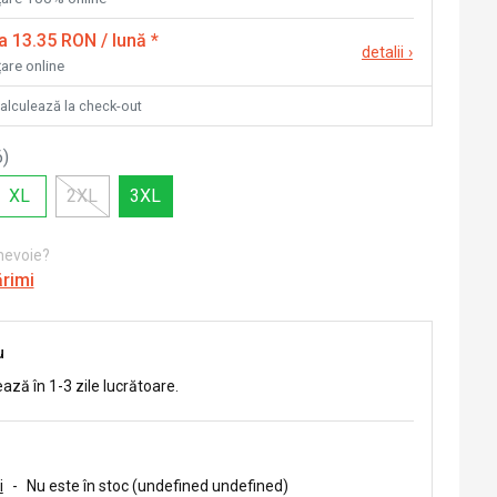
la 13.35 RON / lună
*
detalii
›
țare online
calculează la check-out
6
)
XL
2XL
3XL
 nevoie?
ărimi
u
ează în 1-3 zile lucrătoare.
i
-
Nu este în stoc (undefined undefined)