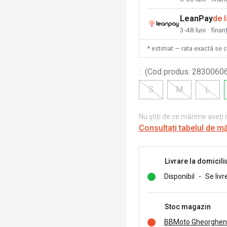
LeanPay
de 
3-48 luni · finan
* estimat — rata exactă se 
:
(
Cod produs
:
2830060
S
M
L
Nu știți de ce mărime aveți
Consultați tabelul de m
Livrare la domicili
Disponibil
-
Se livr
Stoc magazin
BBMoto Gheorghen