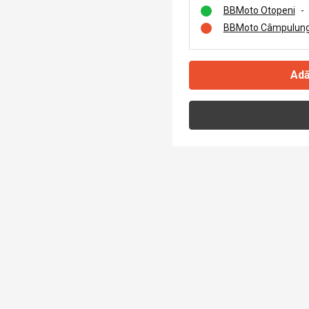
BBMoto Otopeni
-
BBMoto Câmpulung
Adă