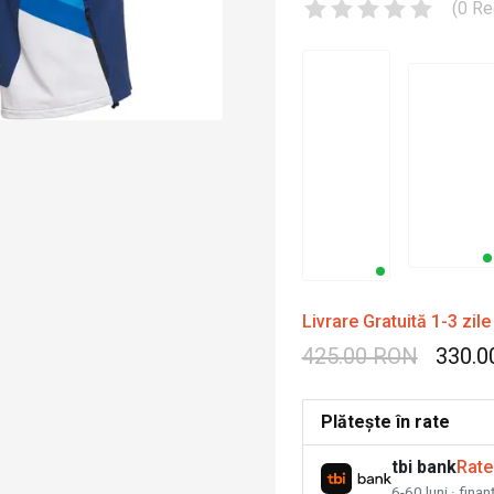
(
0
Re
Livrare Gratuită 1-3 zile
425.00 RON
330.0
Plătește în rate
tbi bank
Rate
6-60 luni · fina