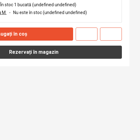
În stoc 1 bucată (undefined undefined)
 M.
-
Nu este în stoc (undefined undefined)
ugați în coș
Rezervați în magazin