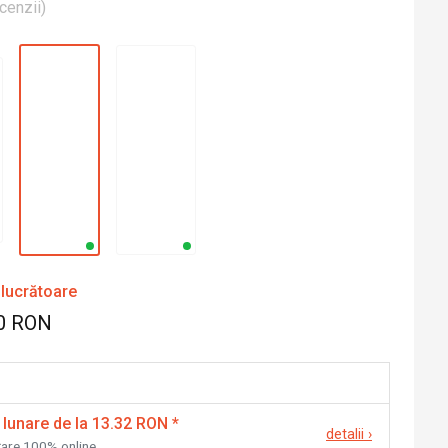
cenzii
)
 lucrătoare
0 RON
 lunare de la 13.32 RON
*
detalii
›
nțare 100% online