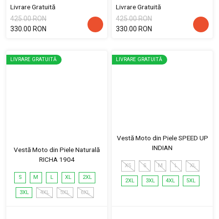
Livrare Gratuită
Livrare Gratuită
425.00 RON
425.00 RON
330.00 RON
330.00 RON
LIVRARE GRATUITĂ
LIVRARE GRATUITĂ
Vestă Moto din Piele SPEED UP
INDIAN
Vestă Moto din Piele Naturală
RICHA 1904
XS
S
M
L
XL
S
M
L
XL
2XL
2XL
3XL
4XL
5XL
3XL
4XL
5XL
6XL