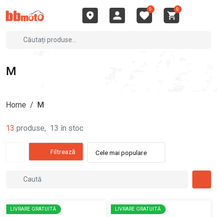
0
0
M
Home
/
M
13
produse
,
13
în stoc
Filtrează
Cele mai populare
LIVRARE GRATUITĂ
LIVRARE GRATUITĂ