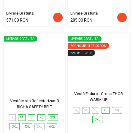
Livrare Gratuită
Livrare Gratuită
571.00 RON
285.00 RON
LIVRARE GRATUITĂ
LIVRARE GRATUITĂ
ECONOMISIȚI
95.00 RON
22
%
REDUCERE
Vestă Enduro - Cross THOR
WARM UP
Vestă Moto Reflectorizantă
RICHA SAFETY BELT
S
M
L
XL
2XL
S
M
L
XL
2XL
3XL
3XL
4XL
5XL
6XL