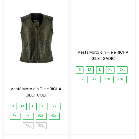
Vestă Moto din Piele RICHA
GILET SADIC
S
M
L
XL
2XL
3XL
4XL
5XL
6XL
Vestă Moto din Piele RICHA
GILET COLT
S
M
L
XL
2XL
3XL
4XL
5XL
6XL
7XL
8XL