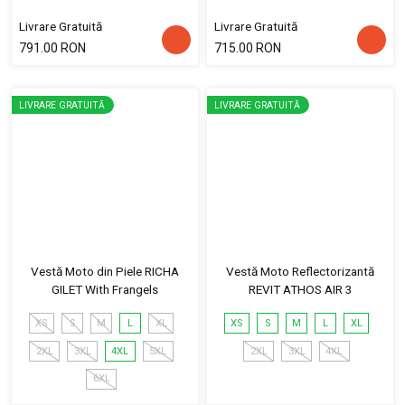
Livrare Gratuită
Livrare Gratuită
791.00 RON
715.00 RON
LIVRARE GRATUITĂ
LIVRARE GRATUITĂ
Vestă Moto din Piele RICHA
Vestă Moto Reflectorizantă
GILET With Frangels
REVIT ATHOS AIR 3
XS
S
M
L
XL
XS
S
M
L
XL
2XL
3XL
4XL
5XL
2XL
3XL
4XL
6XL