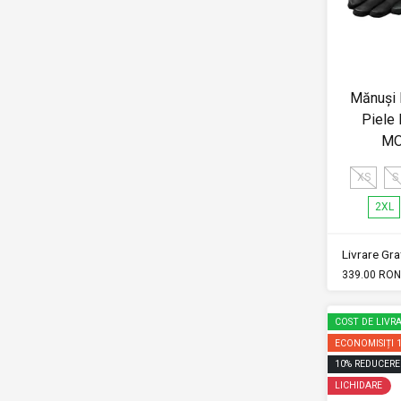
Mănuși 
Piele 
MO
XS
S
2XL
Livrare Grat
339.00 RON
COST DE LIVRA
ECONOMISIȚI
10
%
REDUCERE
LICHIDARE