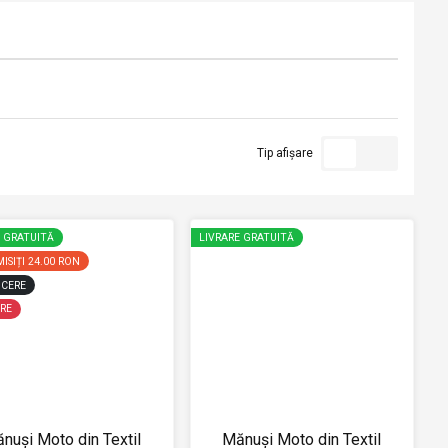
Tip afișare
E GRATUITĂ
LIVRARE GRATUITĂ
ISIȚI
24.00 RON
CERE
RE
nuși Moto din Textil
Mănuși Moto din Textil