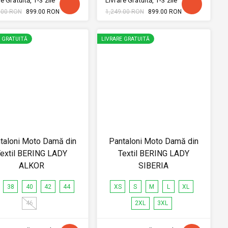
e Gratuită, 1-3 zile
Livrare Gratuită, 1-3 zile
.00 RON
899.00 RON
1,249.00 RON
899.00 RON
E GRATUITĂ
LIVRARE GRATUITĂ
taloni Moto Damă din
Pantaloni Moto Damă din
extil BERING LADY
Textil BERING LADY
ALKOR
SIBERIA
38
40
42
44
XS
S
M
L
XL
46
2XL
3XL