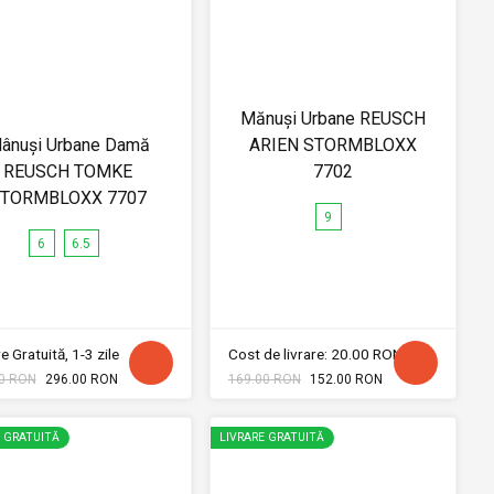
Mănuși Urbane REUSCH
ânuși Urbane Damă
ARIEN STORMBLOXX
REUSCH TOMKE
7702
TORMBLOXX 7707
9
6
6.5
e Gratuită, 1-3 zile
Cost de livrare: 20.00 RON
0 RON
296.00 RON
169.00 RON
152.00 RON
E GRATUITĂ
LIVRARE GRATUITĂ