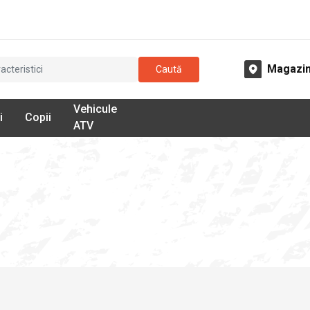
Magazi
Caută
Vehicule
i
Copii
ATV