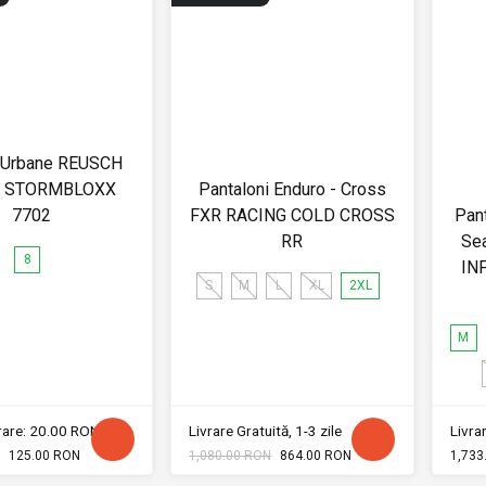
 Urbane REUSCH
 STORMBLOXX
Pantaloni Enduro - Cross
7702
FXR RACING COLD CROSS
Pant
RR
Sea
8
IN
S
M
L
XL
2XL
M
vrare: 20.00 RON
Livrare Gratuită, 1-3 zile
Livrar
125.00 RON
1,080.00 RON
864.00 RON
1,733