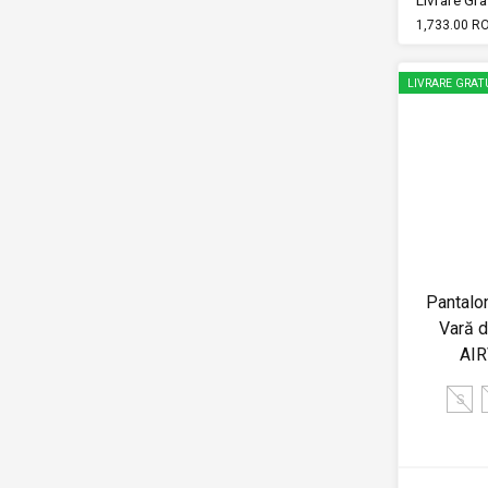
Livrare Grat
1,733.00 R
LIVRARE GRAT
Pantalo
Vară d
AIR
S