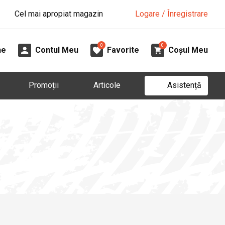
Cel mai apropiat magazin
Logare / Înregistrare
0
0
ne
Contul Meu
Favorite
Coșul Meu
Asistență
Promoții
Articole