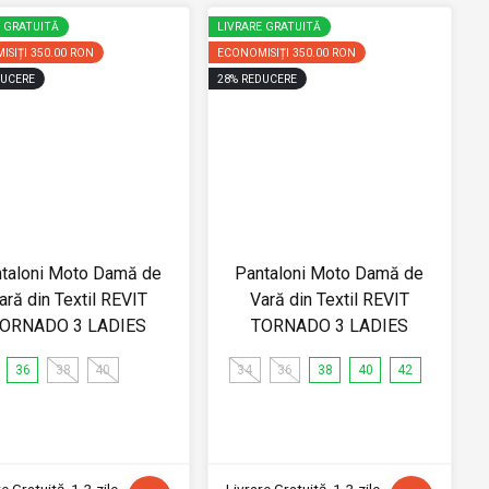
E GRATUITĂ
LIVRARE GRATUITĂ
ISIȚI
350.00 RON
ECONOMISIȚI
350.00 RON
UCERE
28
%
REDUCERE
taloni Moto Damă de
Pantaloni Moto Damă de
ară din Textil REVIT
Vară din Textil REVIT
ORNADO 3 LADIES
TORNADO 3 LADIES
36
38
40
34
36
38
40
42