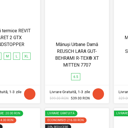
 termice REVIT
RET 2 GTX
M
NDSTOPPER
Mănuși Urbane Damă
REUSCH LARA GUT-
S
M
L
XL
BEHRAMI R-TEX® XT
MITTEN 7707
6.5
uită, 1-3 zile
Livrare Gratuită, 1-3 zile
Livrar
599.00 RON
539.00 RON
329.0
RE: 20.00 RON
LIVRARE GRATUITĂ
LIVRAR
14.00 RON
ECONOMISIȚI
216.00 RON
20
%
REDUCERE