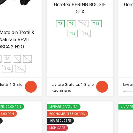
Goretex BERING BOOGIE
Gor
GTX
T8
T9
T10
T11
Moto din Textil &
T12
T13
Naturală REVIT
SCA 2 H2O
M
L
XL
3XL
4XL
uită, 1-3 zile
Livrare Gratuită, 1-3 zile
Livrar
545.00 RON
499.0
RE: 20.00 RON
LIVRARE GRATUITĂ
LIVRAR
14.00 RON
ECONOMISIȚI
33.00 RON
10
%
REDUCERE
LICHIDARE