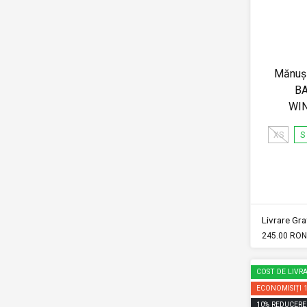
Mănuși
BA
WI
XS
S
Livrare Grat
245.00 RON
COST DE LIVRA
ECONOMISIȚI
10
%
REDUCERE