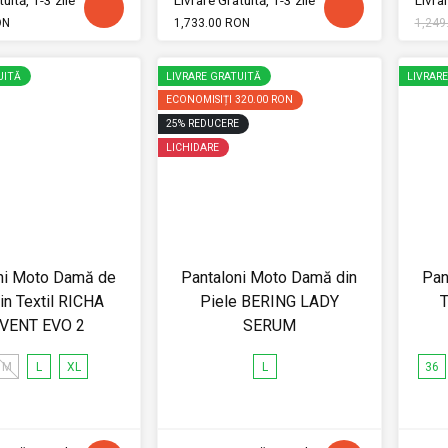
uită, 1-3 zile
Livrare Gratuită, 1-3 zile
Livrar
ON
1,733.00 RON
1,249
UITĂ
LIVRARE GRATUITĂ
LIVRAR
ECONOMISIȚI
320.00 RON
25
%
REDUCERE
LICHIDARE
ni Moto Damă de
Pantaloni Moto Damă din
Pan
in Textil RICHA
Piele BERING LADY
T
VENT EVO 2
SERUM
M
L
XL
L
36