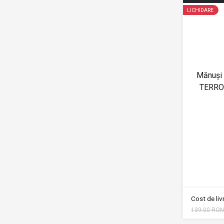
LICHIDARE
Mănuși
TERRO
Cost de li
139.00 RON