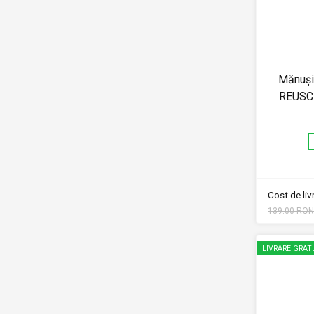
Mănuși 
REUSC
Cost de li
139.00 RON
LIVRARE GRAT