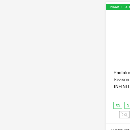
LIVRARE GRAT
Pantalo
Season 
INFINI
XS
S
2XL