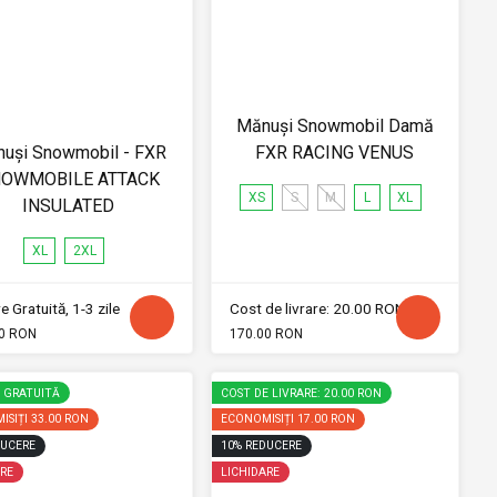
Mănuși Snowmobil Damă
uși Snowmobil - FXR
FXR RACING VENUS
OWMOBILE ATTACK
XS
S
M
L
XL
INSULATED
XL
2XL
e Gratuită, 1-3 zile
Cost de livrare: 20.00 RON
0 RON
170.00 RON
E GRATUITĂ
COST DE LIVRARE: 20.00 RON
ISIȚI
33.00 RON
ECONOMISIȚI
17.00 RON
UCERE
10
%
REDUCERE
RE
LICHIDARE