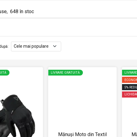
use
,
648
în stoc
după
:
UITĂ
LIVRARE GRATUITĂ
LIVRAR
ECONOM
5
%
REDU
LICHIDA
Mănuși Moto din Textil
Mă