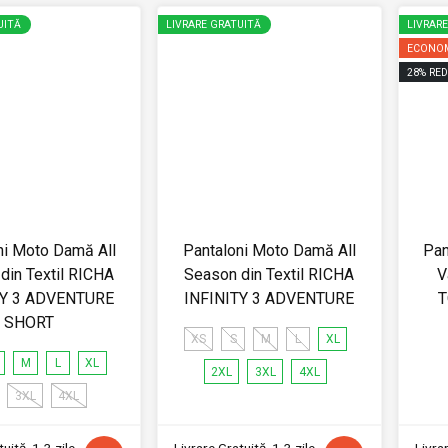
UITĂ
LIVRARE GRATUITĂ
LIVRAR
ECONOM
28
%
RED
ni Moto Damă All
Pantaloni Moto Damă All
Pan
din Textil RICHA
Season din Textil RICHA
V
TY 3 ADVENTURE
INFINITY 3 ADVENTURE
T
SHORT
XS
S
M
L
XL
M
L
XL
2XL
3XL
4XL
3XL
4XL