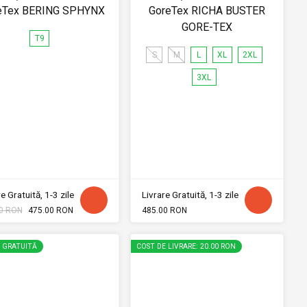
eTex BERING SPHYNX
GoreTex RICHA BUSTER
GORE-TEX
T9
S
M
L
XL
2XL
3XL
e Gratuită, 1-3 zile
Livrare Gratuită, 1-3 zile
0 RON
475.00 RON
485.00 RON
E GRATUITĂ
COST DE LIVRARE: 20.00 RON