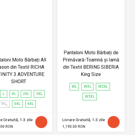
Pantaloni Moto Bărbați de
aloni Moto Bărbați All
Primăvară-Toamnă și Iarnă
son din Textil RICHA
din Textil BERING SIBERIA
FINITY 3 ADVENTURE
King Size
SHORT
WL
WXL
W2XL
L
XL
2XL
3XL
W3XL
4XL
5XL
6XL
e Gratuită, 1-3 zile
Livrare Gratuită, 1-3 zile
.00 RON
1,190.00 RON