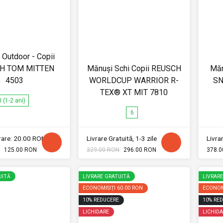
Outdoor - Copii
H TOM MITTEN
Mănuși Schi Copii REUSCH
Măn
4503
WORLDCUP WARRIOR R-
SN
TEX® XT MIT 7810
I (1-2 ani)
6
vrare: 20.00 RON
Livrare Gratuită, 1-3 zile
Livrar
125.00 RON
329.00 RON
296.00 RON
378.0
UITĂ
LIVRARE GRATUITĂ
LIVRAR
ECONOMISIȚI
60.00 RON
ECONOM
10
%
REDUCERE
10
%
RED
LICHIDARE
LICHIDA