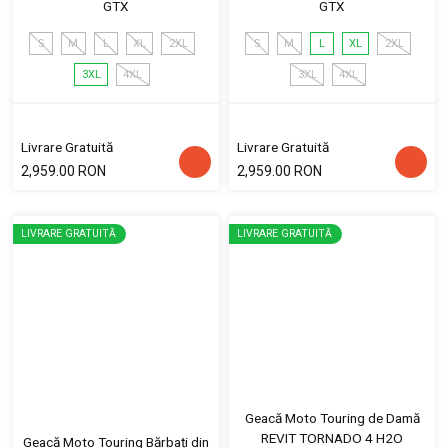
GTX
GTX
S
M
L
XL
2XL
S
M
L
XL
2XL
3XL
4XL
3XL
4XL
Livrare Gratuită
Livrare Gratuită
2,959.00 RON
2,959.00 RON
LIVRARE GRATUITĂ
LIVRARE GRATUITĂ
Geacă Moto Touring de Damă
REVIT TORNADO 4 H2O
Geacă Moto Touring Bărbați din