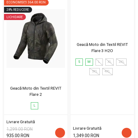
ECONOMISIȚI
364.00 RON
28
%
REDUCERE
LICHIDARE
Geacă Moto din Textil REVIT
Flare 3 H2O
S
M
L
XL
2XL
3XL
4XL
Geacă Moto din Textil REVIT
Flare 2
L
Livrare Gratuită
Livrare Gratuită
1,299.00 RON
935.00 RON
1,349.00 RON