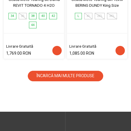
REVIT TORNADO 4 H2O
BERING DUNDY King Size
34
36
38
40
42
L
XL
2XL
3XL
44
Livrare Gratuită
Livrare Gratuită
1,769.00 RON
1,085.00 RON
ÎNCARCĂ MAI MULTE PRODUSE