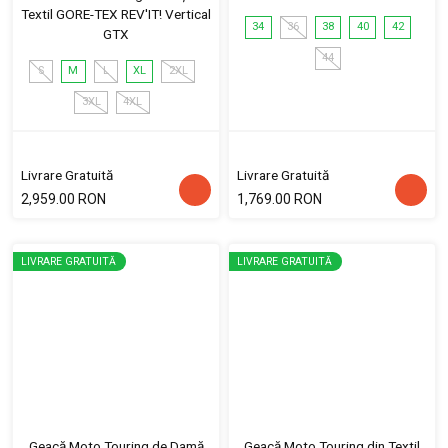
Textil GORE-TEX REV'IT! Vertical
34
36
38
40
42
GTX
44
S
M
L
XL
2XL
3XL
4XL
Livrare Gratuită
Livrare Gratuită
2,959.00 RON
1,769.00 RON
LIVRARE GRATUITĂ
LIVRARE GRATUITĂ
Geacă Moto Touring de Damă
Geacă Moto Touring din Textil