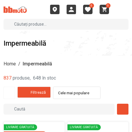
0
0
Impermeabilă
Home
/
Impermeabilă
837
produse
,
648
în stoc
Filtrează
Cele mai populare
LIVRARE GRATUITĂ
LIVRARE GRATUITĂ