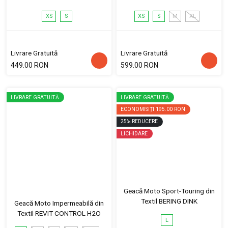
XS
S
XS
S
M
XL
Livrare Gratuită
Livrare Gratuită
449.00 RON
599.00 RON
LIVRARE GRATUITĂ
LIVRARE GRATUITĂ
ECONOMISIȚI
195.00 RON
25
%
REDUCERE
LICHIDARE
Geacă Moto Sport-Touring din
Textil BERING DINK
Geacă Moto Impermeabilă din
Textil REVIT CONTROL H2O
L