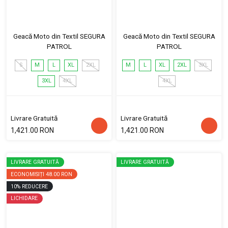
Geacă Moto din Textil SEGURA
Geacă Moto din Textil SEGURA
PATROL
PATROL
S
M
L
XL
2XL
M
L
XL
2XL
3XL
3XL
4XL
4XL
Livrare Gratuită
Livrare Gratuită
1,421.00 RON
1,421.00 RON
LIVRARE GRATUITĂ
LIVRARE GRATUITĂ
ECONOMISIȚI
48.00 RON
10
%
REDUCERE
LICHIDARE