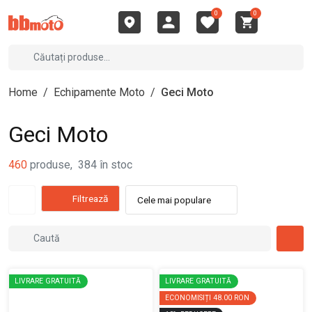
0
0
Home
/
Echipamente Moto
/
Geci Moto
Geci Moto
460
produse
,
384
în stoc
Filtrează
Cele mai populare
LIVRARE GRATUITĂ
LIVRARE GRATUITĂ
ECONOMISIȚI
48.00 RON