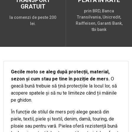
TRANSPORT
PLATĂ ÎN RATE
GRATUIT
prin BRD, Banca
Transilvania, Unicredit,
la comenzi de peste 200
Raiffeisen, Garanti Bank,
lei.
tbi bank
Gecile moto se aleg după protecții, material,
sezon și cum stau pe tine în poziție de mers.
O
geacă bună trebuie să țină protecțiile la locul lor, să
acopere spatele și să nu te limiteze când ții mâinile
pe ghidon.
În funcție de stilul de mers poți alege geacă din
piele, textil, piele și textil, denim, damă, touring, de
ploaie sau pentru vară. Pielea oferă rezistență bună