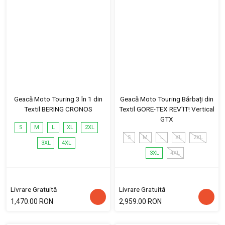
Geacă Moto Touring 3 în 1 din
Geacă Moto Touring Bărbați din
Textil BERING CRONOS
Textil GORE-TEX REV'IT! Vertical
GTX
S
M
L
XL
2XL
S
M
L
XL
2XL
3XL
4XL
3XL
4XL
Livrare Gratuită
Livrare Gratuită
1,470.00 RON
2,959.00 RON