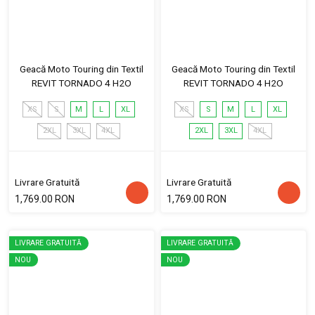
Geacă Moto Touring din Textil
Geacă Moto Touring din Textil
REVIT TORNADO 4 H2O
REVIT TORNADO 4 H2O
XS
S
M
L
XL
XS
S
M
L
XL
2XL
3XL
4XL
2XL
3XL
4XL
Livrare Gratuită
Livrare Gratuită
1,769.00 RON
1,769.00 RON
LIVRARE GRATUITĂ
LIVRARE GRATUITĂ
NOU
NOU