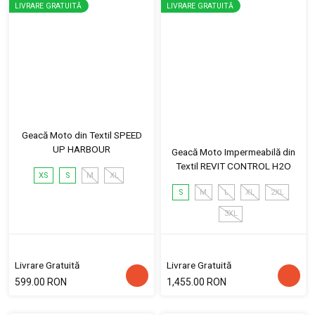
LIVRARE GRATUITĂ
LIVRARE GRATUITĂ
Geacă Moto din Textil SPEED
UP HARBOUR
Geacă Moto Impermeabilă din
Textil REVIT CONTROL H2O
XS
S
M
XL
S
M
L
XL
2XL
3XL
Livrare Gratuită
Livrare Gratuită
599.00 RON
1,455.00 RON