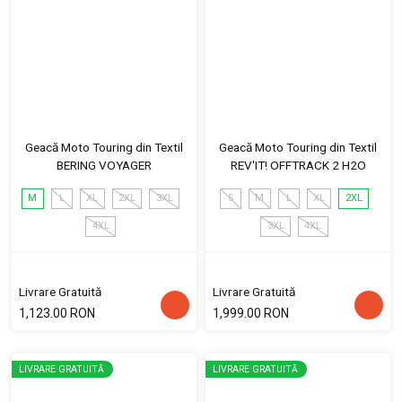
Geacă Moto Touring din Textil
Geacă Moto Touring din Textil
BERING VOYAGER
REV'IT! OFFTRACK 2 H2O
M
L
XL
2XL
3XL
S
M
L
XL
2XL
4XL
3XL
4XL
Livrare Gratuită
Livrare Gratuită
1,123.00 RON
1,999.00 RON
LIVRARE GRATUITĂ
LIVRARE GRATUITĂ