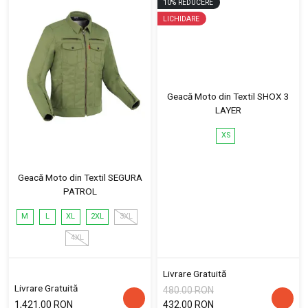
10
%
REDUCERE
LICHIDARE
Geacă Moto din Textil SHOX 3
LAYER
XS
Geacă Moto din Textil SEGURA
PATROL
M
L
XL
2XL
3XL
4XL
Livrare Gratuită
Livrare Gratuită
480.00 RON
1,421.00 RON
432.00 RON