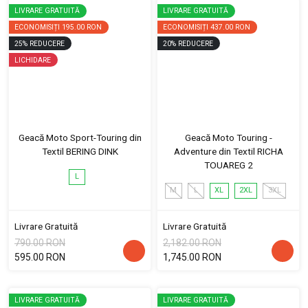
LIVRARE GRATUITĂ
LIVRARE GRATUITĂ
ECONOMISIȚI
195.00 RON
ECONOMISIȚI
437.00 RON
25
%
REDUCERE
20
%
REDUCERE
LICHIDARE
Geacă Moto Sport-Touring din
Geacă Moto Touring -
Textil BERING DINK
Adventure din Textil RICHA
TOUAREG 2
L
M
L
XL
2XL
3XL
Livrare Gratuită
Livrare Gratuită
790.00 RON
2,182.00 RON
595.00 RON
1,745.00 RON
LIVRARE GRATUITĂ
LIVRARE GRATUITĂ