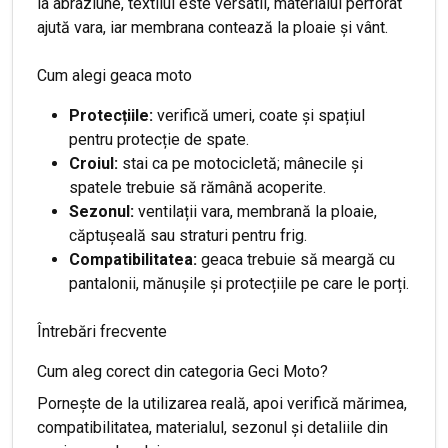
la abraziune, textilul este versatil, materialul perforat
ajută vara, iar membrana contează la ploaie și vânt.
Cum alegi geaca moto
Protecțiile:
verifică umeri, coate și spațiul
pentru protecție de spate.
Croiul:
stai ca pe motocicletă; mânecile și
spatele trebuie să rămână acoperite.
Sezonul:
ventilații vara, membrană la ploaie,
căptușeală sau straturi pentru frig.
Compatibilitatea:
geaca trebuie să meargă cu
pantalonii, mănușile și protecțiile pe care le porți.
Întrebări frecvente
Cum aleg corect din categoria Geci Moto?
Pornește de la utilizarea reală, apoi verifică mărimea,
compatibilitatea, materialul, sezonul și detaliile din