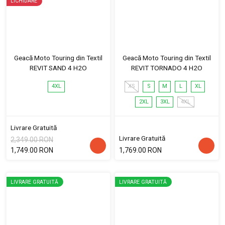
LICHIDARE
Geacă Moto Touring din Textil
Geacă Moto Touring din Textil
REVIT SAND 4 H2O
REVIT TORNADO 4 H2O
4XL
XS
S
M
L
XL
2XL
3XL
4XL
Livrare Gratuită
Livrare Gratuită
2,349.00 RON
1,749.00 RON
1,769.00 RON
LIVRARE GRATUITĂ
LIVRARE GRATUITĂ