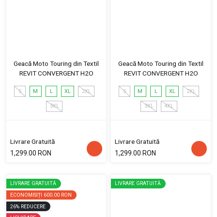
Geacă Moto Touring din Textil
Geacă Moto Touring din Textil
REVIT CONVERGENT H2O
REVIT CONVERGENT H2O
S
M
L
XL
2XL
S
M
L
XL
2XL
3XL
3XL
4XL
Livrare Gratuită
Livrare Gratuită
1,299.00 RON
1,299.00 RON
LIVRARE GRATUITĂ
LIVRARE GRATUITĂ
ECONOMISIȚI
600.00 RON
26
%
REDUCERE