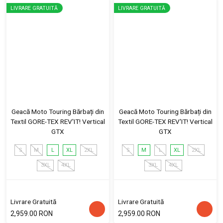
LIVRARE GRATUITĂ
LIVRARE GRATUITĂ
Geacă Moto Touring Bărbați din
Geacă Moto Touring Bărbați din
Textil GORE-TEX REV'IT! Vertical
Textil GORE-TEX REV'IT! Vertical
GTX
GTX
S
M
L
XL
2XL
S
M
L
XL
2XL
3XL
4XL
3XL
4XL
Livrare Gratuită
Livrare Gratuită
2,959.00 RON
2,959.00 RON