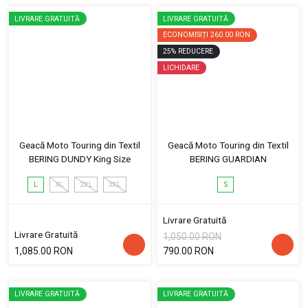
LIVRARE GRATUITĂ
LIVRARE GRATUITĂ
ECONOMISIȚI
260.00 RON
25
%
REDUCERE
LICHIDARE
Geacă Moto Touring din Textil
Geacă Moto Touring din Textil
BERING DUNDY King Size
BERING GUARDIAN
L
XL
2XL
3XL
S
Livrare Gratuită
Livrare Gratuită
1,050.00 RON
1,085.00 RON
790.00 RON
LIVRARE GRATUITĂ
LIVRARE GRATUITĂ