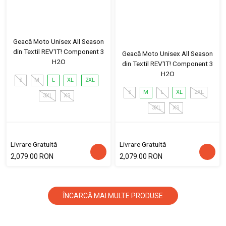
Geacă Moto Unisex All Season
din Textil REV'IT! Component 3
Geacă Moto Unisex All Season
H2O
din Textil REV'IT! Component 3
H2O
S
M
L
XL
2XL
S
M
L
XL
2XL
3XL
XS
3XL
XS
Livrare Gratuită
Livrare Gratuită
2,079.00 RON
2,079.00 RON
ÎNCARCĂ MAI MULTE PRODUSE