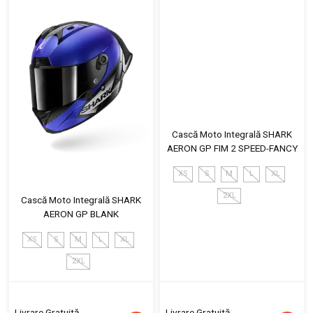
Cască Moto Integrală SHARK
AERON GP FIM 2 SPEED-FANCY
XS
S
M
L
XL
2XL
Cască Moto Integrală SHARK
AERON GP BLANK
XS
S
M
L
XL
2XL
Livrare Gratuită
Livrare Gratuită