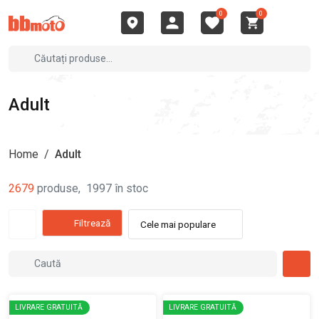
0
0
Adult
Home
/
Adult
2679
produse
,
1997
în stoc
Filtrează
Cele mai populare
LIVRARE GRATUITĂ
LIVRARE GRATUITĂ