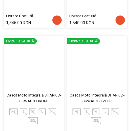
Livrare Gratuită
Livrare Gratuită
1,345.00 RON
1,540.00 RON
LIVRARE GRATUITĂ
LIVRARE GRATUITĂ
Cască Moto Integrală SHARK D-
Cască Moto Integrală SHARK D-
SKWAL 3 DRONE
SKWAL 3 SIZLER
XS
S
M
L
XL
XS
S
M
L
XL
2XL
2XL