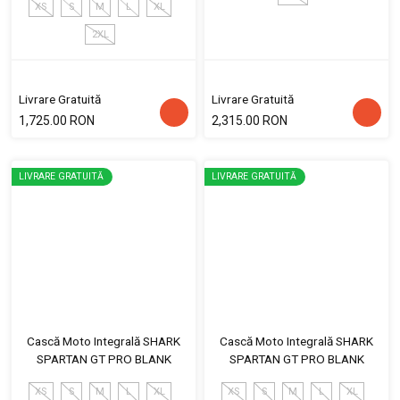
XS
S
M
L
XL
2XL
Livrare Gratuită
Livrare Gratuită
1,725.00 RON
2,315.00 RON
LIVRARE GRATUITĂ
LIVRARE GRATUITĂ
Cască Moto Integrală SHARK
Cască Moto Integrală SHARK
SPARTAN GT PRO BLANK
SPARTAN GT PRO BLANK
XS
S
M
L
XL
XS
S
M
L
XL