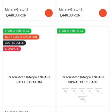
Livrare Gratuită
Livrare Gratuită
1,440.00 RON
1,440.00 RON
LIVRARE GRATUITĂ
LIVRARE GRATUITĂ
ECONOMISIȚI
179.00 RON
22
%
REDUCERE
LICHIDARE
Cască Moto Integrală SHARK
Cască Moto Integrală SHARK
RIDILL STRATOM
SKWAL CUP BLANK
XS
S
M
L
XL
2XL
Livrare Gratuită