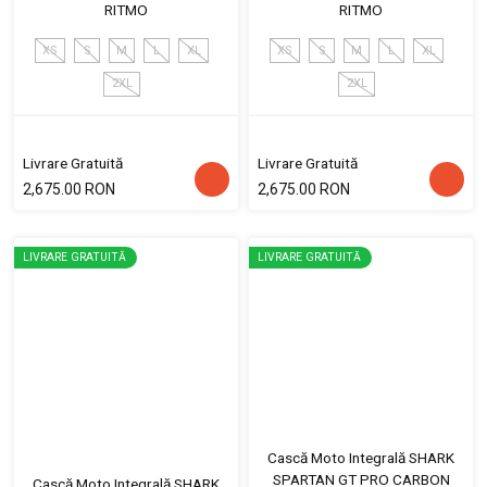
RITMO
RITMO
XS
S
M
L
XL
XS
S
M
L
XL
2XL
2XL
Livrare Gratuită
Livrare Gratuită
2,675.00 RON
2,675.00 RON
LIVRARE GRATUITĂ
LIVRARE GRATUITĂ
Cască Moto Integrală SHARK
SPARTAN GT PRO CARBON
Cască Moto Integrală SHARK