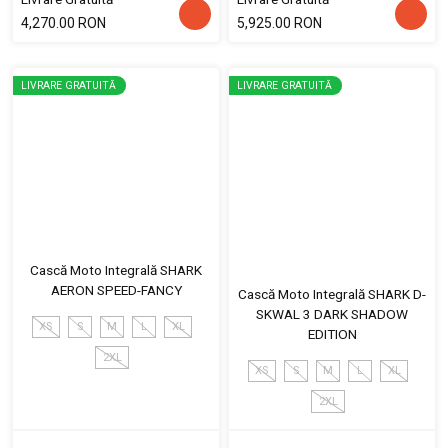
4,270.00 RON
5,925.00 RON
LIVRARE GRATUITĂ
LIVRARE GRATUITĂ
Cască Moto Integrală SHARK
AERON SPEED-FANCY
Cască Moto Integrală SHARK D-
SKWAL 3 DARK SHADOW
XS
S
M
L
XL
EDITION
2XL
XS
S
M
L
XL
2XL