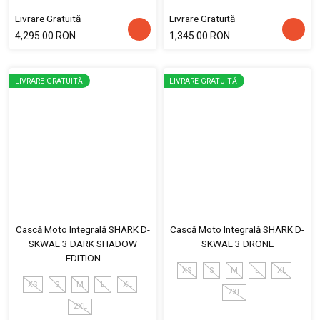
Livrare Gratuită
Livrare Gratuită
4,295.00 RON
1,345.00 RON
LIVRARE GRATUITĂ
LIVRARE GRATUITĂ
Cască Moto Integrală SHARK D-
Cască Moto Integrală SHARK D-
SKWAL 3 DARK SHADOW
SKWAL 3 DRONE
EDITION
XS
S
M
L
XL
XS
S
M
L
XL
2XL
2XL