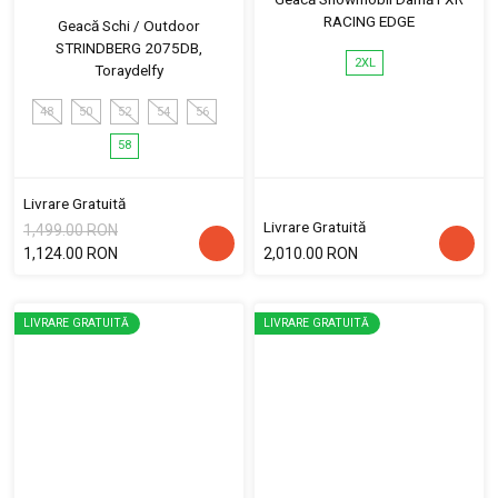
RACING EDGE
Geacă Schi / Outdoor
STRINDBERG 2075DB,
2XL
Toraydelfy
48
50
52
54
56
58
Livrare Gratuită
Livrare Gratuită
1,499.00 RON
1,124.00 RON
2,010.00 RON
LIVRARE GRATUITĂ
LIVRARE GRATUITĂ