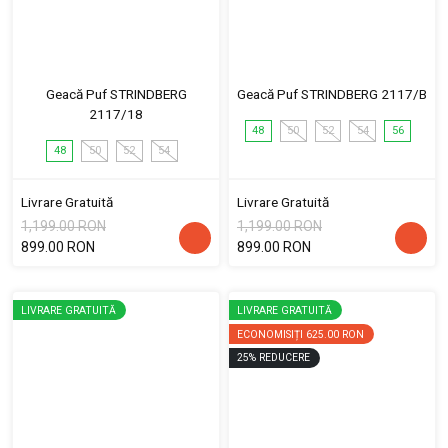
Geacă Puf STRINDBERG
Geacă Puf STRINDBERG 2117/B
2117/18
48
50
52
54
56
48
50
52
54
Livrare Gratuită
Livrare Gratuită
1,199.00 RON
1,199.00 RON
899.00 RON
899.00 RON
LIVRARE GRATUITĂ
LIVRARE GRATUITĂ
ECONOMISIȚI
625.00 RON
25
%
REDUCERE