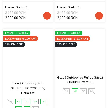
Livrare Gratuită
Livrare Gratuită
3,199.00 RON
3,199.00 RON
2,399.00 RON
2,399.00 RON
LIVRARE GRATUITĂ
LIVRARE GRATUITĂ
ECONOMISIȚI
750.00 RON
ECONOMISIȚI
212.00 RON
25
%
REDUCERE
25
%
REDUCERE
Geacă Outdoor cu Puf de Gâscă
STRINDBERG 2035
Geacă Outdoor / Schi
STRINDBERG 2203 DEV,
48
50
52
54
Dermizax
46
48
50
52
54