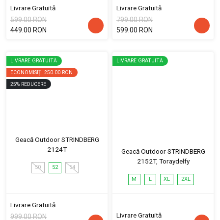
Livrare Gratuită
Livrare Gratuită
599.00 RON
799.00 RON
449.00 RON
599.00 RON
LIVRARE GRATUITĂ
LIVRARE GRATUITĂ
ECONOMISIȚI
250.00 RON
25
%
REDUCERE
Geacă Outdoor STRINDBERG
2124T
Geacă Outdoor STRINDBERG
2152T, Toraydelfy
50
52
54
M
L
XL
2XL
Livrare Gratuită
Livrare Gratuită
999.00 RON