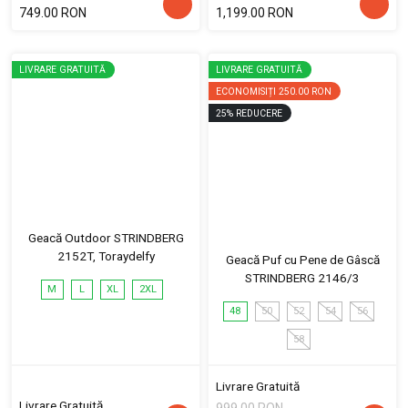
749.00 RON
1,199.00 RON
LIVRARE GRATUITĂ
LIVRARE GRATUITĂ
ECONOMISIȚI
250.00 RON
25
%
REDUCERE
Geacă Outdoor STRINDBERG
2152T, Toraydelfy
Geacă Puf cu Pene de Gâscă
STRINDBERG 2146/3
M
L
XL
2XL
48
50
52
54
56
58
Livrare Gratuită
Livrare Gratuită