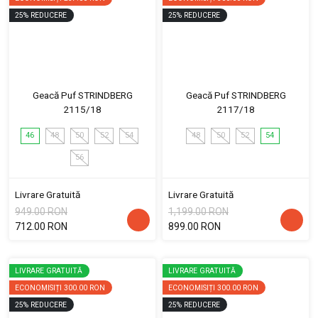
25
%
REDUCERE
25
%
REDUCERE
Geacă Puf STRINDBERG
Geacă Puf STRINDBERG
2115/18
2117/18
46
48
50
52
54
48
50
52
54
56
Livrare Gratuită
Livrare Gratuită
949.00 RON
1,199.00 RON
712.00 RON
899.00 RON
LIVRARE GRATUITĂ
LIVRARE GRATUITĂ
ECONOMISIȚI
300.00 RON
ECONOMISIȚI
300.00 RON
25
%
REDUCERE
25
%
REDUCERE