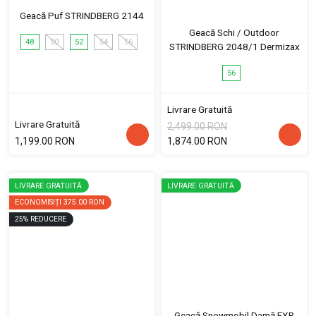
Geacă Puf STRINDBERG 2144
Geacă Schi / Outdoor
48
50
52
54
56
STRINDBERG 2048/1 Dermizax
56
Livrare Gratuită
Livrare Gratuită
2,499.00 RON
1,199.00 RON
1,874.00 RON
LIVRARE GRATUITĂ
LIVRARE GRATUITĂ
ECONOMISIȚI
375.00 RON
25
%
REDUCERE
Geacă Snowmobil Damă FXR