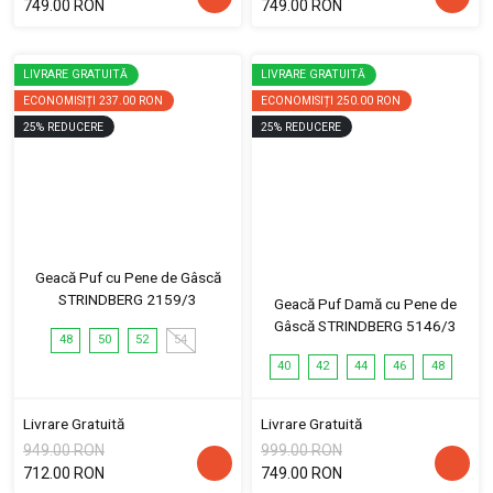
749.00 RON
749.00 RON
LIVRARE GRATUITĂ
LIVRARE GRATUITĂ
ECONOMISIȚI
237.00 RON
ECONOMISIȚI
250.00 RON
25
%
REDUCERE
25
%
REDUCERE
Geacă Puf cu Pene de Gâscă
STRINDBERG 2159/3
Geacă Puf Damă cu Pene de
Gâscă STRINDBERG 5146/3
48
50
52
54
40
42
44
46
48
Livrare Gratuită
Livrare Gratuită
949.00 RON
999.00 RON
712.00 RON
749.00 RON