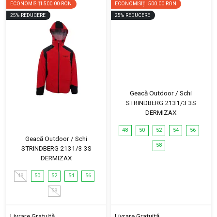
ECONOMISIȚI
500.00 RON
ECONOMISIȚI
500.00 RON
25
%
REDUCERE
25
%
REDUCERE
Geacă Outdoor / Schi
STRINDBERG 2131/3 3S
DERMIZAX
48
50
52
54
56
Geacă Outdoor / Schi
58
STRINDBERG 2131/3 3S
DERMIZAX
48
50
52
54
56
58
Livrare Gratuită
Livrare Gratuită