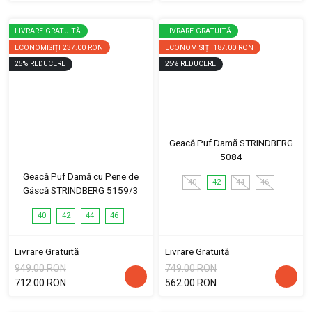
LIVRARE GRATUITĂ
LIVRARE GRATUITĂ
ECONOMISIȚI
237.00 RON
ECONOMISIȚI
187.00 RON
25
%
REDUCERE
25
%
REDUCERE
Geacă Puf Damă STRINDBERG
5084
Geacă Puf Damă cu Pene de
40
42
44
46
Gâscă STRINDBERG 5159/3
40
42
44
46
Livrare Gratuită
Livrare Gratuită
949.00 RON
749.00 RON
712.00 RON
562.00 RON