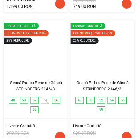
999.00 RON
1,199.00 RON
749.00 RON
LIVRARE GRATUITĂ
LIVRARE GRATUITĂ
ECONOMISIȚI
250.00 RON
ECONOMISIȚI
250.00 RON
25
%
REDUCERE
25
%
REDUCERE
Geacă Puf cu Pene de Gâscă
Geacă Puf cu Pene de Gâscă
STRINDBERG 2146/3
STRINDBERG 2146/3
48
50
52
54
56
48
50
52
54
56
58
58
Livrare Gratuită
Livrare Gratuită
999.00 RON
999.00 RON