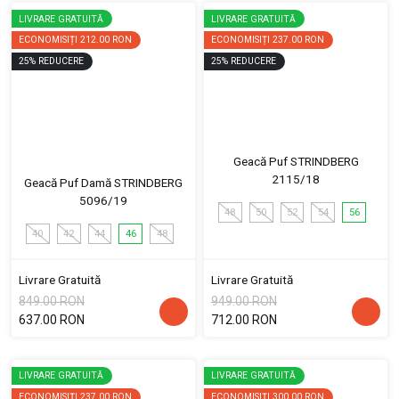
LIVRARE GRATUITĂ
LIVRARE GRATUITĂ
ECONOMISIȚI
212.00 RON
ECONOMISIȚI
237.00 RON
25
%
REDUCERE
25
%
REDUCERE
Geacă Puf STRINDBERG
2115/18
Geacă Puf Damă STRINDBERG
5096/19
48
50
52
54
56
40
42
44
46
48
Livrare Gratuită
Livrare Gratuită
849.00 RON
949.00 RON
637.00 RON
712.00 RON
LIVRARE GRATUITĂ
LIVRARE GRATUITĂ
ECONOMISIȚI
237.00 RON
ECONOMISIȚI
300.00 RON