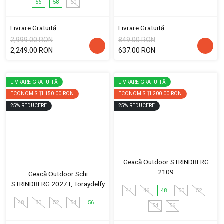
56
58
60
Livrare Gratuită
Livrare Gratuită
2,999.00 RON
849.00 RON
2,249.00 RON
637.00 RON
LIVRARE GRATUITĂ
LIVRARE GRATUITĂ
ECONOMISIȚI
150.00 RON
ECONOMISIȚI
200.00 RON
25
%
REDUCERE
25
%
REDUCERE
Geacă Outdoor STRINDBERG
2109
Geacă Outdoor Schi
STRINDBERG 2027T, Toraydelfy
44
46
48
50
52
48
50
52
54
56
54
56