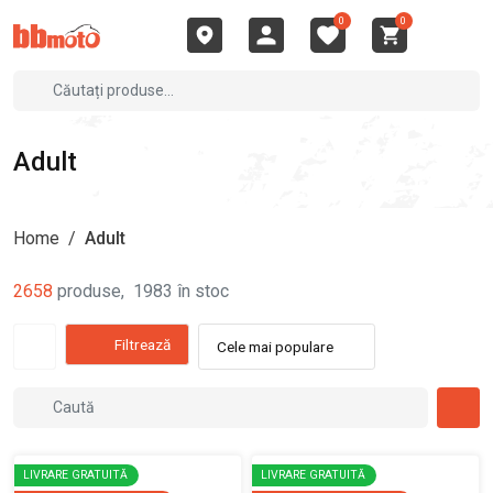
0
0
Adult
Home
/
Adult
2658
produse
,
1983
în stoc
Filtrează
Cele mai populare
LIVRARE GRATUITĂ
LIVRARE GRATUITĂ