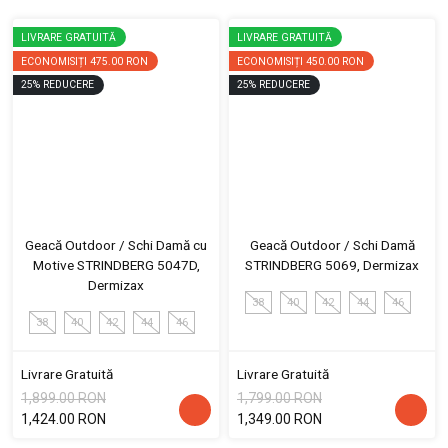
LIVRARE GRATUITĂ
LIVRARE GRATUITĂ
ECONOMISIȚI
475.00 RON
ECONOMISIȚI
450.00 RON
25
%
REDUCERE
25
%
REDUCERE
Geacă Outdoor / Schi Damă cu
Geacă Outdoor / Schi Damă
Motive STRINDBERG 5047D,
STRINDBERG 5069, Dermizax
Dermizax
38
40
42
44
46
38
40
42
44
46
Livrare Gratuită
Livrare Gratuită
1,899.00 RON
1,799.00 RON
1,424.00 RON
1,349.00 RON