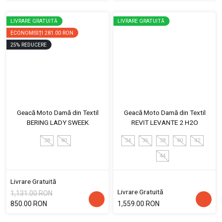
LIVRARE GRATUITĂ
LIVRARE GRATUITĂ
ECONOMISIȚI
281.00 RON
25
%
REDUCERE
Geacă Moto Damă din Textil
Geacă Moto Damă din Textil
BERING LADY SWEEK
REVIT LEVANTE 2 H2O
38
40
34
36
38
40
42
44
Livrare Gratuită
Livrare Gratuită
1,131.00 RON
850.00 RON
1,559.00 RON