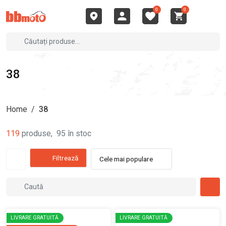
0
0
38
Home
/
38
119
produse
,
95
în stoc
Filtrează
Cele mai populare
LIVRARE GRATUITĂ
LIVRARE GRATUITĂ