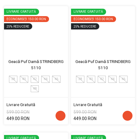
LIVRARE GRATUITĂ
LIVRARE GRATUITĂ
ECONOMISIȚI
150.00 RON
ECONOMISIȚI
150.00 RON
25
%
REDUCERE
25
%
REDUCERE
Geacă Puf Damă STRINDBERG
Geacă Puf Damă STRINDBERG
5110
5110
38
40
42
44
46
38
40
42
44
46
48
Livrare Gratuită
Livrare Gratuită
599.00 RON
599.00 RON
449.00 RON
449.00 RON
LIVRARE GRATUITĂ
LIVRARE GRATUITĂ