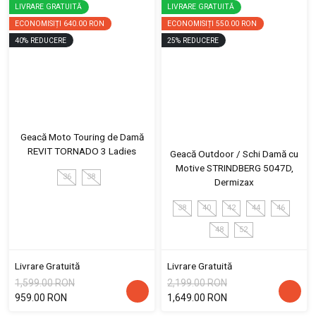
LIVRARE GRATUITĂ
LIVRARE GRATUITĂ
ECONOMISIȚI
640.00 RON
ECONOMISIȚI
550.00 RON
40
%
REDUCERE
25
%
REDUCERE
Geacă Moto Touring de Damă
REVIT TORNADO 3 Ladies
Geacă Outdoor / Schi Damă cu
Motive STRINDBERG 5047D,
36
38
Dermizax
38
40
42
44
46
48
52
Livrare Gratuită
Livrare Gratuită
1,599.00 RON
2,199.00 RON
959.00 RON
1,649.00 RON