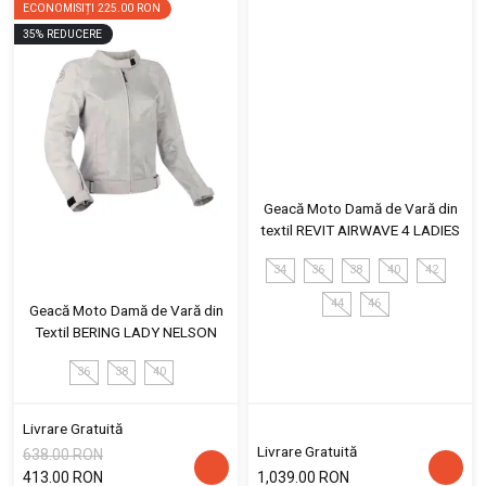
ECONOMISIȚI
225.00 RON
35
%
REDUCERE
Geacă Moto Damă de Vară din
textil REVIT AIRWAVE 4 LADIES
34
36
38
40
42
44
46
Geacă Moto Damă de Vară din
Textil BERING LADY NELSON
36
38
40
Livrare Gratuită
Livrare Gratuită
638.00 RON
413.00 RON
1,039.00 RON