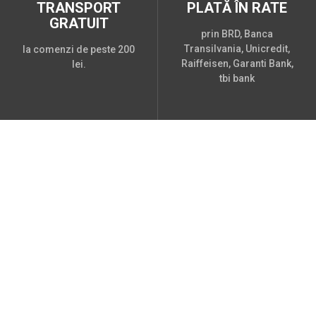
TRANSPORT
PLATĂ ÎN RATE
GRATUIT
prin BRD, Banca
Transilvania, Unicredit,
la comenzi de peste 200
Raiffeisen, Garanti Bank,
lei.
tbi bank