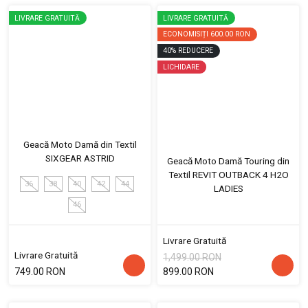
LIVRARE GRATUITĂ
LIVRARE GRATUITĂ
ECONOMISIȚI
600.00 RON
40
%
REDUCERE
LICHIDARE
Geacă Moto Damă din Textil
SIXGEAR ASTRID
Geacă Moto Damă Touring din
Textil REVIT OUTBACK 4 H2O
36
38
40
42
44
LADIES
46
Livrare Gratuită
Livrare Gratuită
1,499.00 RON
749.00 RON
899.00 RON