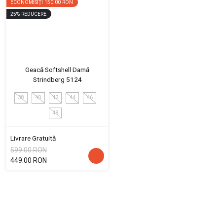
ECONOMISIȚI
150.00 RON
25
%
REDUCERE
Geacă Softshell Damă
Strindberg 5124
38
40
42
44
46
48
Livrare Gratuită
599.00 RON
449.00 RON