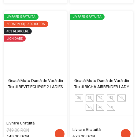
LIVRARE GRATUITĂ
LIVRARE GRATUITĂ
ECONOMISIȚI
300.00 RON
40
%
REDUCERE
LICHIDARE
Geacă Moto Damă de Vară din
Geacă Moto Damă de Vară din
Textil REVIT ECLIPSE 2 LADIES
Textil RICHA AIRBENDER LADY
36
38
40
42
44
46
48
50
Livrare Gratuită
Livrare Gratuită
749.00 RON
449.00 RON
679.00 RON