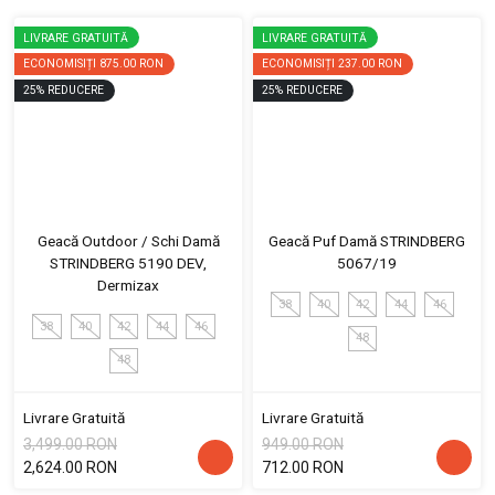
LIVRARE GRATUITĂ
LIVRARE GRATUITĂ
ECONOMISIȚI
875.00 RON
ECONOMISIȚI
237.00 RON
25
%
REDUCERE
25
%
REDUCERE
Geacă Outdoor / Schi Damă
Geacă Puf Damă STRINDBERG
STRINDBERG 5190 DEV,
5067/19
Dermizax
38
40
42
44
46
38
40
42
44
46
48
48
Livrare Gratuită
Livrare Gratuită
3,499.00 RON
949.00 RON
2,624.00 RON
712.00 RON