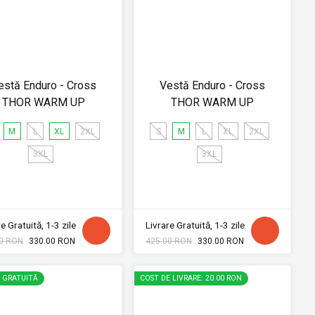
estă Enduro - Cross
Vestă Enduro - Cross
THOR WARM UP
THOR WARM UP
M
L
XL
2XL
S
M
L
XL
2XL
3XL
3XL
e Gratuită, 1-3 zile
Livrare Gratuită, 1-3 zile
0 RON
330.00 RON
425.00 RON
330.00 RON
E GRATUITĂ
COST DE LIVRARE: 20.00 RON