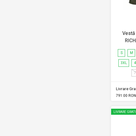
Vestă 
RICH
S
M
3XL
4
7
Livrare Grat
791.00 RON
LIVRARE GRAT