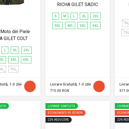
RICHA GILET SADIC
S
M
L
XL
2XL
XS
3XL
4XL
5XL
6XL
Moto din Piele
2X
A GILET COLT
L
XL
2XL
XL
5XL
6XL
XL
8XL
uită, 1-3 zile
Livrare Gratuită, 1-3 zile
Livrar
715.00 RON
571.0
UITĂ
LIVRARE GRATUITĂ
LIVRAR
ECONOMISIȚI
95.00 RON
ECONOM
22
%
REDUCERE
22
%
RED