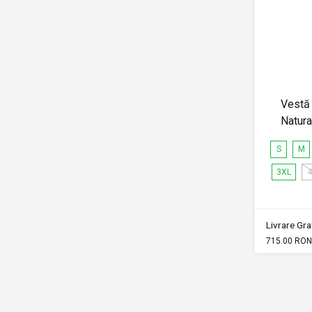
Vestă 
Natur
S
M
3XL
4
Livrare Grat
715.00 RON