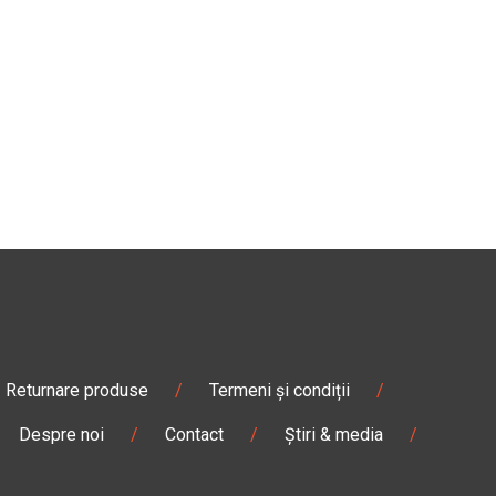
Returnare produse
/
Termeni și condiții
/
Despre noi
/
Contact
/
Știri & media
/