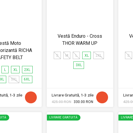
Vestă Enduro - Cross
V
estă Moto
THOR WARM UP
torizantă RICHA
S
M
L
XL
2XL
S
FETY BELT
3XL
L
XL
2XL
XL
5XL
6XL
uită, 1-3 zile
Livrare Gratuită, 1-3 zile
Livrar
425.00 RON
330.00 RON
425.0
UITĂ
LIVRARE GRATUITĂ
LIVRAR