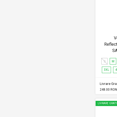
V
Reflec
SA
S
M
3XL
4
Livrare Grat
248.00 RON
LIVRARE GRAT