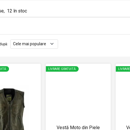
se
,
12
în stoc
după
:
UITĂ
LIVRARE GRATUITĂ
LIVRAR
Vestă Moto din Piele
V