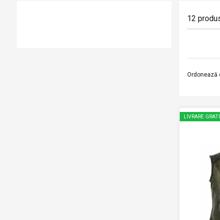
12
produ
Ordonează 
LIVRARE GRAT