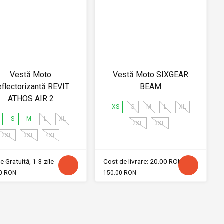
Vestă Moto
Vestă Moto SIXGEAR
flectorizantă REVIT
BEAM
ATHOS AIR 2
XS
S
M
L
XL
S
M
L
XL
2XL
3XL
2XL
3XL
4XL
e Gratuită, 1-3 zile
Cost de livrare: 20.00 RON
0 RON
150.00 RON