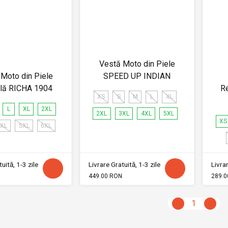
Vestă Moto din Piele
Moto din Piele
SPEED UP INDIAN
ală RICHA 1904
Re
XS
S
M
L
XL
L
XL
2XL
2XL
3XL
4XL
5XL
XS
XL
5XL
6XL
uită, 1-3 zile
Livrare Gratuită, 1-3 zile
Livrar
449.00 RON
289.0
1