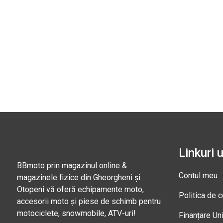
Linkuri u
BBmoto prin magazinul online &
Contul meu
magazinele fizice din Gheorgheni și
Otopeni vă oferă echipamente moto,
Politica de c
accesorii moto și piese de schimb pentru
motociclete, snowmobile, ATV-uri!
Finanțare Un