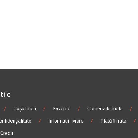
tile
/
Coșul meu
/
Favorite
/
Comenzile mele
/
onfidențialitate
/
Informații livrare
/
Plată în rate
/
iCredit