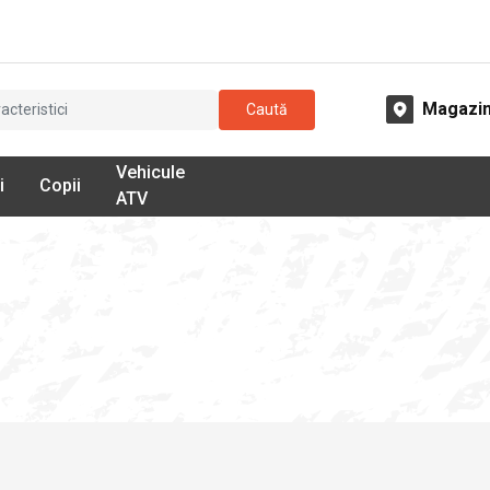
Magazi
Caută
Vehicule
i
Copii
ATV