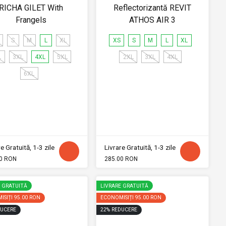
RICHA GILET With
Reflectorizantă REVIT
Frangels
ATHOS AIR 3
S
M
L
XL
XS
S
M
L
XL
L
3XL
4XL
5XL
2XL
3XL
4XL
6XL
e Gratuită, 1-3 zile
Livrare Gratuită, 1-3 zile
0 RON
285.00 RON
E GRATUITĂ
LIVRARE GRATUITĂ
ISIȚI
95.00 RON
ECONOMISIȚI
95.00 RON
UCERE
22
%
REDUCERE