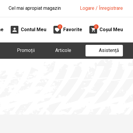
Cel mai apropiat magazin
Logare / Înregistrare
0
0
ne
Contul Meu
Favorite
Coșul Meu
Asistență
Promoții
Articole