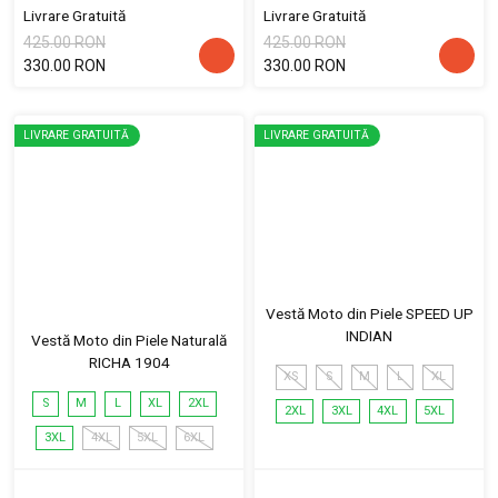
Livrare Gratuită
Livrare Gratuită
425.00 RON
425.00 RON
330.00 RON
330.00 RON
LIVRARE GRATUITĂ
LIVRARE GRATUITĂ
Vestă Moto din Piele SPEED UP
INDIAN
Vestă Moto din Piele Naturală
RICHA 1904
XS
S
M
L
XL
S
M
L
XL
2XL
2XL
3XL
4XL
5XL
3XL
4XL
5XL
6XL