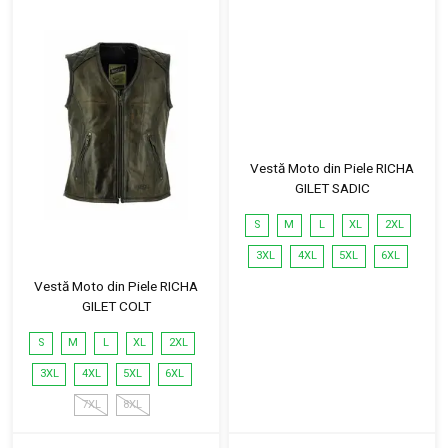
Vestă Moto din Piele RICHA
GILET SADIC
S
M
L
XL
2XL
3XL
4XL
5XL
6XL
Vestă Moto din Piele RICHA
GILET COLT
S
M
L
XL
2XL
3XL
4XL
5XL
6XL
7XL
8XL