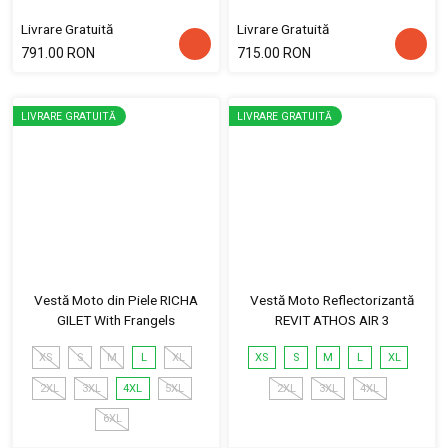
Livrare Gratuită
Livrare Gratuită
791.00 RON
715.00 RON
LIVRARE GRATUITĂ
LIVRARE GRATUITĂ
Vestă Moto din Piele RICHA
Vestă Moto Reflectorizantă
GILET With Frangels
REVIT ATHOS AIR 3
XS
S
M
L
XL
XS
S
M
L
XL
2XL
3XL
4XL
5XL
2XL
3XL
4XL
6XL