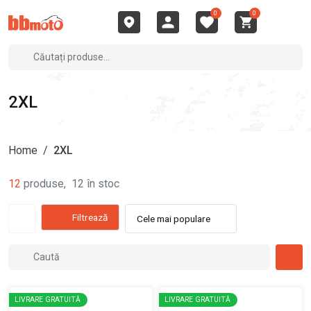
0
0
2XL
Home
/
2XL
12
produse
,
12
în stoc
Filtrează
Cele mai populare
LIVRARE GRATUITĂ
LIVRARE GRATUITĂ