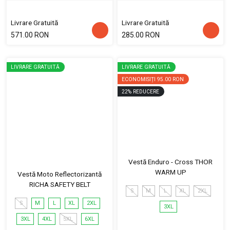
Livrare Gratuită
Livrare Gratuită
571.00 RON
285.00 RON
LIVRARE GRATUITĂ
LIVRARE GRATUITĂ
ECONOMISIȚI
95.00 RON
22
%
REDUCERE
Vestă Enduro - Cross THOR
WARM UP
Vestă Moto Reflectorizantă
RICHA SAFETY BELT
S
M
L
XL
2XL
S
M
L
XL
2XL
3XL
3XL
4XL
5XL
6XL