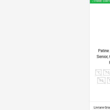
LIVRARE GRAT
Patine
Senior
7
7.5
9.5
Livrare Grat