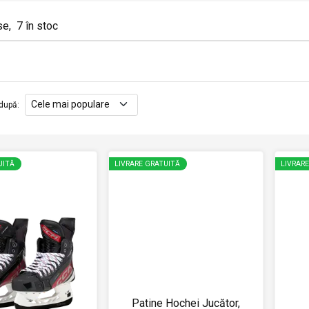
se
,
7
în stoc
după
:
UITĂ
LIVRARE GRATUITĂ
LIVRAR
Patine Hochei Jucător,