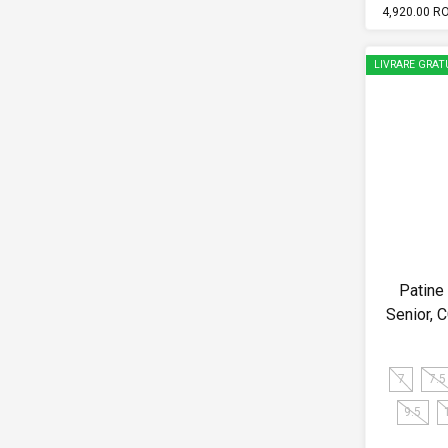
4,920.00 R
LIVRARE GRAT
Patine
Senior,
7
7.5
9.5