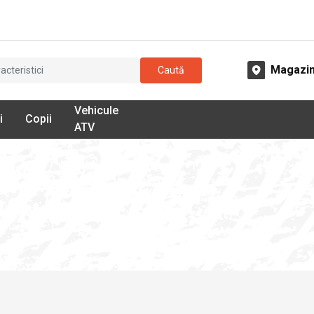
Magazi
Caută
Vehicule
i
Copii
ATV