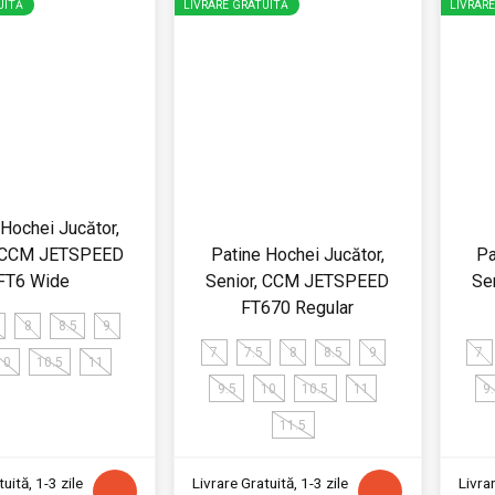
UITĂ
LIVRARE GRATUITĂ
LIVRAR
 Hochei Jucător,
, CCM JETSPEED
Patine Hochei Jucător,
Pa
FT6 Wide
Senior, CCM JETSPEED
Se
FT670 Regular
8
8.5
9
7
7.5
8
8.5
9
7
10
10.5
11
9.5
10
10.5
11
9
11.5
uită, 1-3 zile
Livrare Gratuită, 1-3 zile
Livrar