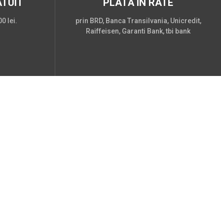
TUIT
PLATĂ ÎN RATE
0 lei.
prin BRD, Banca Transilvania, Unicredit,
Raiffeisen, Garanti Bank, tbi bank