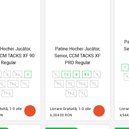
Pa
 Hochei Jucător,
Patine Hochei Jucător,
Se
 CCM TACKS XF 90
Senior, CCM TACKS XF
Regular
PRO Regular
7
8
8.5
9
7
7.5
8
8.5
9
9
10
10.5
11
9.5
10
10.5
11
11.5
11.5
12
uită, 1-3 zile
Livrare Gratuită, 1-3 zile
Livrar
ON
6,304.00 RON
4,944