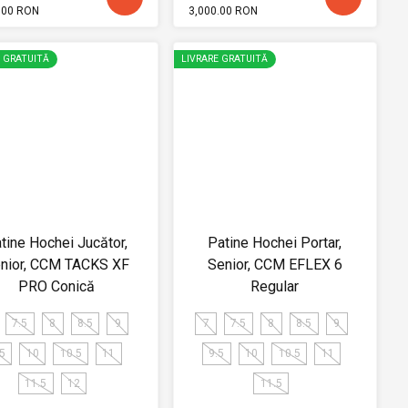
.00 RON
3,000.00 RON
E GRATUITĂ
LIVRARE GRATUITĂ
tine Hochei Jucător,
Patine Hochei Portar,
nior, CCM TACKS XF
Senior, CCM EFLEX 6
PRO Conică
Regular
7.5
8
8.5
9
7
7.5
8
8.5
9
.5
10
10.5
11
9.5
10
10.5
11
11.5
12
11.5