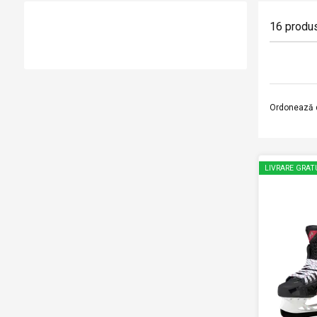
16
produ
Ordonează 
LIVRARE GRAT