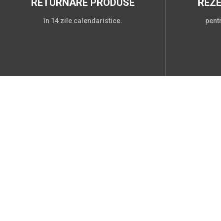
RETURNARE PRODUSE
REZ
în 14 zile calendaristice.
pent