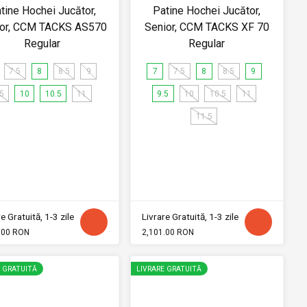
tine Hochei Jucător,
Patine Hochei Jucător,
ior, CCM TACKS AS570
Senior, CCM TACKS XF 70
Regular
Regular
7.5
8
8.5
9
7
7.5
8
8.5
9
.5
10
10.5
11
9.5
10
10.5
11
11.5
e Gratuită, 1-3 zile
Livrare Gratuită, 1-3 zile
.00 RON
2,101.00 RON
E GRATUITĂ
LIVRARE GRATUITĂ