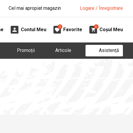
Cel mai apropiat magazin
Logare / Înregistrare
0
0
ne
Contul Meu
Favorite
Coșul Meu
Asistență
Promoții
Articole