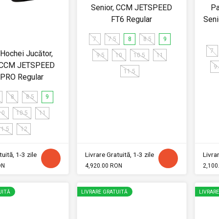
Senior, CCM JETSPEED
Pa
FT6 Regular
Sen
7
7.5
8
8.5
9
7
 Hochei Jucător,
9.5
10
10.5
11
, CCM JETSPEED
9
11.5
 PRO Regular
8
8.5
9
10
10.5
11
11.5
12
uită, 1-3 zile
Livrare Gratuită, 1-3 zile
Livrar
ON
4,920.00 RON
2,100
UITĂ
LIVRARE GRATUITĂ
LIVRAR