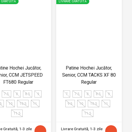
E GRATUITĂ
LIVRARE GRATUITĂ
tine Hochei Jucător,
Patine Hochei Jucător,
nior, CCM JETSPEED
Senior, CCM TACKS XF 80
FT680 Regular
Regular
7.5
8
8.5
9
7
7.5
8
8.5
9
.5
10
10.5
11
9.5
10
10.5
11
11.5
11.5
e Gratuită, 1-3 zile
Livrare Gratuită, 1-3 zile