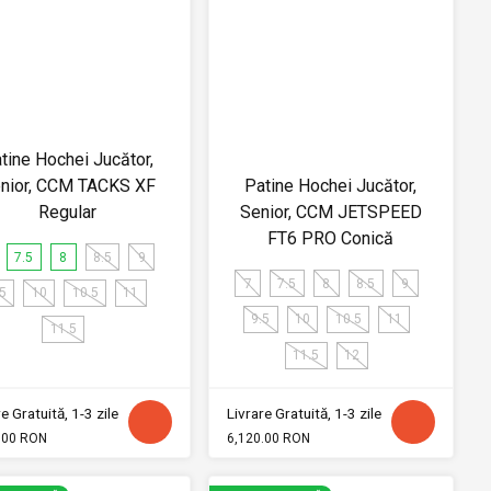
tine Hochei Jucător,
nior, CCM TACKS XF
Patine Hochei Jucător,
Regular
Senior, CCM JETSPEED
FT6 PRO Conică
7.5
8
8.5
9
7
7.5
8
8.5
9
.5
10
10.5
11
9.5
10
10.5
11
11.5
11.5
12
e Gratuită, 1-3 zile
Livrare Gratuită, 1-3 zile
.00 RON
6,120.00 RON