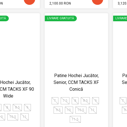
ON
2,100.00 RON
3,120
UITĂ
LIVRARE GRATUITĂ
LIVRAR
Patine Hochei Jucător,
Pa
 Hochei Jucător,
Senior, CCM TACKS XF
Se
 CCM TACKS XF 90
Conică
Wide
7
7.5
8
8.5
9
7
8
8.5
9
9.5
10
10.5
11
9
10
10.5
11
11.5