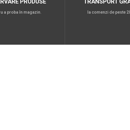
ERVARE PRODUSE
TRANSPORT GRA
ru a proba în magazin.
la comenzi de peste 20