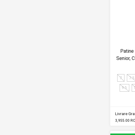
Patine
Senior,
7
7.5
9.5
Livrare Grat
3,955.00 R