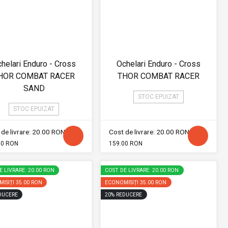
helari Enduro - Cross
Ochelari Enduro - Cross
HOR COMBAT RACER
THOR COMBAT RACER
SAND
STOC EPUIZAT
STOC EPUIZAT
de livrare: 20.00 RON
Cost de livrare: 20.00 RON
00 RON
159.00 RON
E LIVRARE: 20.00 RON
COST DE LIVRARE: 20.00 RON
ISIȚI
35.00 RON
ECONOMISIȚI
35.00 RON
DUCERE
20
%
REDUCERE