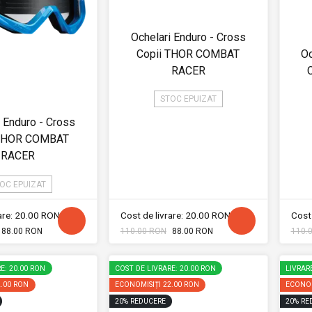
Ochelari Enduro - Cross
Copii THOR COMBAT
Oc
RACER
STOC EPUIZAT
i Enduro - Cross
 THOR COMBAT
RACER
OC EPUIZAT
rare: 20.00 RON
Cost de livrare: 20.00 RON
Cost 
88.00 RON
110.00 RON
88.00 RON
110.
E: 20.00 RON
COST DE LIVRARE: 20.00 RON
LIVRAR
2.00 RON
ECONOMISIȚI
22.00 RON
ECONOM
20
%
REDUCERE
20
%
RE