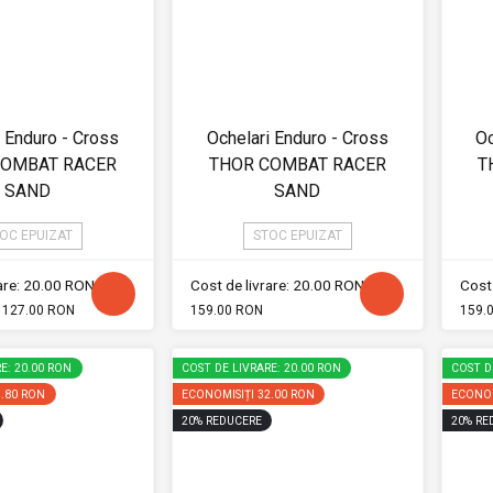
i Enduro - Cross
Ochelari Enduro - Cross
Oc
COMBAT RACER
THOR COMBAT RACER
T
SAND
SAND
OC EPUIZAT
STOC EPUIZAT
rare: 20.00 RON
Cost de livrare: 20.00 RON
Cost 
127.00 RON
159.00 RON
159.
E: 20.00 RON
COST DE LIVRARE: 20.00 RON
COST D
1.80 RON
ECONOMISIȚI
32.00 RON
ECONOM
20
%
REDUCERE
20
%
RE