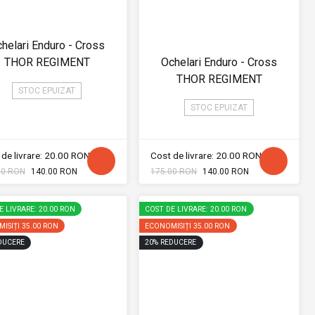
helari Enduro - Cross
THOR REGIMENT
Ochelari Enduro - Cross
THOR REGIMENT
STOC EPUIZAT
STOC EPUIZAT
de livrare: 20.00 RON
Cost de livrare: 20.00 RON
00 RON
140.00 RON
175.00 RON
140.00 RON
E LIVRARE: 20.00 RON
COST DE LIVRARE: 20.00 RON
ISIȚI
35.00 RON
ECONOMISIȚI
35.00 RON
DUCERE
20
%
REDUCERE