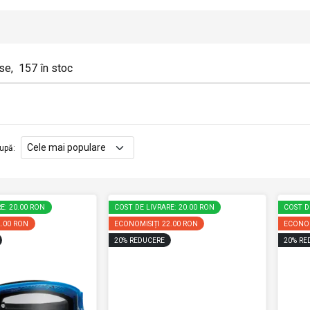
se
,
157
în stoc
upă
:
E: 20.00 RON
COST DE LIVRARE: 20.00 RON
COST D
2.00 RON
ECONOMISIȚI
22.00 RON
ECONOM
20
%
REDUCERE
20
%
RE