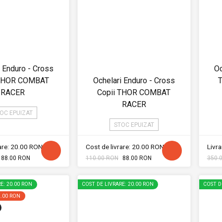
i Enduro - Cross
Oc
 THOR COMBAT
Ochelari Enduro - Cross
T
RACER
Copii THOR COMBAT
RACER
OC EPUIZAT
STOC EPUIZAT
rare: 20.00 RON
Cost de livrare: 20.00 RON
Livra
88.00 RON
110.00 RON
88.00 RON
350.
E: 20.00 RON
COST DE LIVRARE: 20.00 RON
COST D
2.00 RON