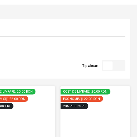
Tip afișare
E LIVRARE: 20.00 RON
COST DE LIVRARE: 20.00 RON
ISIȚI
22.00 RON
ECONOMISIȚI
22.00 RON
DUCERE
20
%
REDUCERE