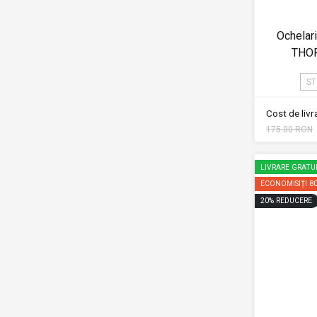
Ochelar
THO
ST
Cost de liv
175.00 RON
LIVRARE GRATU
ECONOMISIȚI
8
20
%
REDUCERE