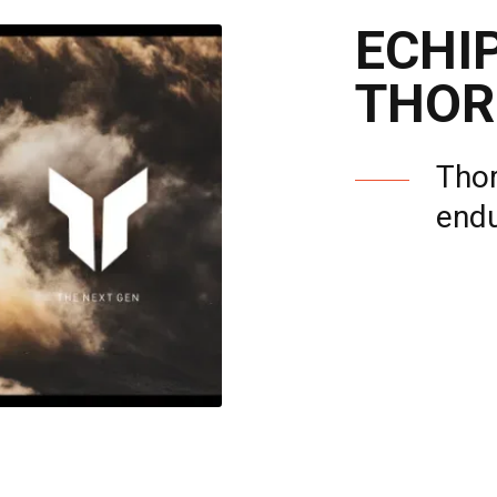
ECHI
THOR
Thor
endu