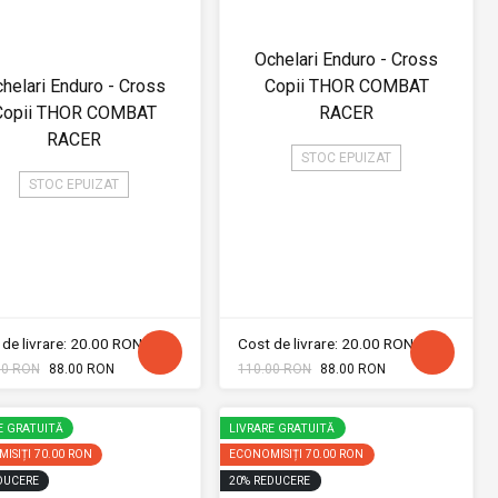
Ochelari Enduro - Cross
helari Enduro - Cross
Copii THOR COMBAT
Copii THOR COMBAT
RACER
RACER
STOC EPUIZAT
STOC EPUIZAT
de livrare: 20.00 RON
Cost de livrare: 20.00 RON
00 RON
88.00 RON
110.00 RON
88.00 RON
E GRATUITĂ
LIVRARE GRATUITĂ
ISIȚI
70.00 RON
ECONOMISIȚI
70.00 RON
DUCERE
20
%
REDUCERE