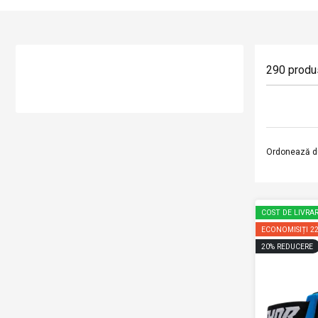
290
produ
Ordonează d
COST DE LIVRAR
ECONOMISIȚI
2
20
%
REDUCERE