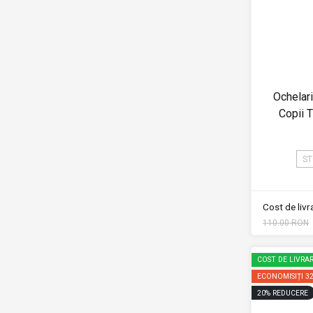
Ochelar
Copii
ST
Cost de liv
110.00 RON
COST DE LIVRAR
ECONOMISIȚI
3
20
%
REDUCERE