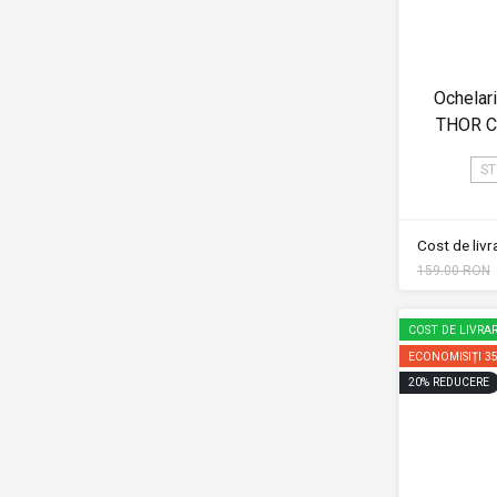
Ochelar
THOR 
ST
Cost de liv
159.00 RON
COST DE LIVRAR
ECONOMISIȚI
3
20
%
REDUCERE