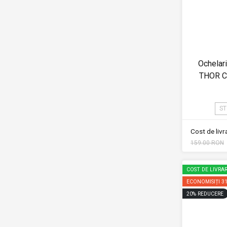
Ochelar
THOR 
ST
Cost de liv
159.00 RON
COST DE LIVRAR
ECONOMISIȚI
3
20
%
REDUCERE