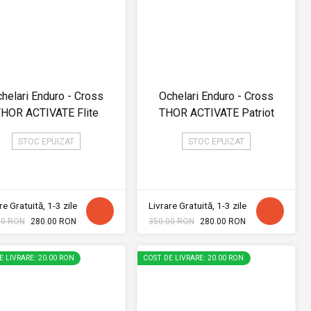
helari Enduro - Cross
Ochelari Enduro - Cross
HOR ACTIVATE Flite
THOR ACTIVATE Patriot
STOC EPUIZAT
STOC EPUIZAT
re Gratuită, 1-3 zile
Livrare Gratuită, 1-3 zile
00 RON
280.00 RON
350.00 RON
280.00 RON
E LIVRARE: 20.00 RON
COST DE LIVRARE: 20.00 RON