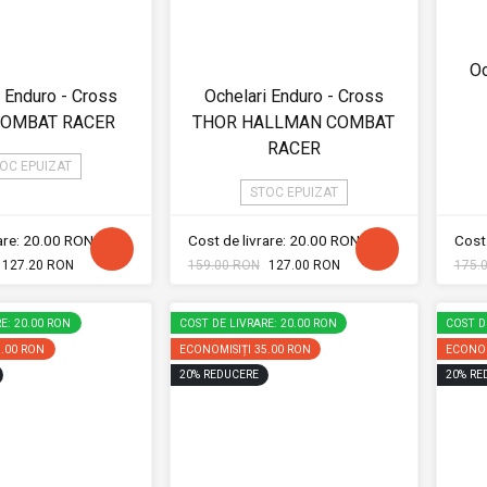
Oc
i Enduro - Cross
Ochelari Enduro - Cross
COMBAT RACER
THOR HALLMAN COMBAT
RACER
OC EPUIZAT
STOC EPUIZAT
rare: 20.00 RON
Cost de livrare: 20.00 RON
Cost 
127.20 RON
159.00 RON
127.00 RON
175.
E: 20.00 RON
COST DE LIVRARE: 20.00 RON
COST D
5.00 RON
ECONOMISIȚI
35.00 RON
ECONOM
20
%
REDUCERE
20
%
RE