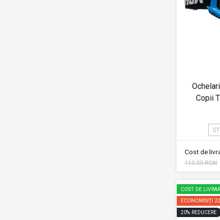
Ochelar
Copii
ST
Cost de liv
110.00 RON
COST DE LIVRAR
ECONOMISIȚI
2
20
%
REDUCERE