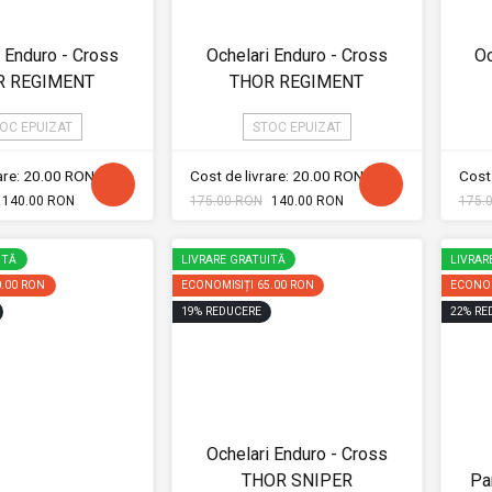
i Enduro - Cross
Ochelari Enduro - Cross
Oc
R REGIMENT
THOR REGIMENT
OC EPUIZAT
STOC EPUIZAT
rare: 20.00 RON
Cost de livrare: 20.00 RON
Cost 
140.00 RON
175.00 RON
140.00 RON
175.
ITĂ
LIVRARE GRATUITĂ
LIVRAR
0.00 RON
ECONOMISIȚI
65.00 RON
ECONOM
19
%
REDUCERE
22
%
RE
Ochelari Enduro - Cross
THOR SNIPER
Pa