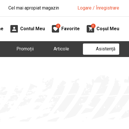
Cel mai apropiat magazin
Logare / Înregistrare
0
0
ne
Contul Meu
Favorite
Coșul Meu
Asistență
Promoții
Articole