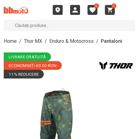
0
0
Home
/
Thor MX
/
Enduro & Motocross
/
Pantaloni
LIVRARE GRATUITĂ
ECONOMISIȚI 40.00 RON
11% REDUCERE