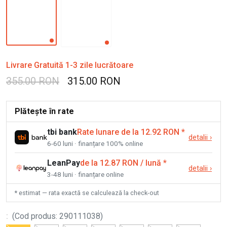
Livrare Gratuită 1-3 zile lucrătoare
355.00 RON
315.00 RON
Plătește în rate
tbi bank
Rate lunare de la 12.92 RON
*
detalii
›
6-60 luni · finanțare 100% online
LeanPay
de la 12.87 RON / lună
*
detalii
›
3-48 luni · finanțare online
* estimat — rata exactă se calculează la check-out
:
(
Cod produs
:
290111038
)