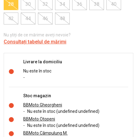
28
30
32
34
36
38
40
42
44
46
48
Nu știți de ce mărime aveți nevoie?
Consultați tabelul de mărimi
Livrare la domiciliu
Nu este în stoc
-
Stoc magazin
BBMoto Gheorgheni
-
Nu este în stoc (undefined undefined)
BBMoto Otopeni
-
Nu este în stoc (undefined undefined)
BBMoto Câmpulung M.