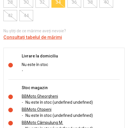
28
30
32
34
36
38
40
42
44
Nu știți de ce mărime aveți nevoie?
Consultați tabelul de mărimi
Livrare la domiciliu
Nu este în stoc
-
Stoc magazin
BBMoto Gheorgheni
-
Nu este în stoc (undefined undefined)
BBMoto Otopeni
-
Nu este în stoc (undefined undefined)
BBMoto Câmpulung M.