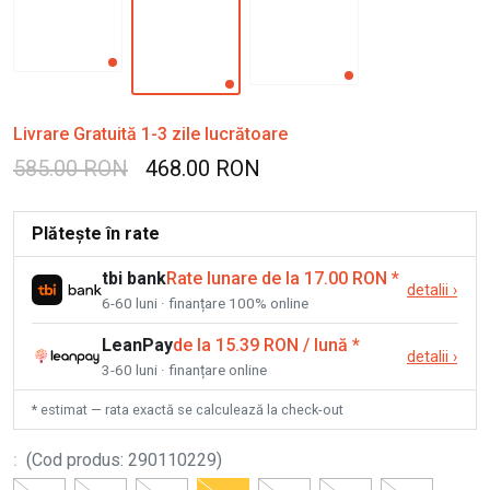
Livrare Gratuită 1-3 zile lucrătoare
585.00 RON
468.00 RON
Plătește în rate
tbi bank
Rate lunare de la 17.00 RON
*
detalii
›
6-60 luni · finanțare 100% online
LeanPay
de la 15.39 RON / lună
*
detalii
›
3-60 luni · finanțare online
* estimat — rata exactă se calculează la check-out
:
(
Cod produs
:
290110229
)