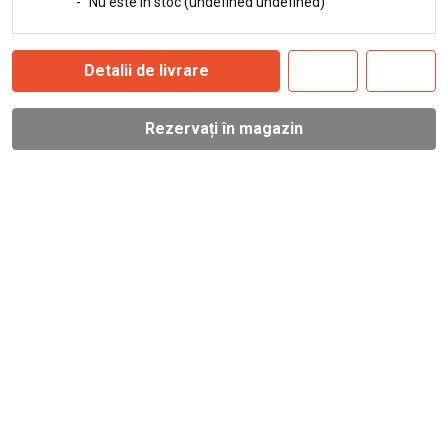
-
Nu este în stoc (undefined undefined)
Detalii de livrare
Rezervați în magazin