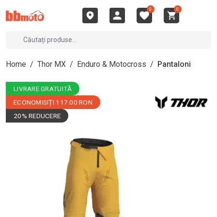
0
0
Home
/
Thor MX
/
Enduro & Motocross
/
Pantaloni
LIVRARE GRATUITĂ
ECONOMISIȚI 117.00 RON
20% REDUCERE