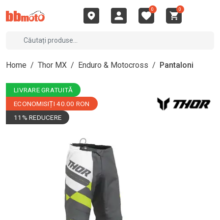
0
0
Home
/
Thor MX
/
Enduro & Motocross
/
Pantaloni
LIVRARE GRATUITĂ
ECONOMISIȚI 40.00 RON
11% REDUCERE