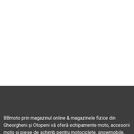
BBmoto prin magazinul online & magazinele fizice din
Gheorgheni și Otopeni vă oferă echipamente moto, accesorii
moto și piese de schimb pentru motociclete, snowmobile,