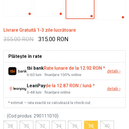
Livrare Gratuită 1-3 zile lucrătoare
355.00 RON
315.00 RON
Plătește în rate
tbi bank
Rate lunare de la 12.92 RON
*
detalii
›
6-60 luni · finanțare 100% online
LeanPay
de la 12.87 RON / lună
*
detalii
›
3-48 luni · finanțare online
* estimat — rata exactă se calculează la check-out
:
(
Cod produs
:
290111010
)
28
30
32
34
36
38
40