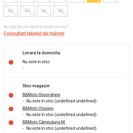
42
44
46
48
Nu știți de ce mărime aveți nevoie?
Consultați tabelul de mărimi
Livrare la domiciliu
Nu este în stoc
-
Stoc magazin
BBMoto Gheorgheni
-
Nu este în stoc (undefined undefined)
BBMoto Otopeni
-
Nu este în stoc (undefined undefined)
BBMoto Câmpulung M.
-
Nu este în stoc (undefined undefined)