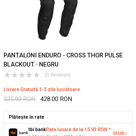
PANTALONI ENDURO - CROSS THOR PULSE
BLACKOUT · NEGRU
(
0
Recenzii
)
Livrare Gratuită 1-3 zile lucrătoare
535.00 RON
428.00 RON
Plătește în rate
tbi bank
Rate lunare de la 15.93 RON
*
detalii
›