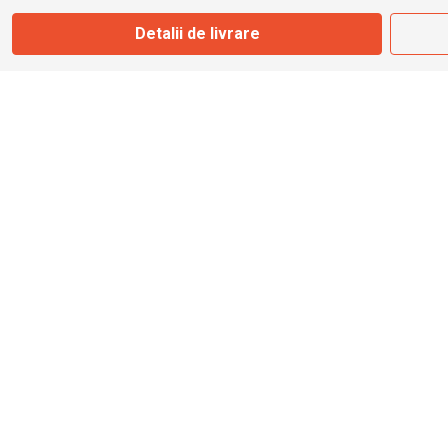
Detalii de livrare
info@bbmoto.ro
Magazin
Otopeni
Str. Ferme D Nr. 2
Otopeni, Ilfov
Marți - Sâmbătă: 10:00 - 18:00
0755 141 155