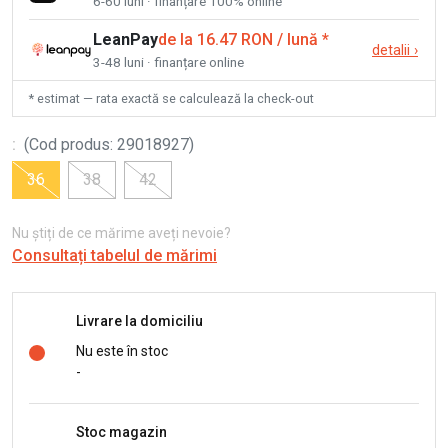
6-60 luni · finanțare 100% online
LeanPay
de la 16.47 RON / lună
*
detalii
›
3-48 luni · finanțare online
* estimat — rata exactă se calculează la check-out
:
(
Cod produs
:
29018927
)
36
38
42
Nu știți de ce mărime aveți nevoie?
Consultați tabelul de mărimi
Livrare la domiciliu
Nu este în stoc
-
Stoc magazin