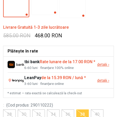
Livrare Gratuită 1-3 zile lucrătoare
585.00 RON
468.00 RON
Plătește în rate
tbi bank
Rate lunare de la 17.00 RON
*
detalii
›
6-60 luni · finanțare 100% online
LeanPay
de la 15.39 RON / lună
*
detalii
›
3-60 luni · finanțare online
* estimat — rata exactă se calculează la check-out
:
(
Cod produs
:
290110222
)
28
30
32
34
36
38
40