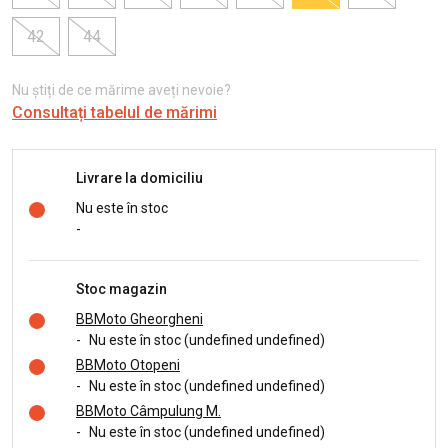
42
44
Nu știți de ce mărime aveți nevoie?
Consultați tabelul de mărimi
Livrare la domiciliu
Nu este în stoc
-
Stoc magazin
BBMoto Gheorgheni
-
Nu este în stoc (undefined undefined)
BBMoto Otopeni
-
Nu este în stoc (undefined undefined)
BBMoto Câmpulung M.
-
Nu este în stoc (undefined undefined)