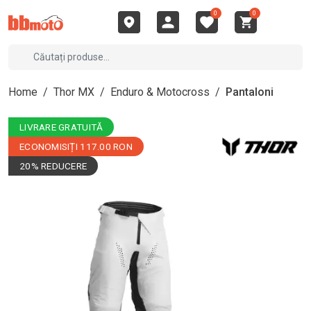
0
0
Home
/
Thor MX
/
Enduro & Motocross
/
Pantaloni
LIVRARE GRATUITĂ
ECONOMISIȚI 117.00 RON
20% REDUCERE