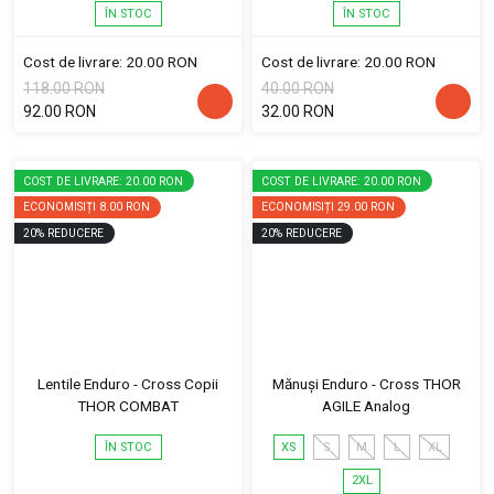
ÎN STOC
ÎN STOC
Cost de livrare: 20.00 RON
Cost de livrare: 20.00 RON
118.00 RON
40.00 RON
92.00 RON
32.00 RON
COST DE LIVRARE: 20.00 RON
COST DE LIVRARE: 20.00 RON
ECONOMISIȚI
8.00 RON
ECONOMISIȚI
29.00 RON
20
%
REDUCERE
20
%
REDUCERE
Lentile Enduro - Cross Copii
Mănuși Enduro - Cross THOR
THOR COMBAT
AGILE Analog
ÎN STOC
XS
S
M
L
XL
2XL