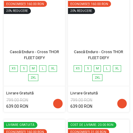
ECONOMISIȚI
160.00 RON
ECONOMISIȚI
160.00 RON
20
%
REDUCERE
20
%
REDUCERE
Cască Enduro - Cross THOR
Cască Enduro - Cross THOR
FLEET DEFY
FLEET DEFY
XS
S
M
L
XL
XS
S
M
L
XL
2XL
2XL
Livrare Gratuită
Livrare Gratuită
799.00 RON
799.00 RON
639.00 RON
639.00 RON
LIVRARE GRATUITĂ
COST DE LIVRARE: 20.00 RON
ECONOMISIȚI
160.00 RON
ECONOMISIȚI
31.00 RON