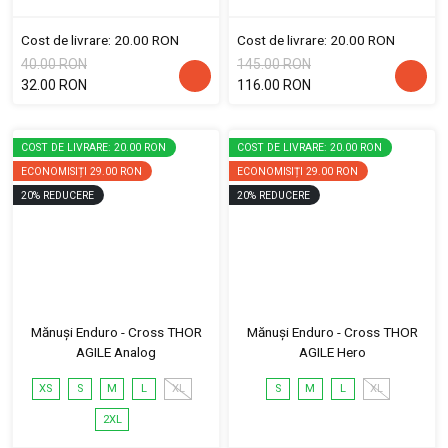
Cost de livrare: 20.00 RON
Cost de livrare: 20.00 RON
40.00 RON
145.00 RON
32.00 RON
116.00 RON
COST DE LIVRARE: 20.00 RON
COST DE LIVRARE: 20.00 RON
ECONOMISIȚI
29.00 RON
ECONOMISIȚI
29.00 RON
20
%
REDUCERE
20
%
REDUCERE
Mănuși Enduro - Cross THOR
Mănuși Enduro - Cross THOR
AGILE Analog
AGILE Hero
XS
S
M
L
XL
S
M
L
XL
2XL