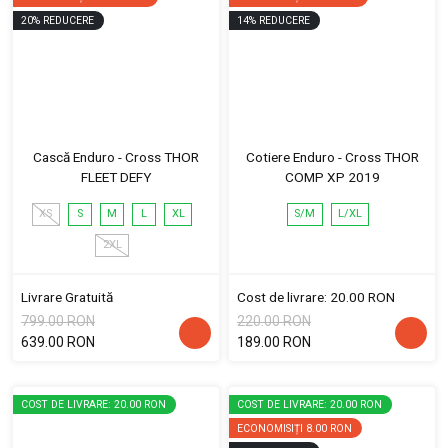
20
%
REDUCERE
14
%
REDUCERE
Cască Enduro - Cross THOR
Cotiere Enduro - Cross THOR
FLEET DEFY
COMP XP 2019
XS
S
M
L
XL
S/M
L/XL
2XL
Livrare Gratuită
Cost de livrare: 20.00 RON
799.00 RON
220.00 RON
639.00 RON
189.00 RON
COST DE LIVRARE: 20.00 RON
COST DE LIVRARE: 20.00 RON
ECONOMISIȚI
8.00 RON