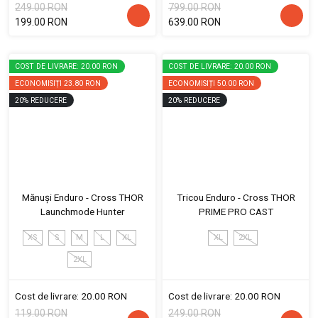
249.00 RON
799.00 RON
199.00 RON
639.00 RON
COST DE LIVRARE: 20.00 RON
COST DE LIVRARE: 20.00 RON
ECONOMISIȚI
23.80 RON
ECONOMISIȚI
50.00 RON
20
%
REDUCERE
20
%
REDUCERE
Mănuși Enduro - Cross THOR
Tricou Enduro - Cross THOR
Launchmode Hunter
PRIME PRO CAST
XS
S
M
L
XL
XL
2XL
2XL
Cost de livrare: 20.00 RON
Cost de livrare: 20.00 RON
119.00 RON
249.00 RON