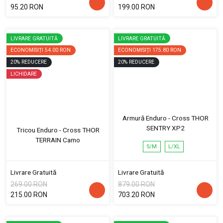
95.20 RON
199.00 RON
LIVRARE GRATUITĂ
LIVRARE GRATUITĂ
ECONOMISIȚI
54.00 RON
ECONOMISIȚI
175.80 RON
20
%
REDUCERE
20
%
REDUCERE
LICHIDARE
Armură Enduro - Cross THOR
SENTRY XP2
Tricou Enduro - Cross THOR
TERRAIN Camo
S/M
L/XL
Livrare Gratuită
Livrare Gratuită
269.00 RON
879.00 RON
215.00 RON
703.20 RON