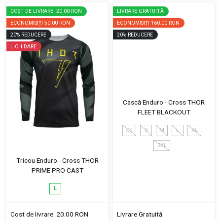
COST DE LIVRARE: 20.00 RON
LIVRARE GRATUITĂ
ECONOMISIȚI
50.00 RON
ECONOMISIȚI
160.00 RON
20
%
REDUCERE
20
%
REDUCERE
LICHIDARE
Cască Enduro - Cross THOR
FLEET BLACKOUT
XS
S
M
L
XL
2XL
Tricou Enduro - Cross THOR
PRIME PRO CAST
L
Cost de livrare: 20.00 RON
Livrare Gratuită