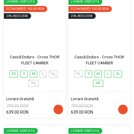
LIVRARE GRATUITĂ
LIVRARE GRATUITĂ
ECONOMISIȚI
160.00 RON
ECONOMISIȚI
160.00 RON
20
%
REDUCERE
20
%
REDUCERE
Cască Enduro - Cross THOR
Cască Enduro - Cross THOR
FLEET CAMBER
FLEET CAMBER
XS
S
M
L
XL
XS
S
M
L
XL
2XL
2XL
Livrare Gratuită
Livrare Gratuită
799.00 RON
799.00 RON
639.00 RON
639.00 RON
LIVRARE GRATUITĂ
LIVRARE GRATUITĂ