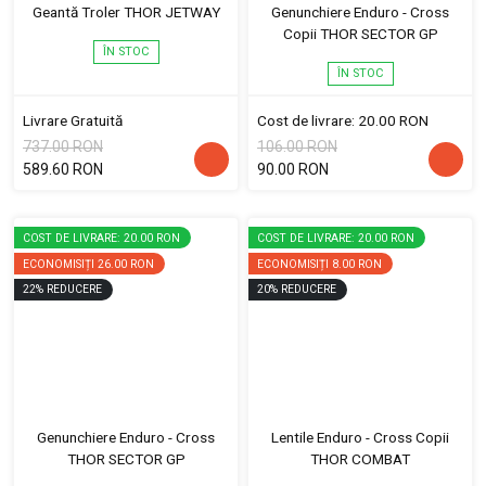
Geantă Troler THOR JETWAY
Genunchiere Enduro - Cross
Copii THOR SECTOR GP
ÎN STOC
ÎN STOC
Livrare Gratuită
Cost de livrare: 20.00 RON
737.00 RON
106.00 RON
589.60 RON
90.00 RON
COST DE LIVRARE: 20.00 RON
COST DE LIVRARE: 20.00 RON
ECONOMISIȚI
26.00 RON
ECONOMISIȚI
8.00 RON
22
%
REDUCERE
20
%
REDUCERE
Genunchiere Enduro - Cross
Lentile Enduro - Cross Copii
THOR SECTOR GP
THOR COMBAT