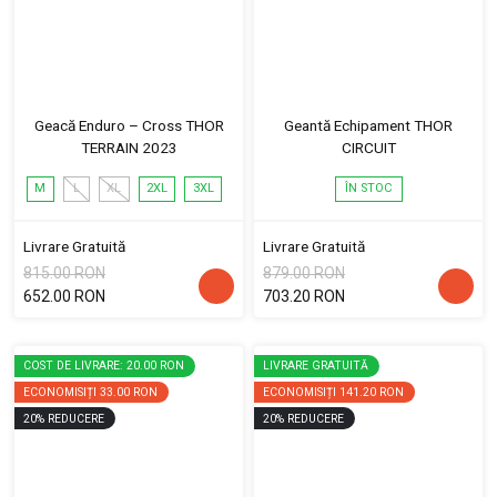
Geacă Enduro – Cross THOR
Geantă Echipament THOR
TERRAIN 2023
CIRCUIT
M
L
XL
2XL
3XL
ÎN STOC
Livrare Gratuită
Livrare Gratuită
815.00 RON
879.00 RON
652.00 RON
703.20 RON
COST DE LIVRARE: 20.00 RON
LIVRARE GRATUITĂ
ECONOMISIȚI
33.00 RON
ECONOMISIȚI
141.20 RON
20
%
REDUCERE
20
%
REDUCERE