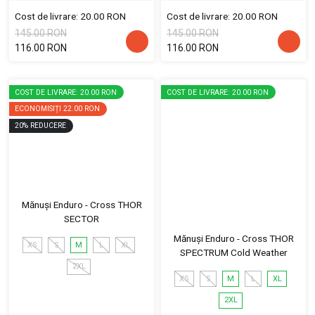
Cost de livrare: 20.00 RON
Cost de livrare: 20.00 RON
145.00 RON
145.00 RON
116.00 RON
116.00 RON
COST DE LIVRARE: 20.00 RON
COST DE LIVRARE: 20.00 RON
ECONOMISIȚI
22.00 RON
20
%
REDUCERE
Mănuși Enduro - Cross THOR
SECTOR
Mănuși Enduro - Cross THOR
XS
S
M
L
XL
SPECTRUM Cold Weather
2XL
XS
S
M
L
XL
2XL