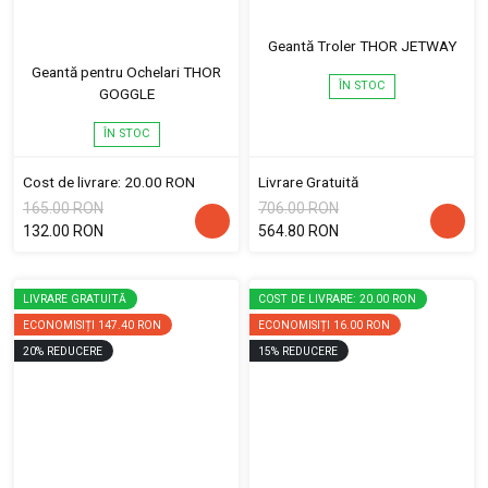
Geantă Troler THOR JETWAY
Geantă pentru Ochelari THOR
ÎN STOC
GOGGLE
ÎN STOC
Cost de livrare: 20.00 RON
Livrare Gratuită
165.00 RON
706.00 RON
132.00 RON
564.80 RON
LIVRARE GRATUITĂ
COST DE LIVRARE: 20.00 RON
ECONOMISIȚI
147.40 RON
ECONOMISIȚI
16.00 RON
20
%
REDUCERE
15
%
REDUCERE