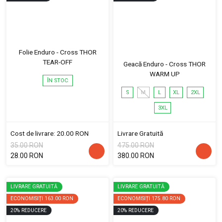
Folie Enduro - Cross THOR
TEAR-OFF
Geacă Enduro - Cross THOR
WARM UP
ÎN STOC
S
M
L
XL
2XL
3XL
Cost de livrare: 20.00 RON
Livrare Gratuită
35.00 RON
475.00 RON
28.00 RON
380.00 RON
LIVRARE GRATUITĂ
LIVRARE GRATUITĂ
ECONOMISIȚI
163.00 RON
ECONOMISIȚI
175.80 RON
20
%
REDUCERE
20
%
REDUCERE