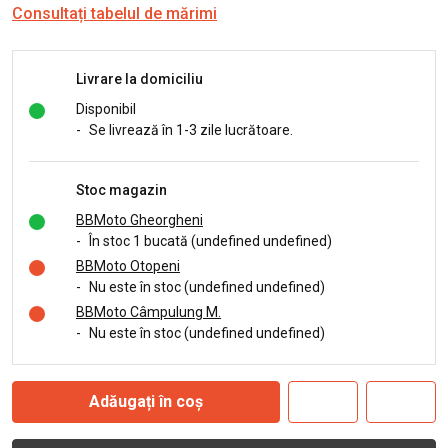
Consultați tabelul de mărimi
Livrare la domiciliu
Disponibil
-
Se livrează în 1-3 zile lucrătoare.
Stoc magazin
BBMoto Gheorgheni
-
În stoc 1 bucată (undefined undefined)
BBMoto Otopeni
-
Nu este în stoc (undefined undefined)
BBMoto Câmpulung M.
-
Nu este în stoc (undefined undefined)
Adăugați în coș