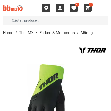
0
0
Home
/
Thor MX
/
Enduro & Motocross
/
Mănuși