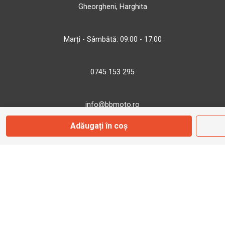
Gheorgheni, Harghita
Marți - Sâmbătă: 09:00 - 17:00
0745 153 295
info@bbmoto.ro
Adăugați în coș
Magazin
Otopeni
Str. Ferme D Nr. 2
Otopeni, Ilfov