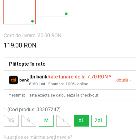
Cost de livrare: 20.00 RON
119.00 RON
Plătește în rate
tbi bank
Rate lunare de la 7.70 RON
*
detalii
›
6-60 luni · finanțare 100% online
* estimat — rata exactă se calculează la check-out
:
(
Cod produs
:
33307247
)
XS
S
M
L
XL
2XL
Nu știți de ce mărime aveți nevoie?