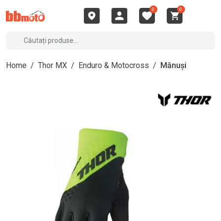
0
0
Home
/
Thor MX
/
Enduro & Motocross
/
Mănuși