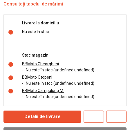
Consultați tabelul de mărimi
Livrare la domiciliu
Nu este în stoc
-
Stoc magazin
BBMoto Gheorgheni
-
Nu este în stoc (undefined undefined)
BBMoto Otopeni
-
Nu este în stoc (undefined undefined)
BBMoto Câmpulung M.
-
Nu este în stoc (undefined undefined)
Detalii de livrare