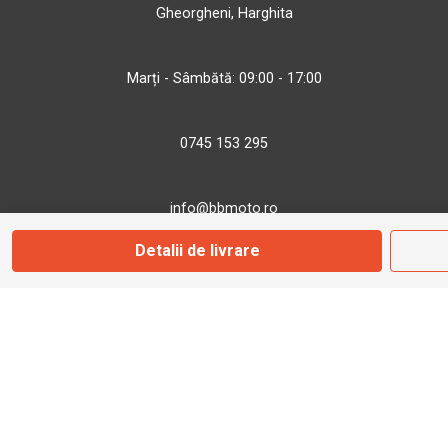
Gheorgheni, Harghita
Marți - Sâmbătă: 09:00 - 17:00
0745 153 295
info@bbmoto.ro
Detalii de livrare
Magazin
Otopeni
Str. Ferme D Nr. 2
Otopeni, Ilfov