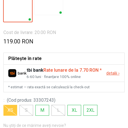
Cost de livrare: 20.00 RON
119.00 RON
Plătește în rate
tbi bank
Rate lunare de la 7.70 RON
*
detalii
›
6-60 luni · finanțare 100% online
* estimat — rata exactă se calculează la check-out
:
(
Cod produs
:
33307243
)
XS
S
M
L
XL
2XL
Nu știți de ce mărime aveți nevoie?