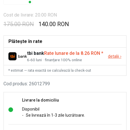
Cost de livrare: 20.00 RON
175.00 RON
140.00 RON
Plătește în rate
tbi bank
Rate lunare de la 8.26 RON
*
detalii
›
6-60 luni · finanțare 100% online
* estimat — rata exactă se calculează la check-out
Cod produs
:
26012799
Livrare la domiciliu
Disponibil
-
Se livrează în 1-3 zile lucrătoare.