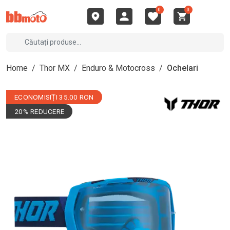
0
0
Home
/
Thor MX
/
Enduro & Motocross
/
Ochelari
ECONOMISIȚI 35.00 RON
20% REDUCERE