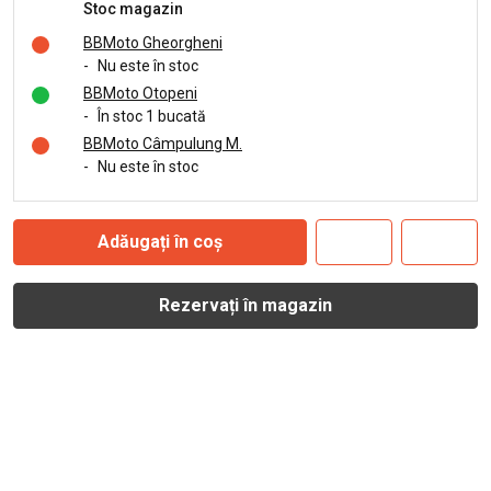
Stoc magazin
BBMoto Gheorgheni
-
Nu este în stoc
BBMoto Otopeni
-
În stoc 1 bucată
BBMoto Câmpulung M.
-
Nu este în stoc
Adăugați în coș
Rezervați în magazin