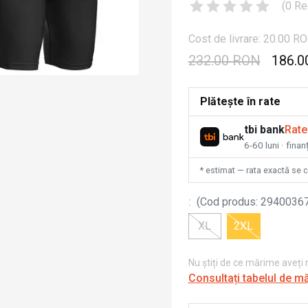
(
0
Re
Cost de livrare: 20.00 R
232.00 RON
186.0
Plătește în rate
tbi bank
Rate
6-60 luni · fina
* estimat — rata exactă se 
:
(
Cod produs
:
2940036
XL
2XL
Nu știți de ce mărime aveți
Consultați tabelul de m