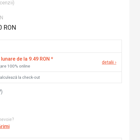
cenzii
)
ON
0 RON
 lunare de la 9.49 RON
*
detalii
›
nțare 100% online
calculează la check-out
7
)
 nevoie?
ărimi