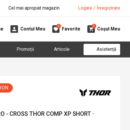
Cel mai apropiat magazin
Logare / Înregistrare
0
0
ne
Contul Meu
Favorite
Coșul Meu
Asistență
Promoții
Articole
 RON
O - CROSS THOR COMP XP SHORT ·