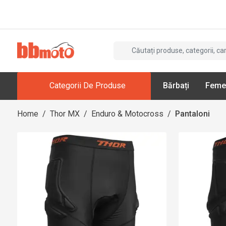
Categorii De Produse
Bărbați
Feme
Home
/
Thor MX
/
Enduro & Motocross
/
Pantaloni