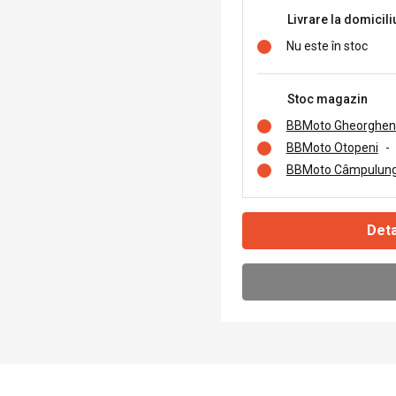
Livrare la domicili
Nu este în stoc
Stoc magazin
BBMoto Gheorghen
BBMoto Otopeni
-
BBMoto Câmpulung
Deta