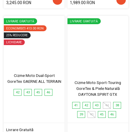
3,245.00 RON
1,989.00 RON
LIVRARE GRATUITĂ
LIVRARE GRATUITĂ
ECONOMISIȚI
413.00 RON
25
%
REDUCERE
LICHIDARE
Cizme Moto Dual-Sport
GoreTex GAERNE ALL TERRAIN
Cizme Moto Sport-Touring
GoreTex & Piele Naturală
42
43
45
46
DAYTONA SPIRIT GTX
41
42
43
44
38
39
40
45
46
Livrare Gratuită