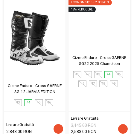
ECONOMISIȚI
562.00 RON
18
%
REDUCERE
Cizme Enduro - Cross GAERNE
SG22 2025 Chameleon
41
42
43
44
45
46
47
48
49
Cizme Enduro - Cross GAERNE
SG-12 JARVIS EDITION
43
44
45
46
Livrare Gratuită
Livrare Gratuită
3,145.00 RON
2,848.00 RON
2,583.00 RON