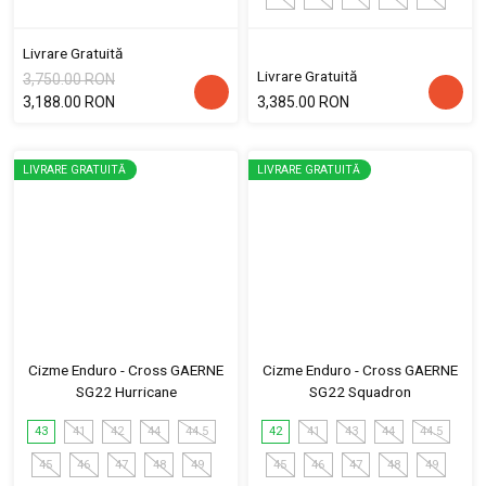
Livrare Gratuită
Livrare Gratuită
3,750.00 RON
3,188.00 RON
3,385.00 RON
LIVRARE GRATUITĂ
LIVRARE GRATUITĂ
Cizme Enduro - Cross GAERNE
Cizme Enduro - Cross GAERNE
SG22 Hurricane
SG22 Squadron
43
41
42
44
44.5
42
41
43
44
44.5
45
46
47
48
49
45
46
47
48
49