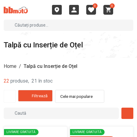
0
0
Talpă cu Inserție de Oțel
Home
/
Talpă cu Inserție de Oțel
22
produse
,
21
în stoc
Filtrează
Cele mai populare
LIVRARE GRATUITĂ
LIVRARE GRATUITĂ