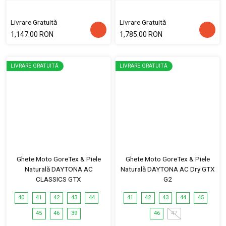
Livrare Gratuită
Livrare Gratuită
1,147.00 RON
1,785.00 RON
LIVRARE GRATUITĂ
LIVRARE GRATUITĂ
Ghete Moto GoreTex & Piele
Ghete Moto GoreTex & Piele
Naturală DAYTONA AC
Naturală DAYTONA AC Dry GTX
CLASSICS GTX
G2
40
41
42
43
44
41
42
43
44
45
45
46
39
46
47