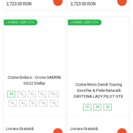
2,723.00 RON
2,723.00 RON
LIVRARE GRATUITĂ
LIVRARE GRATUITĂ
Cizme Enduro - Cross GAERNE
SG22 Stellar
Cizme Moto Damă Touring
GoreTex & Piele Naturală
44
41
42
43
44.5
DAYTONA LADY PILOT GTX
45
46
47
48
49
37
38
39
Livrare Gratuită
Livrare Gratuită