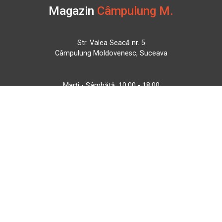
Magazin
Câmpulung M.
Str. Valea Seacă nr. 5
Câmpulung Moldovenesc, Suceava
Marți - Sâmbătă: 10:00 - 18:00
0728 210 192
campulung.moldovenesc@bbmoto.ro
Magazin
BBMoto ATV