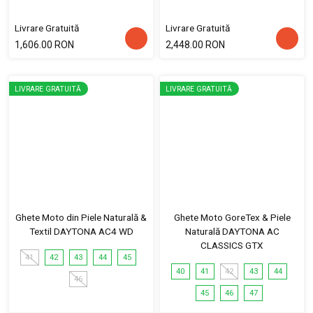
Livrare Gratuită
Livrare Gratuită
1,606.00 RON
2,448.00 RON
LIVRARE GRATUITĂ
LIVRARE GRATUITĂ
Ghete Moto din Piele Naturală &
Ghete Moto GoreTex & Piele
Textil DAYTONA AC4 WD
Naturală DAYTONA AC
CLASSICS GTX
41
42
43
44
45
40
41
42
43
44
46
45
46
47