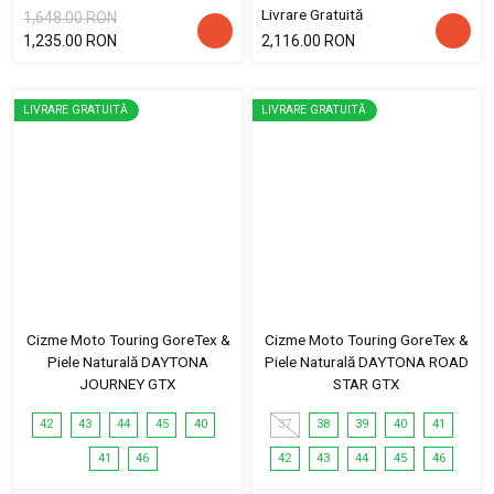
Livrare Gratuită
1,648.00 RON
1,235.00 RON
2,116.00 RON
LIVRARE GRATUITĂ
LIVRARE GRATUITĂ
Cizme Moto Touring GoreTex &
Cizme Moto Touring GoreTex &
Piele Naturală DAYTONA
Piele Naturală DAYTONA ROAD
JOURNEY GTX
STAR GTX
42
43
44
45
40
37
38
39
40
41
41
46
42
43
44
45
46