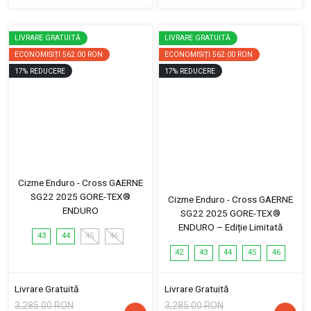
LIVRARE GRATUITĂ
LIVRARE GRATUITĂ
ECONOMISIȚI
562.00 RON
ECONOMISIȚI
562.00 RON
17
%
REDUCERE
17
%
REDUCERE
Cizme Enduro - Cross GAERNE
SG22 2025 GORE-TEX®
Cizme Enduro - Cross GAERNE
ENDURO
SG22 2025 GORE-TEX®
ENDURO – Ediție Limitată
43
44
45
46
42
43
44
45
46
Livrare Gratuită
Livrare Gratuită
3,285.00 RON
3,285.00 RON