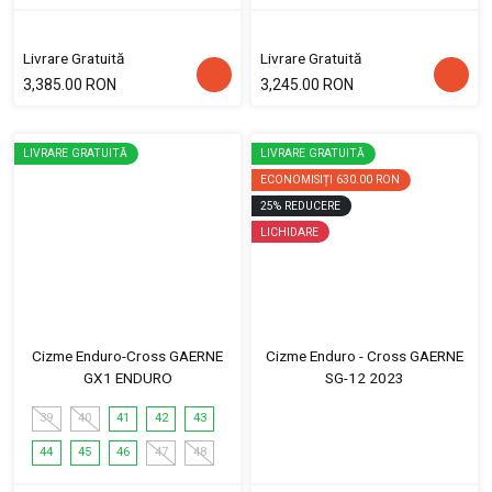
Livrare Gratuită
Livrare Gratuită
3,385.00 RON
3,245.00 RON
LIVRARE GRATUITĂ
LIVRARE GRATUITĂ
ECONOMISIȚI
630.00 RON
25
%
REDUCERE
LICHIDARE
Cizme Enduro-Cross GAERNE
Cizme Enduro - Cross GAERNE
GX1 ENDURO
SG-12 2023
39
40
41
42
43
44
45
46
47
48