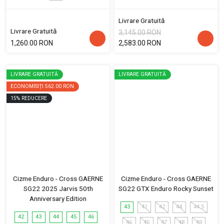
Livrare Gratuită
Livrare Gratuită
3,145.00 RON
1,260.00 RON
2,583.00 RON
LIVRARE GRATUITĂ
LIVRARE GRATUITĂ
ECONOMISIȚI
562.00 RON
15
%
REDUCERE
Cizme Enduro - Cross GAERNE
Cizme Enduro - Cross GAERNE
SG22 2025 Jarvis 50th
SG22 GTX Enduro Rocky Sunset
Anniversary Edition
43
41
42
44
44.5
42
43
44
45
46
46
45
47
48
49