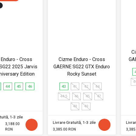
C
Enduro - Cross
Cizme Enduro - Cross
GA
SG22 2025 Jarvis
GAERNE SG22 GTX Enduro
niversary Edition
Rocky Sunset
4
44
45
46
43
41
42
44
44.5
46
45
47
48
49
uită, 1-3 zile
Livrare Gratuită, 1-3 zile
Livrar
3,188.00
RON
3,385.00 RON
3,385