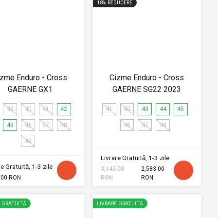
18
%
REDUCERE
izme Enduro - Cross
Cizme Enduro - Cross
GAERNE GX1
GAERNE SG22 2023
39
40
41
42
41
42
43
44
45
45
46
47
48
46
47
48
49
Livrare Gratuită, 1-3 zile
e Gratuită, 1-3 zile
3,145.00
2,583.00
.00 RON
RON
RON
E GRATUITĂ
LIVRARE GRATUITĂ