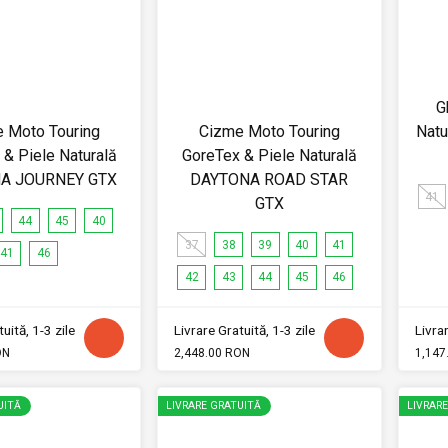
G
 Moto Touring
Cizme Moto Touring
Natu
& Piele Naturală
GoreTex & Piele Naturală
A JOURNEY GTX
DAYTONA ROAD STAR
41
GTX
44
45
40
37
38
39
40
41
41
46
42
43
44
45
46
uită, 1-3 zile
Livrare Gratuită, 1-3 zile
Livrar
ON
2,448.00 RON
1,147
UITĂ
LIVRARE GRATUITĂ
LIVRAR