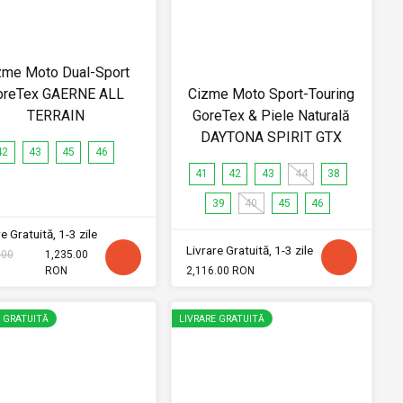
zme Moto Dual-Sport
oreTex GAERNE ALL
Cizme Moto Sport-Touring
TERRAIN
GoreTex & Piele Naturală
DAYTONA SPIRIT GTX
42
43
45
46
41
42
43
44
38
39
40
45
46
e Gratuită, 1-3 zile
Livrare Gratuită, 1-3 zile
.00
1,235.00
RON
2,116.00 RON
E GRATUITĂ
LIVRARE GRATUITĂ