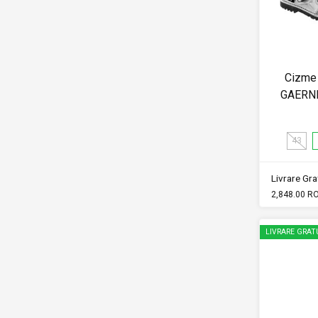
Cizme 
GAERNE
43
Livrare Grat
2,848.00 R
LIVRARE GRAT