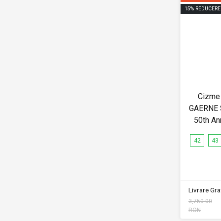
15
%
REDUCERE
Cizme 
GAERNE 
50th An
42
43
Livrare Grat
3,750.00
RON