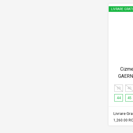
LIVRARE GRAT
Cizme
GAERN
39
40
44
45
Livrare Grat
1,260.00 R