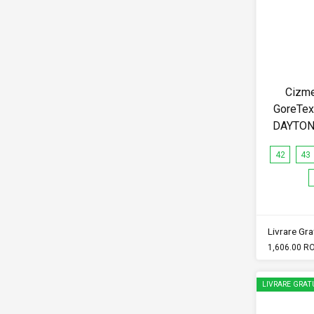
Cizme
GoreTex 
DAYTON
42
43
Livrare Grat
1,606.00 R
LIVRARE GRAT