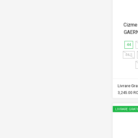
Cizme 
GAERN
44
44.5
Livrare Grat
3,245.00 R
LIVRARE GRAT