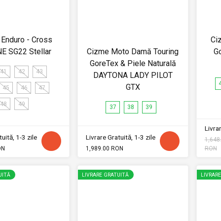
Enduro - Cross
Ci
E SG22 Stellar
Cizme Moto Damă Touring
G
GoreTex & Piele Naturală
41
42
43
DAYTONA LADY PILOT
GTX
45
46
47
48
49
37
38
39
Livrar
uită, 1-3 zile
Livrare Gratuită, 1-3 zile
1,648
ON
1,989.00 RON
RON
UITĂ
LIVRARE GRATUITĂ
LIVRAR