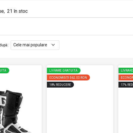
se
,
21
în stoc
după
:
UITĂ
LIVRARE GRATUITĂ
LIVRAR
ECONOMISIȚI
562.00 RON
ECONOM
18
%
REDUCERE
17
%
RED