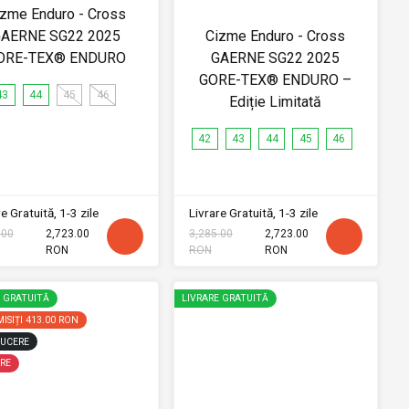
izme Enduro - Cross
AERNE SG22 2025
Cizme Enduro - Cross
ORE-TEX® ENDURO
GAERNE SG22 2025
GORE-TEX® ENDURO –
43
44
45
46
Ediție Limitată
42
43
44
45
46
e Gratuită, 1-3 zile
Livrare Gratuită, 1-3 zile
.00
2,723.00
3,285.00
2,723.00
RON
RON
RON
E GRATUITĂ
LIVRARE GRATUITĂ
ISIȚI
413.00 RON
UCERE
RE