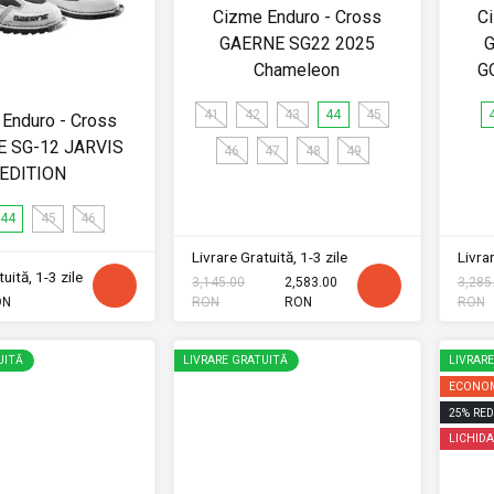
Cizme Enduro - Cross
C
GAERNE SG22 2025
G
Chameleon
G
41
42
43
44
45
Enduro - Cross
 SG-12 JARVIS
46
47
48
49
EDITION
44
45
46
Livrare Gratuită, 1-3 zile
Livrar
uită, 1-3 zile
3,145.00
2,583.00
3,285
ON
RON
RON
RON
UITĂ
LIVRARE GRATUITĂ
LIVRAR
ECONOM
25
%
RED
LICHIDA