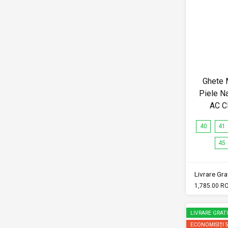
Ghete 
Piele N
AC C
40
41
45
Livrare Grat
1,785.00 R
LIVRARE GRAT
ECONOMISIȚI