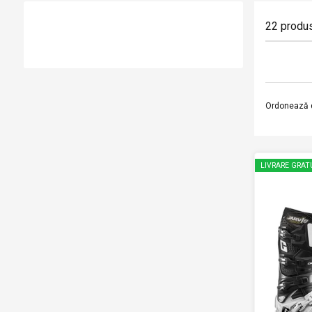
22
produ
Ordonează 
LIVRARE GRAT