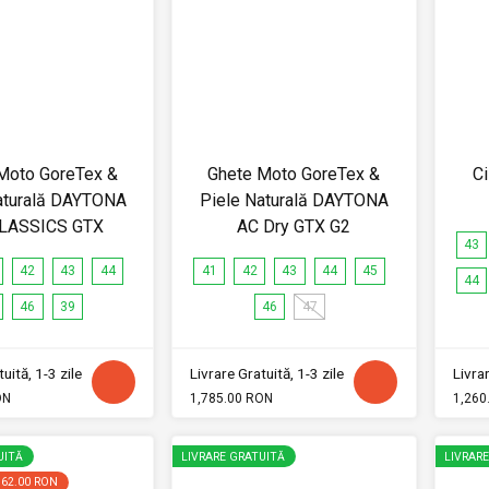
Moto GoreTex &
Ghete Moto GoreTex &
C
aturală DAYTONA
Piele Naturală DAYTONA
LASSICS GTX
AC Dry GTX G2
43
42
43
44
41
42
43
44
45
44
46
39
46
47
uită, 1-3 zile
Livrare Gratuită, 1-3 zile
Livrar
ON
1,785.00 RON
1,260
UITĂ
LIVRARE GRATUITĂ
LIVRAR
562.00 RON