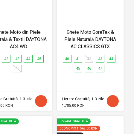
hete Moto din Piele
Ghete Moto GoreTex &
rală & Textil DAYTONA
Piele Naturală DAYTONA
AC4 WD
AC CLASSICS GTX
42
43
44
45
40
41
42
43
44
46
45
46
47
e Gratuită, 1-3 zile
Livrare Gratuită, 1-3 zile
.00 RON
1,785.00 RON
E GRATUITĂ
LIVRARE GRATUITĂ
ECONOMISIȚI
562.00 RON