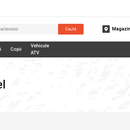
Magazi
Caută
Vehicule
i
Copii
ATV
el