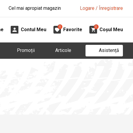
Cel mai apropiat magazin
Logare / Înregistrare
0
0
ne
Contul Meu
Favorite
Coșul Meu
Asistență
Promoții
Articole