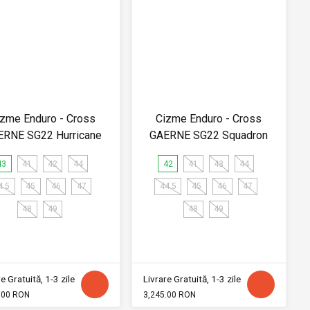
izme Enduro - Cross
Cizme Enduro - Cross
ERNE SG22 Hurricane
GAERNE SG22 Squadron
43
41
42
44
42
41
43
44
4.5
45
46
47
44.5
45
46
47
48
49
48
49
e Gratuită, 1-3 zile
Livrare Gratuită, 1-3 zile
.00 RON
3,245.00 RON