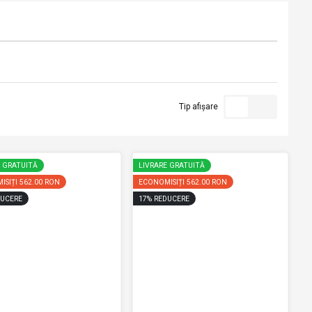
Tip afișare
E GRATUITĂ
LIVRARE GRATUITĂ
ISIȚI
562.00 RON
ECONOMISIȚI
562.00 RON
UCERE
17
%
REDUCERE