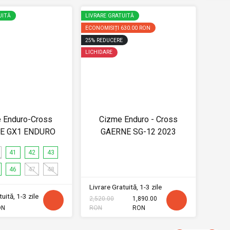
UITĂ
LIVRARE GRATUITĂ
ECONOMISIȚI
630.00 RON
25
%
REDUCERE
LICHIDARE
 Enduro-Cross
Cizme Enduro - Cross
E GX1 ENDURO
GAERNE SG-12 2023
41
42
43
46
47
48
Livrare Gratuită, 1-3 zile
uită, 1-3 zile
2,520.00
1,890.00
ON
RON
RON