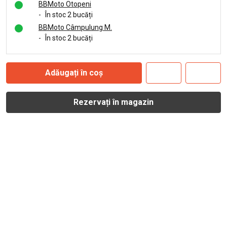
BBMoto Otopeni
-
În stoc 2 bucăți
BBMoto Câmpulung M.
-
În stoc 2 bucăți
Adăugați în coș
Rezervați în magazin