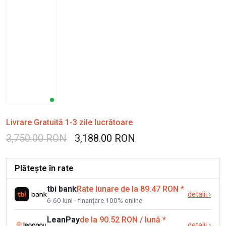
Livrare Gratuită 1-3 zile lucrătoare
3,750.00 RON
3,188.00 RON
Plătește în rate
tbi bank
Rate lunare de la 89.47 RON
*
detalii
›
6-60 luni · finanțare 100% online
LeanPay
de la 90.52 RON / lună
*
detalii
›