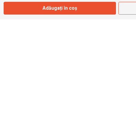
Str. Ferme D Nr. 2
Adăugați în coș
Otopeni, Ilfov
Marți - Sâmbătă: 10:00 - 18:00
0755 141 155
otopeni@bbmoto.ro
Magazin
Câmpulung M.
Str. Valea Seacă nr. 5