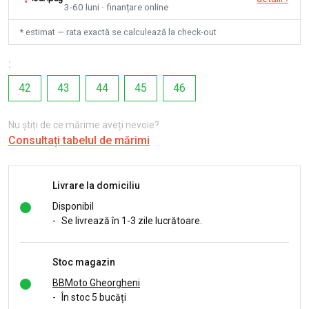
3-60 luni · finanțare online
* estimat — rata exactă se calculează la check-out
:
42
43
44
45
46
Nu știți de ce mărime aveți nevoie?
Consultați tabelul de mărimi
Livrare la domiciliu
Disponibil
-
Se livrează în 1-3 zile lucrătoare.
Stoc magazin
BBMoto Gheorgheni
-
În stoc 5 bucăți